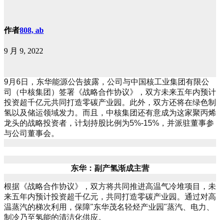
作者
808, ab
9 月 9, 2022
9
月
6
日，东华能源公告披露，公司与中国核工业集团有限公
司（中核集团）签署《战略合作协议》，双方未来五年内预计
投资超千亿元共同打造零碳产业园。此外，双方还将在绿色制
氢以及储运领域发力。而且，中核集团还有意成为这家聚丙烯
龙头的战略投资者，计划持股比例为
5%-15%
，并派驻董事参
与公司董事会。
东华：副产氢渐成主营
根据《战略合作协议》，双方将共同推进高温气冷堆项目，未
来五年内预计投资超千亿元，共同打造零碳产业园。通过对高
温蒸汽的梯次利用，保障
"
东华茂名轻烃产业园
"
蒸汽、电力、
制冷乃至氢能的清洁化供应。