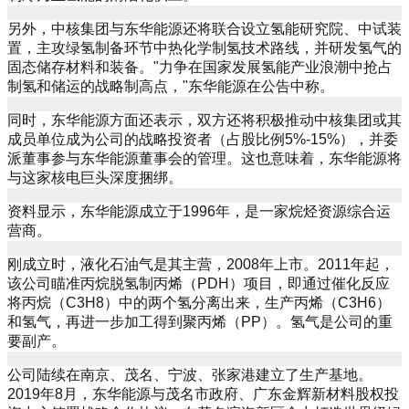
另外，中核集团与东华能源还将联合设立氢能研究院、中试装
置，主攻绿氢制备环节中热化学制氢技术路线，并研发氢气的
固态储存材料和装备。
"
力争在国家发展氢能产业浪潮中抢占
制氢和储运的战略制高点，
"
东华能源在公告中称。
同时，东华能源方面还表示，双方还将积极推动中核集团或其
成员单位成为公司的战略投资者（占股比例
5%-15%
），并委
派董事参与东华能源董事会的管理。这也意味着，东华能源将
与这家核电巨头深度捆绑。
资料显示，东华能源成立于
1996
年，是一家烷烃资源综合运
营商。
刚成立时，液化石油气是其主营，
2008
年上市。
2011
年起，
该公司瞄准丙烷脱氢制丙烯（
PDH
）项目，即通过催化反应
将丙烷（
C3H8
）中的两个氢分离出来，生产丙烯（
C3H6
）
和氢气，再进一步加工得到聚丙烯（
PP
）。氢气是公司的重
要副产。
公司陆续在南京、茂名、宁波、张家港建立了生产基地。
2019
年
8
月，东华能源与茂名市政府、广东金辉新材料股权投