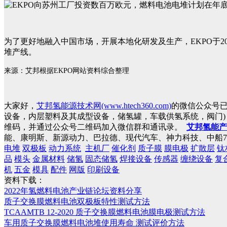
为了更好地融入中国市场，开展本地化研发及生产，EKPO于2
堆产线。
来源：艾邦根据EKPO网站资料综合整理
大家好，
艾邦氢能源技术网(www.htech360.com)
的微信公众号
设备，内层塑料及其成型设备，储氢罐，车载供氢系统，阀门
维码，并通过公众号二维码加入微信群和通讯录。
艾邦氢能产
能、康明斯、新源动力、巴拉德、现代汽车、神力科技、中船7
电堆
双极板
动力系统
主机厂
催化剂
质子膜
膜电极
扩散层
钛
品
模头
金属材料
储氢
固态储氢
焊接设备
传感器
缠绕设备
复
机
五金
模具
配件
网版
印刷设备
资料下载：
2022年氢燃料电池产业链论坛资料分享
质子交换膜燃料电池双极板特性测试方法
TCAAMTB 12-2020 质子交换膜燃料电池膜电极测试方法
车用质子交换膜燃料电池堆使用寿命 测试评价方法