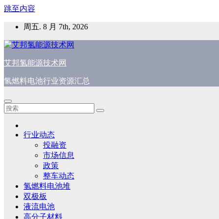
跳至内容
周五. 8 月 7th, 2026
艾邦氢能源技术网
氢燃料电池行业资源汇总
行业动态
投融资
市场信息
政策
整车动态
氢燃料电池堆
双极板
液流电池
高分子材料