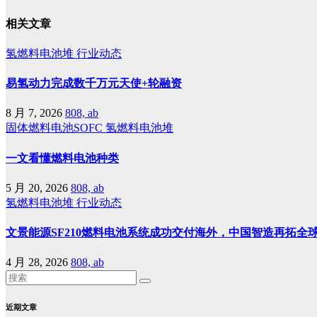
相关文章
氢燃料电池堆
行业动态
易氢动力完成数千万元天使+轮融资
8 月 7, 2026
808, ab
固体燃料电池SOFC
氢燃料电池堆
一文看懂燃料电池种类
5 月 20, 2026
808, ab
氢燃料电池堆
行业动态
文景能源SF210燃料电池系统成功交付海外，中国智造再拓全
4 月 28, 2026
808, ab
近期文章