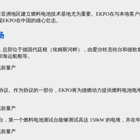
在亚洲地区建立燃料电池技术基地尤为重要。EKPO在与本地客
EKPO在中国的雄心壮志。
场
chnologies），总部位于德国代廷根（埃姆斯河畔），由爱尔铃
和海运船舶等。
池合作协议。作为协议的一部分，EKPO将为德燃动力提供燃料电
台，第一个燃料电池测试台能够测试高达 150kW 的电堆，并在年中