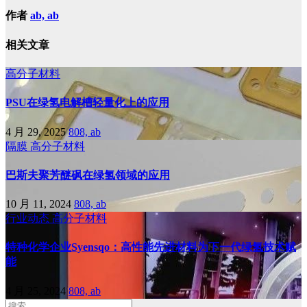
作者
ab, ab
相关文章
高分子材料
PSU在绿氢电解槽轻量化上的应用
4 月 29, 2025
808, ab
隔膜
高分子材料
巴斯夫聚芳醚砜在绿氢领域的应用
10 月 11, 2024
808, ab
行业动态
高分子材料
特种化学企业Syensqo：高性能先进材料为下一代绿氢技术赋
能
4 月 25, 2024
808, ab