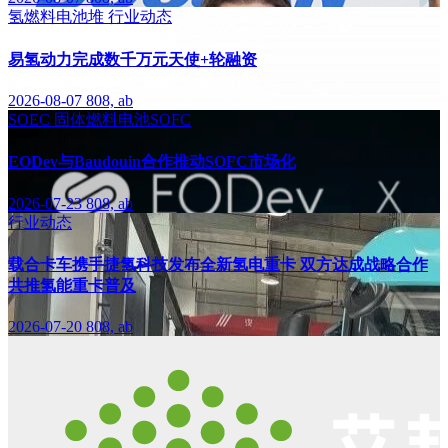
氢燃料电池堆
行业动态
易氢动力完成数千万元天使+轮融资
2026-08-07
808, ab
SOEC
固体燃料电池SOFC
EODev与Baudouin合作推动SOFC市场化
2026-07-23
808, ab
行业动态
载合卡车携手捷氢科技发布全新氢电重卡 双方达成战略合作
共推氢能重卡普及
2026-07-20
808, ab