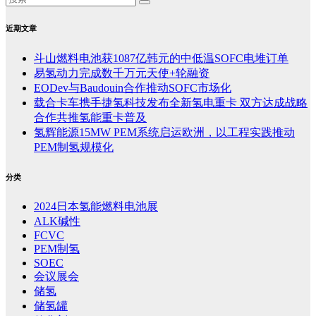
近期文章
斗山燃料电池获1087亿韩元的中低温SOFC电堆订单
易氢动力完成数千万元天使+轮融资
EODev与Baudouin合作推动SOFC市场化
载合卡车携手捷氢科技发布全新氢电重卡 双方达成战略
合作共推氢能重卡普及
氢辉能源15MW PEM系统启运欧洲，以工程实践推动
PEM制氢规模化
分类
2024日本氢能燃料电池展
ALK碱性
FCVC
PEM制氢
SOEC
会议展会
储氢
储氢罐