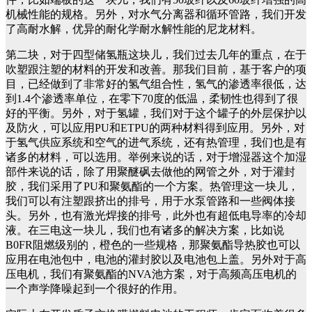
机械性能的规格。另外，对水气分离器和循环管路，我们开发
了高耐水解，优异的耐化学耐水解性能的尼龙材料。
第二块，对于四型储氢瓶这块儿，我们过去几年的重点，在于
吹塑跟注塑的材料的开发和改善。那我们目前，基于客户的项
目，已经做到了非常好的氢气组合性，氢气的渗透率很低，达
到1.4个渗透率单位，在零下70度的低温，柔韧性也得到了很
好的平衡。另外，对于氢罐，我们对于这个罐子的外层保护以
及防火，可以应用PU和ETPU的两种材料得到应用。另外，对
于氢气供应系统和空气的进气系统，还有热管理，我们也是有
诸多的材料，可以选用。举例来说的话，对于增湿器这个加湿
部件来说的话，除了用聚醚砜去做他的网管之外，对于灌封
胶，我们采用了PU和聚氨酯的一个方案。热管理这一块儿，
我们可以有注塑跟挤出的排号，用于水泵管路和一些阀体接
头。另外，也有激光焊接的排号，此外也有超低电导率的冷却
液。在三电这一块儿，我们也有诸多的解决方案，比如说
B0FR阻燃级别的，橙色的一些规格，那聚氨酯导热胶也可以
应用在电池包中，电池的灌封胶以及电池包上盖。另外对于高
压电机，我们有聚氨酯的NVA池方案，对于高频高压电机的
一个声学降噪起到一个很好的作用。