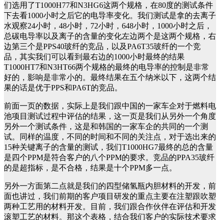
们选用了T1000H77和N3HG6这两个规格，在80度的测试条件
下去看1000小时之后它的电导率变化。我们测试是拿的去离子
水观察24小时，48小时，72小时，648小时，1000小时之后，
总碳电导率以及离子的含量的变化左边两个是这两个规格，右
边第三个是PPS40玻纤的竞品，以及PA6T35玻纤的一个竞
品，其实我们可以看到最右边的1000小时最终的结果
T1000HT7和N3HT66两个规格的最终的电导率的控制是非常
好的，影响是非常小的。最终结果在五个纳米以下，这两个结
果的话是优于PPS和PA6T的竞品。
前面一页的数据，实际上是我们跟中国的一家车企对于燃料电
池项目测试过程中评估的结果，这一页是我们从另外一个角度
另外一个测试条件，这是和韩国的一家车企的共同的一个测
试。同样的温度，不同的时间和不同的关注点，对于选出来的
15种关键离子的含量的测试，我们T1000HG7最终的总的含量
是四个PPM是符合客户的八个PPM的要求。竞品的PPA35玻纤
的是超指标，是不合格，结果是十个PPM多一点。
另外一方面第二点就是我们的四型储氢瓶内胆材料的开发，前
面也讲过，我们前期的客户项目研发的重点主要在注塑跟吹塑
两种工艺用的材料开发。目前，我们跟合作伙伴在评估和开发
滚塑工艺的材料。那这个表格，结合我们客户的实际技术要求