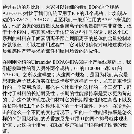
通过右边的对比图，大家可以详细的看到EQ的这个规格
A3EG7EQ对比于我们传统应用于ICE的几个规格，比如说左
边的A3WG7，A3HG7，甚至我们一般所使用的A3EG7来说的
话，他的卤素的残留量以及金属离子的含量都非常非常低，低
于十个PPM，那其实相比于传统的这些排号的话，那这个LQ
系列的材料在于卤素阴离子跟金属阳离子的总体的含量控制本
身就很低。所以在使用过程中，它可以很确保对电堆这类对杂
质敏感性严苛要求的部件和应用场景的适应性。
在刚刚介绍的Ultramid的EQPA6和PA66两个产品线基础上，我
们想侧重性的引入另外两个规格，6T的T1000HT6和 9T的
N3HG6。之所以这样去引入这两个规格，是因为我们其实是
想把阳离子技术落实在长途卡客车这样的一个，尤其是重卡这
样的一个应用场景。那么在长途重卡的这样的一个工况下，部
件对于材料的长期耐受性，长期的性能保持率是要求更为苛刻
的，那这个就体现在我们材料它的长期蠕变性能在高温下以及
在长期持续工作的这种环境下的一个可靠性。另外，在冷热冲
击的这么一个不同的变化情况下，它的一个性能保持率是怎么
样的？那因此我们的芳香族尼龙6T跟9T的两个排号就体现出
价值，那这两个排号，在我们客户项目中也得到了性能的验
证。