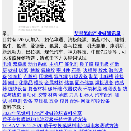
录。
艾邦氢能产业链通讯录
，
目前有2200人加入，如亿华通、清极能源、氢蓝时代、雄韬、
氢牛、氢璞、爱德曼、氢晨、喜马拉雅、明天氢能、康明斯、
新源动力、巴拉德、现代汽车、神力科技、中船712等等，可
以按照标签筛选，请点击下方关键词试试
电堆
双极板
动力系统
主机厂
催化剂
质子膜
膜电极
扩散
层
钛材
碳纸
橡胶
氟橡胶
密封件
石墨
边框膜
胶水
激光设
备
涂布机
点胶机
压缩机
氢气罐
镀膜设备
制氢
电解槽
连接
器
阀门
化学品
模头
金属材料
储氢
固态储氢
焊接设备
传感
器
缠绕设备
复合材料
碳纤维
仪器仪表
环氧树脂
检测设备
线
缆与线束
自动化
胶带
材料
薄膜
刀具
机器人
汽车配件
测
试
导电剂
设备
空压机
五金
模具
配件
网版
印刷设备
资料下载：
2022年氢燃料电池产业链论坛资料分享
质子交换膜燃料电池双极板特性测试方法
TCAAMTB 12-2020 质子交换膜燃料电池膜电极测试方法