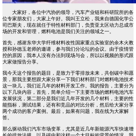
大家好，各位中汽协的领导，汽车产业链和科研院所的各
位专家朋友们，大家上午好。我叫王立松，我来自德国化学公
司巴斯夫，现在就任于特性材料部门，负责亚太区动力总成市
场的开发和管理，燃料电池是我们关注的领域之一。
首先，感谢东华大学纤维材料改性国家重点实验室的余木火教
授和孙德玉老师的邀请，参与我们分论坛的会议。由于疫情管
控的原因，我本人没有办法到现场与会，所以以视频的形式跟
大家做报告分享。
我今天这个报告的题目，是致力于零排放未来，共创碳中和愿
景，那我主要想跟大家分享一下我们材料部门对燃料电池技术
这一块儿，我们近几年的材料开发工作。我的报告，主要分为
以下几块内容，首先，简单介绍一下主要市场的燃料电池汽车
发展状况，第二部分是我们近几年开发的几个材料，主要的性
能指标，测试结果，还有和竞品的对比分析，然后给大家分享
两个成功的客户案例。最后，如果有问题，我在线为大家解
答。
那么驱动我们汽车市场变革，尤其是近几年新能源汽车快速增
长的排放法规，以及碳中和这样一个大目标的背景的情况，我