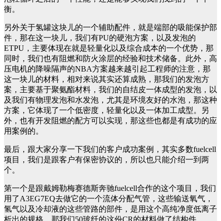
衡。
另外关于氢罐这块儿的一个辅助配件，就是端部的吸能保护部
件，那在这一块儿，我们有PU的硬泡方案，以及发泡的
ETPU，主要体现在就是轻量化以及综合成本的一个优势，那
同时，我们也有阻燃和防火涂层的经验和技术储备。此外，高
压电机的降噪隔声的NBA方案越来越引起工程师的注意，那
这一块儿的材料，相对来说其实还算成熟，那我们的发泡方
案，主要基于聚氨酯材料，我们的自结皮一体成型的发泡，以
及我们有物理发泡和水发泡，尤其是环境友好的水泡，那这种
方案，它体现了一个低密度，轻量化以及一体加工成型。另
外，也有开发阻燃的配方可以实现，那这些也都是有成功的应
用案例的。
最后，跟大家分享一下我们的客户成功案例，其实多数fuelcell
项目，我们是跟客户有保密协议的，所以也只能介绍一到两
个。
第一个是跟戴姆勒梅赛德斯奔驰fuelcell合作的这个项目，我们
用了A3EG7EQ去做它的一个流体分配气管，这些输送氧气，
氢气以及冷却液的这些管路的部件，是用这个高纯净度低离子
析出的规格，那我们50玻纤的这份CR的材料做了结构件。