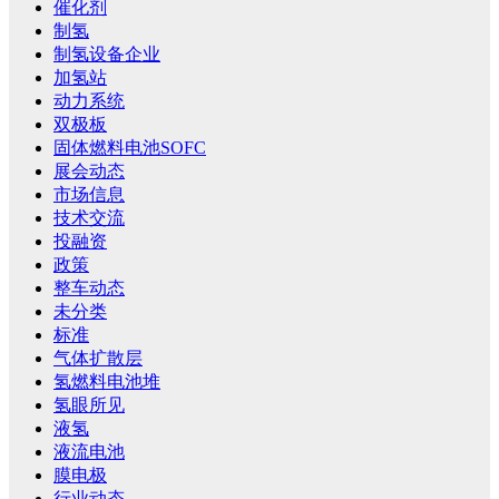
催化剂
制氢
制氢设备企业
加氢站
动力系统
双极板
固体燃料电池SOFC
展会动态
市场信息
技术交流
投融资
政策
整车动态
未分类
标准
气体扩散层
氢燃料电池堆
氢眼所见
液氢
液流电池
膜电极
行业动态