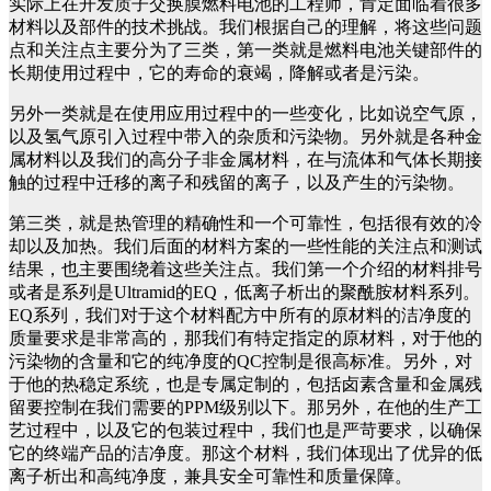
实际上在开发质子交换膜燃料电池的工程师，肯定面临着很多
材料以及部件的技术挑战。我们根据自己的理解，将这些问题
点和关注点主要分为了三类，第一类就是燃料电池关键部件的
长期使用过程中，它的寿命的衰竭，降解或者是污染。
另外一类就是在使用应用过程中的一些变化，比如说空气原，
以及氢气原引入过程中带入的杂质和污染物。另外就是各种金
属材料以及我们的高分子非金属材料，在与流体和气体长期接
触的过程中迁移的离子和残留的离子，以及产生的污染物。
第三类，就是热管理的精确性和一个可靠性，包括很有效的冷
却以及加热。我们后面的材料方案的一些性能的关注点和测试
结果，也主要围绕着这些关注点。我们第一个介绍的材料排号
或者是系列是Ultramid的EQ，低离子析出的聚酰胺材料系列。
EQ系列，我们对于这个材料配方中所有的原材料的洁净度的
质量要求是非常高的，那我们有特定指定的原材料，对于他的
污染物的含量和它的纯净度的QC控制是很高标准。另外，对
于他的热稳定系统，也是专属定制的，包括卤素含量和金属残
留要控制在我们需要的PPM级别以下。那另外，在他的生产工
艺过程中，以及它的包装过程中，我们也是严苛要求，以确保
它的终端产品的洁净度。那这个材料，我们体现出了优异的低
离子析出和高纯净度，兼具安全可靠性和质量保障。