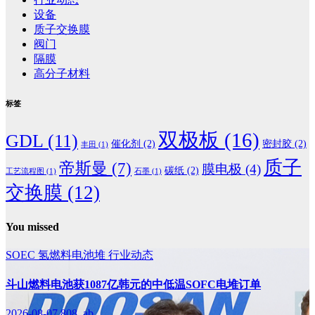
设备
质子交换膜
阀门
隔膜
高分子材料
标签
双极板
(16)
GDL
(11)
催化剂
(2)
密封胶
(2)
丰田
(1)
质子
帝斯曼
(7)
膜电极
(4)
碳纸
(2)
工艺流程图
(1)
石墨
(1)
交换膜
(12)
You missed
SOEC
氢燃料电池堆
行业动态
斗山燃料电池获1087亿韩元的中低温SOFC电堆订单
2026-08-07
808, ab