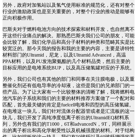
另外，政府对加氢站以及氢气使用标准的规范化，还有对整个
行业的激励政策也是至关重要的，对整个行业的推动是能够有
正向积极作用。
巴斯夫对于燃料电池方向的技术探索和材料开发，也自然离不
开这些行业痛点的解决。那熟悉巴斯夫我们公司的朋友，可能
会比较了解，我们化学品和高分子材料的种类和范畴其实是比
较宽泛的。那今天我的报告和我的主要的内容，主要是讲特性
材料部门的Ultramid，尼龙，以及Ultramid Advanced，高温
PPA材料，以及PU发泡聚氨酯的几个材料品类，然后主要的
目标应用的是电堆系统BUP，以及高压储氢罐对应的子系统。
另外，我们公司也有其他的部门和同事在关注膜电极，以及重
整催化剂还有低电导率的冷却液，这些是我们的兄弟部门的一
些产品。为了让大家有一个比较整体的清晰了解，我将燃料电
池汽车的子系统和我们的主要的材料推荐方案做了一个配对和
匹配，首先最关键的肯定是fuelcell电堆和四型的高压储氢罐。
在电堆这一块儿，我们针对流体分配器管或者是汇流板的这一
块儿，我们开发了高纯净度低离子析出的UltramidEQ材料系
列，另外也有我们的T1000，6T和advancedN，9T，同样展示
出的离子析出和高化学耐受性以及机械强度的材料。对于结构
件，比如端板的这一块儿，我们有50玻纤以及60玻纤增强的高