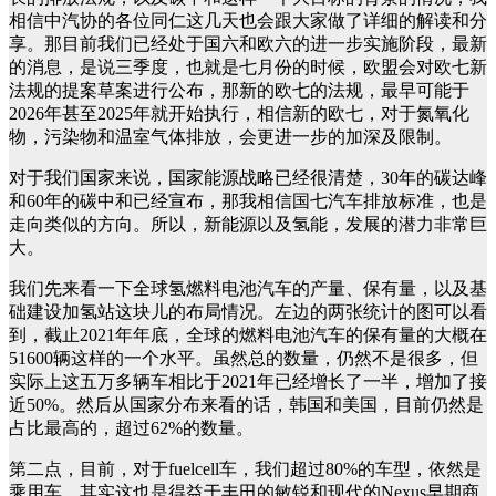
相信中汽协的各位同仁这几天也会跟大家做了详细的解读和分
享。那目前我们已经处于国六和欧六的进一步实施阶段，最新
的消息，是说三季度，也就是七月份的时候，欧盟会对欧七新
法规的提案草案进行公布，那新的欧七的法规，最早可能于
2026年甚至2025年就开始执行，相信新的欧七，对于氮氧化
物，污染物和温室气体排放，会更进一步的加深及限制。
对于我们国家来说，国家能源战略已经很清楚，30年的碳达峰
和60年的碳中和已经宣布，那我相信国七汽车排放标准，也是
走向类似的方向。所以，新能源以及氢能，发展的潜力非常巨
大。
我们先来看一下全球氢燃料电池汽车的产量、保有量，以及基
础建设加氢站这块儿的布局情况。左边的两张统计的图可以看
到，截止2021年年底，全球的燃料电池汽车的保有量的大概在
51600辆这样的一个水平。虽然总的数量，仍然不是很多，但
实际上这五万多辆车相比于2021年已经增长了一半，增加了接
近50%。然后从国家分布来看的话，韩国和美国，目前仍然是
占比最高的，超过62%的数量。
第二点，目前，对于fuelcell车，我们超过80%的车型，依然是
乘用车，其实这也是得益于丰田的敏锐和现代的Nexus早期商