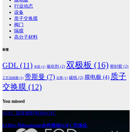
行业动态
设备
质子交换膜
阀门
隔膜
高分子材料
标签
双极板
(16)
GDL
(11)
催化剂
(2)
密封胶
(2)
丰田
(1)
质子
帝斯曼
(7)
膜电极
(4)
碳纸
(2)
工艺流程图
(1)
石墨
(1)
交换膜
(12)
You missed
SOEC
固体燃料电池SOFC
EODev与Baudouin合作推动SOFC市场化