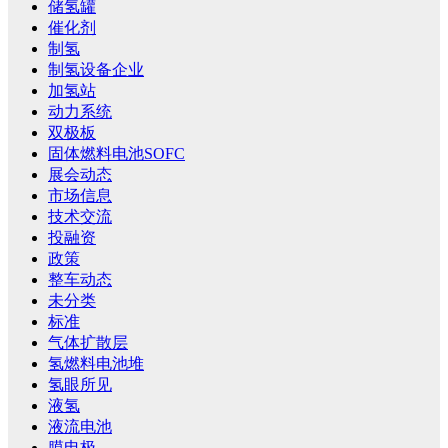
储氢罐
催化剂
制氢
制氢设备企业
加氢站
动力系统
双极板
固体燃料电池SOFC
展会动态
市场信息
技术交流
投融资
政策
整车动态
未分类
标准
气体扩散层
氢燃料电池堆
氢眼所见
液氢
液流电池
膜电极