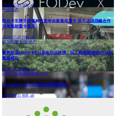
2026-07-23
808, ab
行业动态
载合卡车携手捷氢科技发布全新氢电重卡 双方达成战略合作
共推氢能重卡普及
2026-07-20
808, ab
PEM制氢
行业动态
氢辉能源15MW PEM系统启运欧洲，以工程实践推动PEM制
氢规模化
2026-07-20
808, ab
SOEC
固体燃料电池SOFC
Fraunhofer IKTS开发出高温电解堆
2026-06-11
808, ab