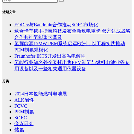
近期文章
EODev与Baudouin合作推动SOFC市场化
载合卡车携手捷氢科技发布全新氢电重卡 双方达成战略
合作共推氢能重卡普及
氢辉能源15MW PEM系统启运欧洲，以工程实践推动
PEM制氢规模化
Fraunhofer IKTS开发出高温电解堆
氢能行业知名外企委托出售PEM制氢与燃料电池业务专
用设备以及一些相关通用仪器设备
分类
2024日本氢能燃料电池展
ALK碱性
FCVC
PEM制氢
SOEC
会议展会
储氢