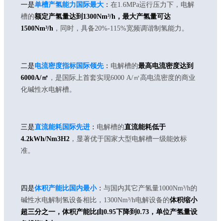
一是
单槽产氢能力国际最大
：
在1.6MPa运行压力下，电解
槽的
额定产氢量达到1300Nm³/h，最大产氢量可达
1500Nm³/h
，同时，具备20%-115%宽频调谐制氢能力。
二是
电流密度指标国际领先
：
电解槽的
最高电流密度达到
6000A/㎡
，是国际上首套实现6000 A/㎡高电流密度的商业
化碱性水电解槽。
三是
直流能耗国际先进
：
电解槽的
直流能耗低于
4.2kWh/Nm3H2
，显著优于国家大型电解槽一级能效标
准。
四是
体积产能比国内最小
：
与国内其它产氢量1000Nm³/h的
碱性水电解制氢设备相比，1300Nm³/h电解设备的
体积缩小
超三分之一，体积产能比由0.95下降到0.73，单位产氢量设