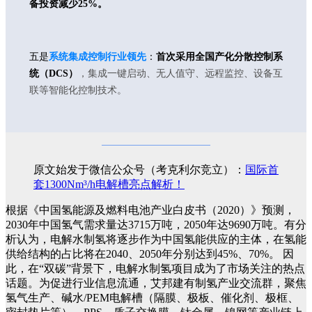
备投资减少25%。
五是
系统集成控制行业领先
：
首次采用全国产化分散控制系
统（DCS）
，集成一键启动、无人值守、远程监控、设备互
联等智能化控制技术。
原文始发于微信公众号（考克利尔竞立）：
国际首
套1300Nm³/h电解槽亮点解析！
根据《中国氢能源及燃料电池产业白皮书（2020）》预测，
2030年中国氢气需求量达3715万吨，2050年达9690万吨。有分
析认为，电解水制氢将逐步作为中国氢能供应的主体，在氢能
供给结构的占比将在2040、2050年分别达到45%、70%。
因
此，在“双碳”背景下，电解水制氢项目成为了市场关注的热点
话题。为促进行业信息流通，艾邦建有制氢产业交流群，聚焦
氢气生产、碱水/PEM电解槽（隔膜、极板、催化剂、极框、