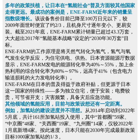
多年的政策扶植，让日本在“氢能社会”普及方面较其他国家
走得更远。最成功的案例是，ENE-FARM近年来的销量呈
指数级增长。
该设备售价目前已降至100万日元以下，较
2009年面世时便宜了约2/3，且机身尺寸逐年变小、更易安
装。截至2021年底，ENE-FARM累计销量已超过43.3万套，
大大超出2017年“氢能基本战略”设定的“2030年30万套”目
标。
ENE-FARM的工作原理是将天然气转化为氢气，氢气与氧
气发生化学反应，为住宅供电、供热。日本资源能源厅数据
显示，ENE-FARM发电的能源转化率为40%～55%，加上余
热利用的综合转化率为80%～97%，远高于41%（包含电力
输送损耗的火力发电转化率）。
ENE-FARM在日本的普及得益于政府补贴，但更源于日本
这一国家的特殊性——多为独立住宅，便于安装；电费较
贵，可节省开支；灾害频繁，具备灾后应急功能。
其他领域的氢能应用，目前与政策设想还有一定距离。
例如，加氢站的建设进度并不理想。
从2014年启动到2022年
5月底，共计161所加氢站投入使用，其中“首都圈”59家、
“中京圈”48家、“关西圈”19家、“九州圈”14家，仅较2022年
1月底新增4家。按此速度，日本只能在2030年完成最新政策
目标1000家加氢站的1/３。