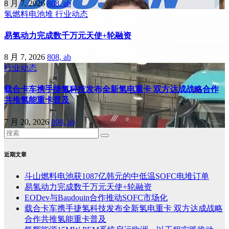
8 月 7, 2026
808, ab
氢燃料电池堆
行业动态
易氢动力完成数千万元天使+轮融资
8 月 7, 2026
808, ab
行业动态
载合卡车携手捷氢科技发布全新氢电重卡 双方达成战略合作
共推氢能重卡普及
7 月 20, 2026
808, ab
近期文章
斗山燃料电池获1087亿韩元的中低温SOFC电堆订单
易氢动力完成数千万元天使+轮融资
EODev与Baudouin合作推动SOFC市场化
载合卡车携手捷氢科技发布全新氢电重卡 双方达成战略
合作共推氢能重卡普及