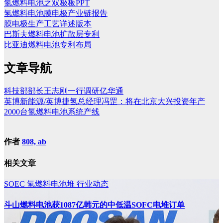
氢燃料电池之双极板PPT
氢燃料电池膜电极产业链报告
膜电极生产工艺详述版本
巴斯夫燃料电池扩散层专利
比亚迪燃料电池专利布局
文章导航
科技部部长王志刚一行调研亿华通
英博新能源/英博捷氢总经理冯罡：将在北京大兴投资年产
2000台氢燃料电池系统产线
作者
808, ab
相关文章
SOEC
氢燃料电池堆
行业动态
斗山燃料电池获1087亿韩元的中低温SOFC电堆订单