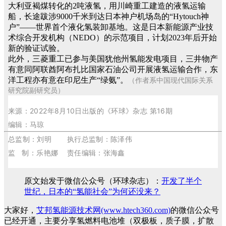
大利亚褐煤转化的2吨液氢，用川崎重工建造的液氢运输
船，长途跋涉9000千米到达日本神户机场岛的“Hytouch神
户”——世界首个液化氢装卸基地。这是日本新能源产业技
术综合开发机构（NEDO）的示范项目，计划2023年后开始
新的验证试验。
此外，三菱重工已参与美国犹他州氢能发电项目，三井物产
有意同阿联酋阿布扎比国家石油公司开展液氢运输合作，东
洋工程亦有意在印尼生产“绿氨”。
（作者系中国现代国际关系
研究院副研究员）
来源：2022年8月10日出版的《环球》杂志 第16期
编辑：马琼
总监制：刘明 执行总监制：陈泽伟
监 制：乐艳娜 责任编辑：张海鑫
原文始发于微信公众号（环球杂志）：
开发了半个
世纪，日本的“氢能社会”为何还没来？
大家好，
艾邦氢能源技术网(www.htech360.com)
的微信公众号
已经开通，主要分享氢燃料电池堆（双极板，质子膜，扩散