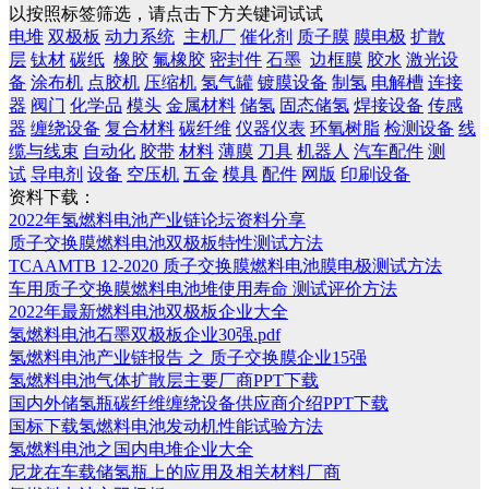
以按照标签筛选，请点击下方关键词试试
电堆
双极板
动力系统
主机厂
催化剂
质子膜
膜电极
扩散
层
钛材
碳纸
橡胶
氟橡胶
密封件
石墨
边框膜
胶水
激光设
备
涂布机
点胶机
压缩机
氢气罐
镀膜设备
制氢
电解槽
连接
器
阀门
化学品
模头
金属材料
储氢
固态储氢
焊接设备
传感
器
缠绕设备
复合材料
碳纤维
仪器仪表
环氧树脂
检测设备
线
缆与线束
自动化
胶带
材料
薄膜
刀具
机器人
汽车配件
测
试
导电剂
设备
空压机
五金
模具
配件
网版
印刷设备
资料下载：
2022年氢燃料电池产业链论坛资料分享
质子交换膜燃料电池双极板特性测试方法
TCAAMTB 12-2020 质子交换膜燃料电池膜电极测试方法
车用质子交换膜燃料电池堆使用寿命 测试评价方法
2022年最新燃料电池双极板企业大全
氢燃料电池石墨双极板企业30强.pdf
氢燃料电池产业链报告 之 质子交换膜企业15强
氢燃料电池气体扩散层主要厂商PPT下载
国内外储氢瓶碳纤维缠绕设备供应商介绍PPT下载
国标下载氢燃料电池发动机性能试验方法
氢燃料电池之国内电堆企业大全
尼龙在车载储氢瓶上的应用及相关材料厂商