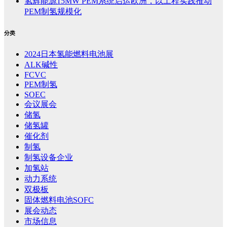
氢辉能源15MW PEM系统启运欧洲，以工程实践推动
PEM制氢规模化
分类
2024日本氢能燃料电池展
ALK碱性
FCVC
PEM制氢
SOEC
会议展会
储氢
储氢罐
催化剂
制氢
制氢设备企业
加氢站
动力系统
双极板
固体燃料电池SOFC
展会动态
市场信息