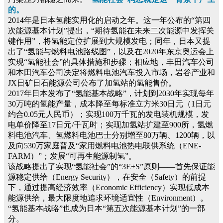
的。
2014年是日本氢能实用化的启动之年。这一年公布的“第四
次能源基本计划”提出，“期待氢能在未来二次能源中发挥关
键作用”，将氢能定位扩展到大规模发电；同年，日本又提
出了“氢能与燃料电池路线图”，以及在2020年东京奥运会上
实现“氢能社会”的具体措施和步骤；相应地，丰田汽车公司
和本田汽车公司决定将燃料电池汽车投入市场，岩谷产业和
JX日矿日石能源公司公布了加氢站的氢能售价。
2017年日本发布了“氢能基本战略”，计划到2030年实现每年
30万吨的氢能产量，成本降至每标准立方米30日元（1日元
约合0.05元人民币）；实现100万千瓦的发电装机规模，发
电单价降至17日元/千瓦时；实现加氢站扩建至900所，氢燃
料电池汽车、氢燃料电池巴士分别增至80万辆、1200辆，以
及向530万家庭普及“家用燃料电池热电联供系统（ENE-
FARM）”；发展“可再生能源制氢”。
该战略提出了实现“氢能社会”的“3E+S”原则——首先保证能
源稳定供给（Energy Security），在安全（Safety）的前提
下，通过提高经济效率（Economic Efficiency）实现低成本
能源供给，最大限度地追求环境适宜性（Environment）。
“氢能基本战略”也成为日本“第五次能源基本计划”的一部
分。