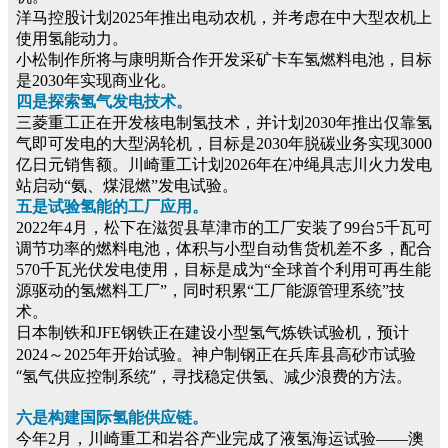
洋马控股计划2025年推出电动农机，并考虑在中大型农机上
使用氢能动力。
小松制作所将与康明斯合作开发采矿卡车氢燃料电池，目标
是2030年实现商业化。
四是探索氢气发电技术。
三菱重工正在开发核电制氢技术，并计划2030年推出仅靠氢
气即可发电的大型涡轮机，目标是2030年脱碳业务实现3000
亿日元销售额。川崎重工计划2026年在冲绳具志川火力发电
站启动“氨、煤混燃”发电试验。
五是试验氢能的工厂应用。
2022年4月，松下在滋贺县草津市的工厂安装了99台5千瓦可
调节功率的燃料电池，体积与小型自动售货机差不多，配合
570千瓦光伏发电使用，目标是成为“全球首个利用可再生能
源驱动的氢燃料工厂”，同时积累“工厂能源管理系统”技
术。
日本制铁和JFE钢铁正在建设小型氢气炼铁试验机，预计
在兵库县高砂市试验
2024～2025年开始试验。神户制钢正
“氢气供应控制系统”，寻找稳定供氢、减少浪费的方法。
六是构建国际氢能供应链。
今年2月，川崎重工和岩谷产业完成了液氢海运试验——澳