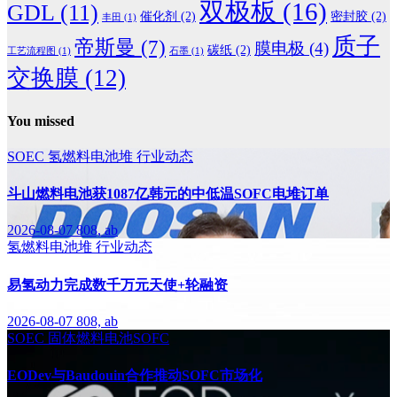
双极板
(16)
GDL
(11)
催化剂
(2)
密封胶
(2)
丰田
(1)
质子
帝斯曼
(7)
膜电极
(4)
碳纸
(2)
工艺流程图
(1)
石墨
(1)
交换膜
(12)
You missed
SOEC
氢燃料电池堆
行业动态
斗山燃料电池获1087亿韩元的中低温SOFC电堆订单
2026-08-07
808, ab
氢燃料电池堆
行业动态
易氢动力完成数千万元天使+轮融资
2026-08-07
808, ab
SOEC
固体燃料电池SOFC
EODev与Baudouin合作推动SOFC市场化