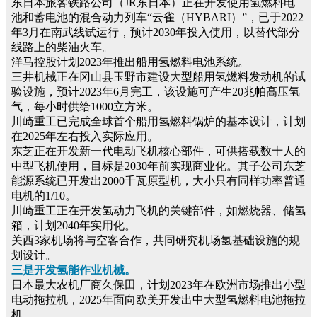
东日本旅客铁路公司（JR东日本）正在开发使用氢燃料电
池和蓄电池的混合动力列车“云雀（HYBARI）”，已于2022
年3月在南武线试运行，预计2030年投入使用，以替代部分
线路上的柴油火车。
洋马控股计划2023年推出船用氢燃料电池系统。
三井机械正在冈山县玉野市建设大型船用氢燃料发动机的试
验设施，预计2023年6月完工，该设施可产生20兆帕高压氢
气，每小时供给1000立方米。
川崎重工已完成全球首个船用氢燃料锅炉的基本设计，计划
在2025年左右投入实际应用。
东芝正在开发新一代电动飞机核心部件，可供搭载数十人的
中型飞机使用，目标是2030年前实现商业化。其子公司东芝
能源系统已开发出2000千瓦原型机，大小只有同样功率普通
电机的1/10。
川崎重工正在开发氢动力飞机的关键部件，如燃烧器、储氢
箱，计划2040年实用化。
关西3家机场将与空客合作，共同研究机场氢基础设施的规
划设计。
三是开发氢能作业机械。
日本最大农机厂商久保田，计划2023年在欧洲市场推出小型
电动拖拉机，2025年面向欧美开发出中大型氢燃料电池拖拉
机。