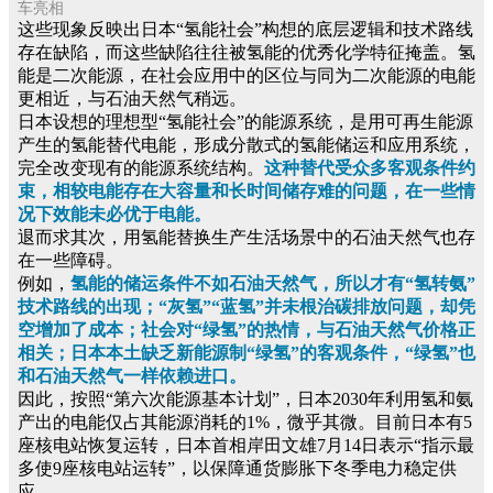
车亮相
这些现象反映出日本“氢能社会”构想的底层逻辑和技术路线
存在缺陷，而这些缺陷往往被氢能的优秀化学特征掩盖。氢
能是二次能源，在社会应用中的区位与同为二次能源的电能
更相近，与石油天然气稍远。
日本设想的理想型“氢能社会”的能源系统，是用可再生能源
产生的氢能替代电能，形成分散式的氢能储运和应用系统，
完全改变现有的能源系统结构。
这种替代受众多客观条件约
束，相较电能存在大容量和长时间储存难的问题，在一些情
况下效能未必优于电能。
退而求其次，用氢能替换生产生活场景中的石油天然气也存
在一些障碍。
例如，
氢能的储运条件不如石油天然气，所以才有“氢转氨”
技术路线的出现；“灰氢”“蓝氢”并未根治碳排放问题，却凭
空增加了成本；社会对“绿氢”的热情，与石油天然气价格正
相关；日本本土缺乏新能源制“绿氢”的客观条件，“绿氢”也
和石油天然气一样依赖进口。
因此，按照“第六次能源基本计划”，日本2030年利用氢和氨
产出的电能仅占其能源消耗的1%，微乎其微。目前日本有5
座核电站恢复运转，日本首相岸田文雄7月14日表示“指示最
多使9座核电站运转”，以保障通货膨胀下冬季电力稳定供
应。