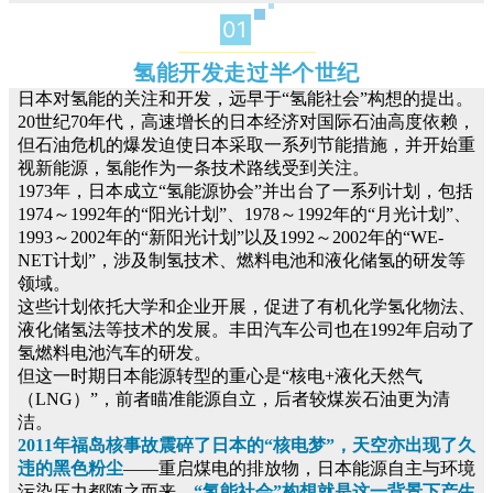
01
氢能开发走过半个世纪
日本对氢能的关注和开发，远早于“氢能社会”构想的提出。
20世纪70年代，高速增长的日本经济对国际石油高度依赖，
但石油危机的爆发迫使日本采取一系列节能措施，并开始重
视新能源，氢能作为一条技术路线受到关注。
1973年，日本成立“氢能源协会”并出台了一系列计划，包括
1974～1992年的“阳光计划”、1978～1992年的“月光计划”、
1993～2002年的“新阳光计划”以及1992～2002年的“WE-
NET计划”，涉及制氢技术、燃料电池和液化储氢的研发等
领域。
这些计划依托大学和企业开展，促进了有机化学氢化物法、
液化储氢法等技术的发展。丰田汽车公司也在1992年启动了
氢燃料电池汽车的研发。
但这一时期日本能源转型的重心是“核电+液化天然气
（LNG）”，前者瞄准能源自立，后者较煤炭石油更为清
洁。
2011年福岛核事故震碎了日本的“核电梦”，天空亦出现了久
违的黑色粉尘
——重启煤电的排放物，日本能源自主与环境
污染压力都随之而来。
“氢能社会”构想就是这一背景下产生