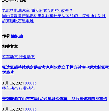
氢燃料电池汽车“重商轻乘”现状将改变？
国内首款量产氢燃料电池轿车长安深蓝SL03，搭载神力科技
超薄膨胀石黑电堆
作者
808, ab
相关文章
整车动态
行业动态
氟达氢能持续稳定供货考克利尔竞立千标方碱性电解水制氢密
封垫片
3 月 16, 2024
808, ab
整车动态
行业动态
美锦能源在山东布局140台氢能冷链车、23台氢燃料电池重卡
3 月 15, 2024
808, ab