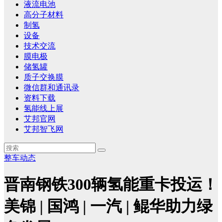
液流电池
高分子材料
制氢
设备
技术交流
膜电极
储氢罐
质子交换膜
微信群和通讯录
资料下载
氢能线上展
艾邦官网
艾邦智飞网
整车动态
晋南钢铁300辆氢能重卡投运！
美锦 | 国鸿 | 一汽 | 鲲华助力绿