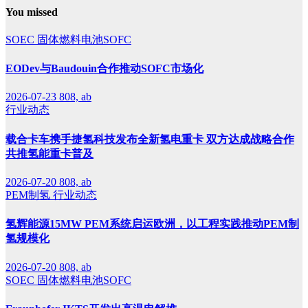
You missed
SOEC
固体燃料电池SOFC
EODev与Baudouin合作推动SOFC市场化
2026-07-23
808, ab
行业动态
载合卡车携手捷氢科技发布全新氢电重卡 双方达成战略合作
共推氢能重卡普及
2026-07-20
808, ab
PEM制氢
行业动态
氢辉能源15MW PEM系统启运欧洲，以工程实践推动PEM制
氢规模化
2026-07-20
808, ab
SOEC
固体燃料电池SOFC