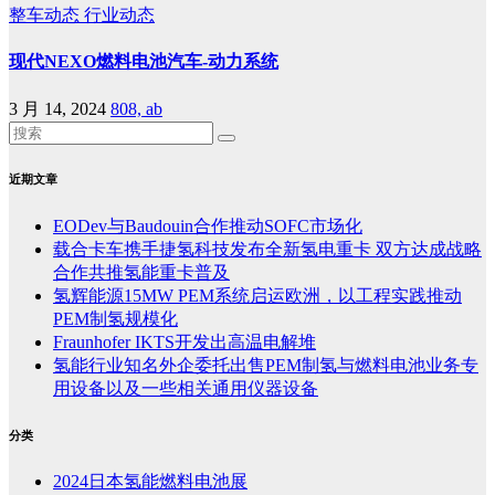
整车动态
行业动态
现代NEXO燃料电池汽车-动力系统
3 月 14, 2024
808, ab
近期文章
EODev与Baudouin合作推动SOFC市场化
载合卡车携手捷氢科技发布全新氢电重卡 双方达成战略
合作共推氢能重卡普及
氢辉能源15MW PEM系统启运欧洲，以工程实践推动
PEM制氢规模化
Fraunhofer IKTS开发出高温电解堆
氢能行业知名外企委托出售PEM制氢与燃料电池业务专
用设备以及一些相关通用仪器设备
分类
2024日本氢能燃料电池展