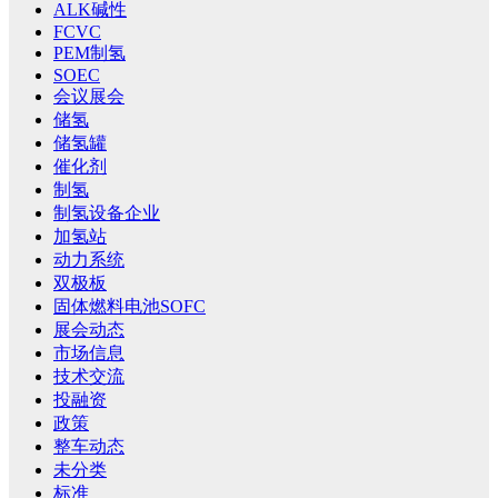
ALK碱性
FCVC
PEM制氢
SOEC
会议展会
储氢
储氢罐
催化剂
制氢
制氢设备企业
加氢站
动力系统
双极板
固体燃料电池SOFC
展会动态
市场信息
技术交流
投融资
政策
整车动态
未分类
标准