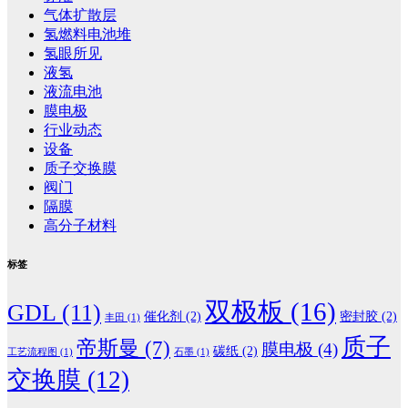
气体扩散层
氢燃料电池堆
氢眼所见
液氢
液流电池
膜电极
行业动态
设备
质子交换膜
阀门
隔膜
高分子材料
标签
双极板
(16)
GDL
(11)
催化剂
(2)
密封胶
(2)
丰田
(1)
质子
帝斯曼
(7)
膜电极
(4)
碳纸
(2)
工艺流程图
(1)
石墨
(1)
交换膜
(12)