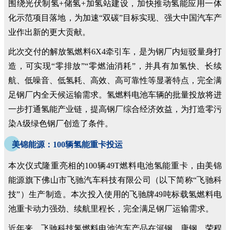
围绕光伏制氢+储氢+加氢站建设，加快推动氢能应用一体
化示范项目落地，为加速“双碳”目标实现、强大中国汽车产
业作出新的更大贡献。
此次交付的解放氢燃料6X4牵引车，是为钢厂内短驳量身打
造，可实现“零排放”“零燃油消耗”，并具有加氢快、长续
航、低噪音、低氢耗、高效、高可靠性等显著特点，完全满
足钢厂内全天候运输需求。氢燃料电池车辆的批量投放将进
一步打通氢能产业链，提高钢厂综合经济效益，为打造零污
染A级绿色钢厂创造了条件。
美锦能源：100辆氢能重卡投运
本次仪式隆重亮相的100辆49T燃料电池氢能重卡，由美锦
能源旗下佛山市飞驰汽车科技有限公司（以下简称“飞驰科
技”）生产制造。本次投入使用的飞驰牌49吨标载氢燃料电
池重卡动力强劲、续航里程长，完全满足钢厂运输需求。
近年来，飞驰科技氢燃料电池汽车产品在河钢、唐钢、荣程