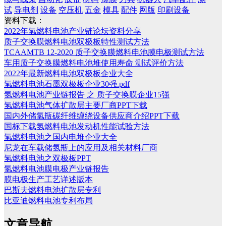
试
导电剂
设备
空压机
五金
模具
配件
网版
印刷设备
资料下载：
2022年氢燃料电池产业链论坛资料分享
质子交换膜燃料电池双极板特性测试方法
TCAAMTB 12-2020 质子交换膜燃料电池膜电极测试方法
车用质子交换膜燃料电池堆使用寿命 测试评价方法
2022年最新燃料电池双极板企业大全
氢燃料电池石墨双极板企业30强.pdf
氢燃料电池产业链报告 之 质子交换膜企业15强
氢燃料电池气体扩散层主要厂商PPT下载
国内外储氢瓶碳纤维缠绕设备供应商介绍PPT下载
国标下载氢燃料电池发动机性能试验方法
氢燃料电池之国内电堆企业大全
尼龙在车载储氢瓶上的应用及相关材料厂商
氢燃料电池之双极板PPT
氢燃料电池膜电极产业链报告
膜电极生产工艺详述版本
巴斯夫燃料电池扩散层专利
比亚迪燃料电池专利布局
文章导航