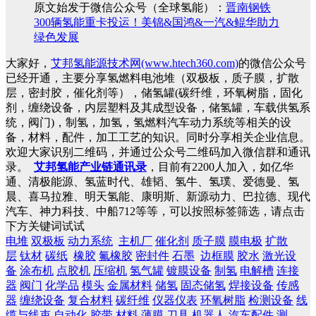
原文始发于微信公众号（全球氢能）：
晋南钢铁
300辆氢能重卡投运！美锦&国鸿&一汽&鲲华助力
绿色发展
大家好，
艾邦氢能源技术网(www.htech360.com)
的微信公众号
已经开通，主要分享氢燃料电池堆（双极板，质子膜，扩散
层，密封胶，催化剂等），储氢罐(碳纤维，环氧树脂，固化
剂，缠绕设备，内层塑料及其成型设备，储氢罐，车载供氢系
统，阀门)，制氢，加氢，氢燃料汽车动力系统等相关的设
备，材料，配件，加工工艺的知识。同时分享相关企业信息。
欢迎大家识别二维码，并通过公众号二维码加入微信群和通讯
录。
艾邦氢能产业链通讯录
，目前有2200人加入，如亿华
通、清极能源、氢蓝时代、雄韬、氢牛、氢璞、爱德曼、氢
晨、喜马拉雅、明天氢能、康明斯、新源动力、巴拉德、现代
汽车、神力科技、中船712等等，可以按照标签筛选，请点击
下方关键词试试
电堆
双极板
动力系统
主机厂
催化剂
质子膜
膜电极
扩散
层
钛材
碳纸
橡胶
氟橡胶
密封件
石墨
边框膜
胶水
激光设
备
涂布机
点胶机
压缩机
氢气罐
镀膜设备
制氢
电解槽
连接
器
阀门
化学品
模头
金属材料
储氢
固态储氢
焊接设备
传感
器
缠绕设备
复合材料
碳纤维
仪器仪表
环氧树脂
检测设备
线
缆与线束
自动化
胶带
材料
薄膜
刀具
机器人
汽车配件
测