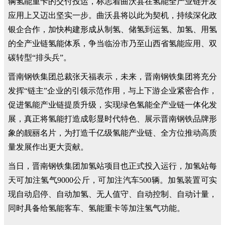
辆氢能重卡的交付投运，标志着曲沃县在氢能全产业链开发
应用上又迈出坚实一步。曲沃县将以此为契机，持续深化政
银企合作，加快构建形成从制氢、储氢到运氢、加氢、用氢
的全产业链氢能体系，争当临汾市乃至山西省氢能应用、双
碳转型“排头兵”。
晋南钢铁集团总裁张天福表示，未来，晋南钢铁集团将充分
发挥“链主”企业的引领示范作用，与上下游企业紧密合作，
促进氢能产业链提质升级，实现绿色氢能全产业链一体化发
展，真正将氢能打造成彰显时代特色、展示晋南钢铁品牌形
象的靓丽名片，为打造千亿级氢能产业链、全方位推动高质
量发展作出更大贡献。
当日，晋南钢铁集团加氢站项目也正式投入运行，加氢站每
天可加注氢气9000公斤，可加注汽车500辆。加氢装置可实
现自动启停、自动加氢、无人值守、自动控制、自动计量，
同时具备给氢能客车、氢能重卡等加注氢气功能。