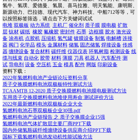
氢牛、氢璞、爱德曼、氢晨、喜马拉雅、明天氢能、康明斯、
新源动力、巴拉德、现代汽车、神力科技、中船712等等，可
以按照标签筛选，请点击下方关键词试试
电堆
双极板
动力系统
主机厂
催化剂
质子膜
膜电极
扩散
层
钛材
碳纸
橡胶
氟橡胶
密封件
石墨
边框膜
胶水
激光设
备
涂布机
点胶机
压缩机
氢气罐
镀膜设备
制氢
电解槽
连接
器
阀门
化学品
模头
金属材料
储氢
固态储氢
焊接设备
传感
器
缠绕设备
复合材料
碳纤维
仪器仪表
环氧树脂
检测设备
线
缆与线束
自动化
胶带
材料
薄膜
刀具
机器人
汽车配件
测
试
导电剂
设备
空压机
五金
模具
配件
网版
印刷设备
资料下载：
2022年氢燃料电池产业链论坛资料分享
质子交换膜燃料电池双极板特性测试方法
TCAAMTB 12-2020 质子交换膜燃料电池膜电极测试方法
车用质子交换膜燃料电池堆使用寿命 测试评价方法
2022年最新燃料电池双极板企业大全
氢燃料电池石墨双极板企业30强.pdf
氢燃料电池产业链报告 之 质子交换膜企业15强
氢燃料电池气体扩散层主要厂商PPT下载
国内外储氢瓶碳纤维缠绕设备供应商介绍PPT下载
国标下载氢燃料电池发动机性能试验方法