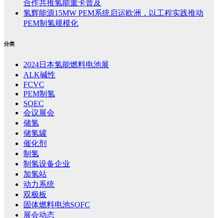
合作共推氢能重卡普及
氢辉能源15MW PEM系统启运欧洲，以工程实践推动
PEM制氢规模化
分类
2024日本氢能燃料电池展
ALK碱性
FCVC
PEM制氢
SOEC
会议展会
储氢
储氢罐
催化剂
制氢
制氢设备企业
加氢站
动力系统
双极板
固体燃料电池SOFC
展会动态