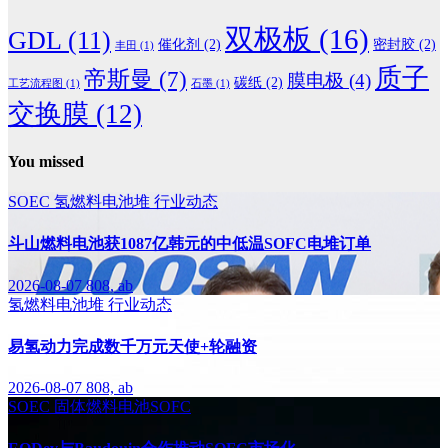
双极板
(16)
GDL
(11)
催化剂
(2)
密封胶
(2)
丰田
(1)
质子
帝斯曼
(7)
膜电极
(4)
碳纸
(2)
工艺流程图
(1)
石墨
(1)
交换膜
(12)
You missed
SOEC
氢燃料电池堆
行业动态
斗山燃料电池获1087亿韩元的中低温SOFC电堆订单
2026-08-07
808, ab
氢燃料电池堆
行业动态
易氢动力完成数千万元天使+轮融资
2026-08-07
808, ab
SOEC
固体燃料电池SOFC