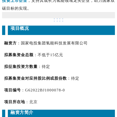
投资上市企业
，支持其成长为氢能领域龙头企业，助力国家双
碳目标的实现。
项目概况
融资方
：国家电投集团氢能科技发展有限公司
拟募集资金总额
：不低于15亿元
拟征集投资方数量
：待定
拟募集资金对应持股比例或股份数
：待定
项目编号
：G62022BJ1000078-0
项目所在地
：北京
融资方简介