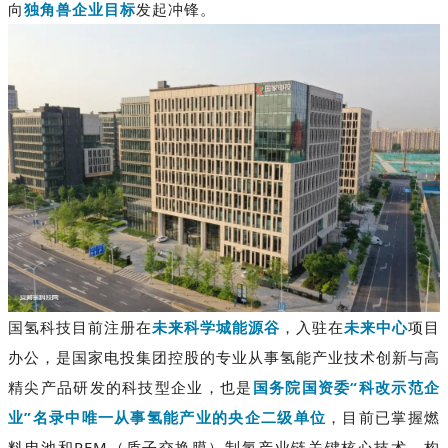
向
独角兽企业目标
发起冲锋。
国氢科技目前注册在
未来科学城能源谷
，入驻在
未来中心
项目
办公，是国家电投集团控股的专业从事氢能产业技术创新与高
精尖产品研发的科技型企业，也是
国务院国资委“科改示范企
业”名录中唯一从事氢能产业的央企二级单位
，目前已掌握燃
料电池和PEM（质子交换膜）制氢产业链关键核心技术，构