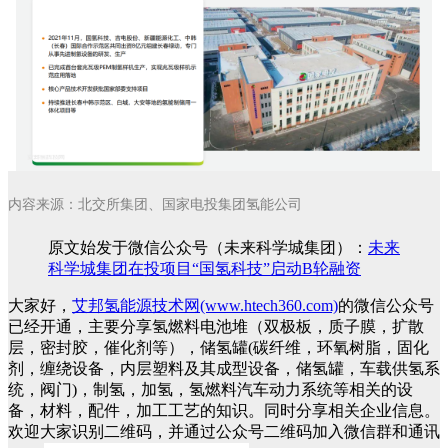
内容来源：北交所集团、国家电投集团氢能公司
原文始发于微信公众号（未来科学城集团）：
未来
科学城集团在投项目“国氢科技”启动B轮融资
大家好，
艾邦氢能源技术网(www.htech360.com)
的微信公众号
已经开通，主要分享氢燃料电池堆（双极板，质子膜，扩散
层，密封胶，催化剂等），储氢罐(碳纤维，环氧树脂，固化
剂，缠绕设备，内层塑料及其成型设备，储氢罐，车载供氢系
统，阀门)，制氢，加氢，氢燃料汽车动力系统等相关的设
备，材料，配件，加工工艺的知识。同时分享相关企业信息。
欢迎大家识别二维码，并通过公众号二维码加入微信群和通讯