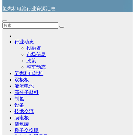
氢燃料电池行业资源汇总
行业动态
投融资
市场信息
政策
整车动态
氢燃料电池堆
双极板
液流电池
高分子材料
制氢
设备
技术交流
膜电极
储氢罐
质子交换膜