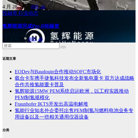
4 月 28, 2026
808, ab
投融资
行业动态
氢辉能源完成Pre-B轮融资
4 月 2, 2026
808, ab
近期文章
EODev与Baudouin合作推动SOFC市场化
载合卡车携手捷氢科技发布全新氢电重卡 双方达成战略
合作共推氢能重卡普及
氢辉能源15MW PEM系统启运欧洲，以工程实践推动
PEM制氢规模化
Fraunhofer IKTS开发出高温电解堆
氢能行业知名外企委托出售PEM制氢与燃料电池业务专
用设备以及一些相关通用仪器设备
分类