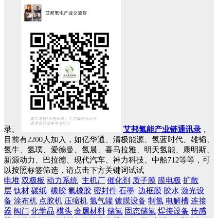
录。
艾邦氢能产业链通讯录
，
目前有2200人加入，如亿华通、清极能源、氢蓝时代、雄韬、
氢牛、氢璞、爱德曼、氢晨、喜马拉雅、明天氢能、康明斯、
新源动力、巴拉德、现代汽车、神力科技、中船712等等，可
以按照标签筛选，请点击下方关键词试试
电堆
双极板
动力系统
主机厂
催化剂
质子膜
膜电极
扩散
层
钛材
碳纸
橡胶
氟橡胶
密封件
石墨
边框膜
胶水
激光设
备
涂布机
点胶机
压缩机
氢气罐
镀膜设备
制氢
电解槽
连接
器
阀门
化学品
模头
金属材料
储氢
固态储氢
焊接设备
传感