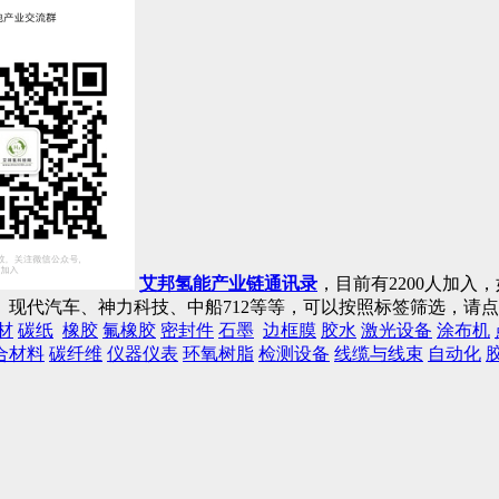
艾邦氢能产业链通讯录
，目前有2200人加
现代汽车、神力科技、中船712等等，可以按照标签筛选，请
材
碳纸
橡胶
氟橡胶
密封件
石墨
边框膜
胶水
激光设备
涂布机
合材料
碳纤维
仪器仪表
环氧树脂
检测设备
线缆与线束
自动化