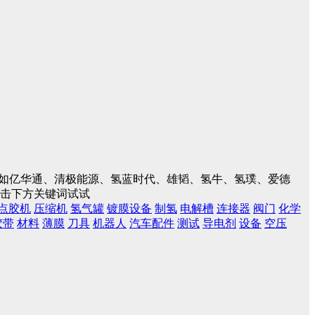
入，如亿华通、清极能源、氢蓝时代、雄韬、氢牛、氢璞、爱德
点击下方关键词试试
点胶机
压缩机
氢气罐
镀膜设备
制氢
电解槽
连接器
阀门
化学
胶带
材料
薄膜
刀具
机器人
汽车配件
测试
导电剂
设备
空压