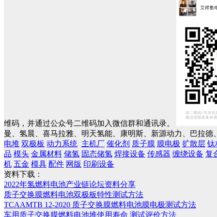
维码，并通过公众号二维码加入微信群和通讯录。
曼、氢晨、喜马拉雅、明天氢能、康明斯、新源动力、巴拉德、
电堆
双极板
动力系统
主机厂
催化剂
质子膜
膜电极
扩散层
钛
品
模头
金属材料
储氢
固态储氢
焊接设备
传感器
缠绕设备
复
机
五金
模具
配件
网版
印刷设备
资料下载：
2022年氢燃料电池产业链论坛资料分享
质子交换膜燃料电池双极板特性测试方法
TCAAMTB 12-2020 质子交换膜燃料电池膜电极测试方法
车用质子交换膜燃料电池堆使用寿命 测试评价方法