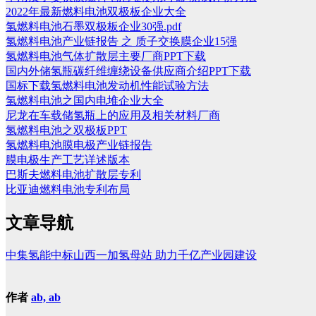
2022年最新燃料电池双极板企业大全
氢燃料电池石墨双极板企业30强.pdf
氢燃料电池产业链报告 之 质子交换膜企业15强
氢燃料电池气体扩散层主要厂商PPT下载
国内外储氢瓶碳纤维缠绕设备供应商介绍PPT下载
国标下载氢燃料电池发动机性能试验方法
氢燃料电池之国内电堆企业大全
尼龙在车载储氢瓶上的应用及相关材料厂商
氢燃料电池之双极板PPT
氢燃料电池膜电极产业链报告
膜电极生产工艺详述版本
巴斯夫燃料电池扩散层专利
比亚迪燃料电池专利布局
文章导航
中集氢能中标山西一加氢母站 助力千亿产业园建设
作者
ab, ab