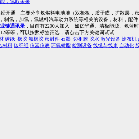
能，氢取未来
已经开通，主要分享氢燃料电池堆（双极板，质子膜，扩散层，密
)，制氢，加氢，氢燃料汽车动力系统等相关的设备，材料，配
业链通讯录
，目前有2200人加入，如亿华通、清极能源、氢
12等等，可以按照标签筛选，请点击下方关键词试试
材
碳纸
橡胶
氟橡胶
密封件
石墨
边框膜
胶水
激光设备
涂布机
合材料
碳纤维
仪器仪表
环氧树脂
检测设备
线缆与线束
自动化