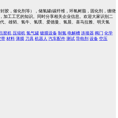
封胶，催化剂等），储氢罐(碳纤维，环氧树脂，固化剂，缠绕
件，加工工艺的知识。同时分享相关企业信息。欢迎大家识别二
蓝时代、雄韬、氢牛、氢璞、爱德曼、氢晨、喜马拉雅、明天氢
点胶机
压缩机
氢气罐
镀膜设备
制氢
电解槽
连接器
阀门
化学
胶带
材料
薄膜
刀具
机器人
汽车配件
测试
导电剂
设备
空压