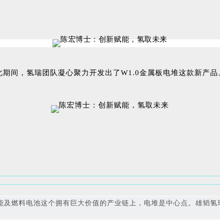
此期间，氢瑞团队凝心聚力开发出了W1.0金属板电堆这款新产
能及燃料电池这个拥有巨大价值的产业链上，电堆是中心点。雄韬氢