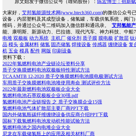
原文始发于微信公众号（雄韬股份）：
陈宏博士：创新赋
大家好，
艾邦氢能源技术网(www.htech360.com)
的微信公众号
设备，内层塑料及其成型设备，储氢罐，车载供氢系统，阀门
维码，并通过公众号二维码加入微信群和通讯录。
艾邦氢能产
能、康明斯、新源动力、巴拉德、现代汽车、神力科技、中船7
电堆
双极板
动力系统
主机厂
催化剂
质子膜
膜电极
扩散层
钛
品
模头
金属材料
储氢
固态储氢
焊接设备
传感器
缠绕设备
复
机
五金
模具
配件
网版
印刷设备
资料下载：
2022年氢燃料电池产业链论坛资料分享
质子交换膜燃料电池双极板特性测试方法
TCAAMTB 12-2020 质子交换膜燃料电池膜电极测试方法
车用质子交换膜燃料电池堆使用寿命 测试评价方法
2022年最新燃料电池双极板企业大全
氢燃料电池石墨双极板企业30强.pdf
氢燃料电池产业链报告 之 质子交换膜企业15强
氢燃料电池气体扩散层主要厂商PPT下载
国内外储氢瓶碳纤维缠绕设备供应商介绍PPT下载
国标下载氢燃料电池发动机性能试验方法
氢燃料电池之国内电堆企业大全
尼龙在车载储氢瓶上的应用及相关材料厂商