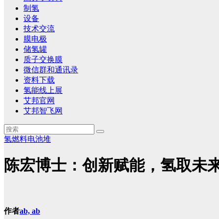
制氢
设备
技术交流
膜电极
储氢罐
质子交换膜
微信群和通讯录
资料下载
氢能线上展
艾邦官网
艾邦智飞网
氢燃料电池堆
陈宏博士：创新赋能，氢取未
作者
ab, ab