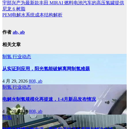
宇部兴产为最新款丰田 MIRAI 燃料电池汽车的高压氢罐提供
尼龙 6 树脂
PEM电解水系统成本结构解析
作者
ab, ab
相关文章
制氢
行业动态
从实证到应用，阳光氢能破解离网制氢难题
4 月 29, 2026
808, ab
制氢
行业动态
电解水制氢规模化再提速，1-4月新品发布情况
4 月 28, 2026
808, ab
制氢