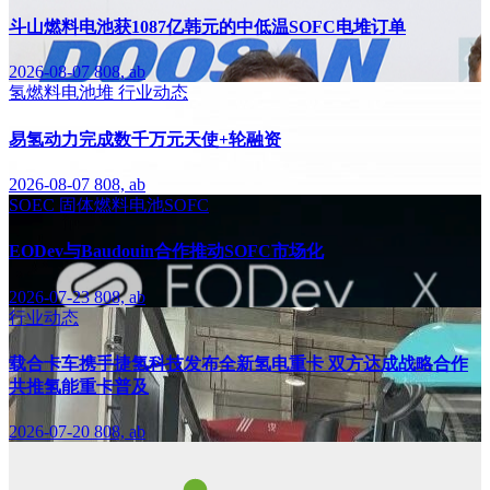
斗山燃料电池获1087亿韩元的中低温SOFC电堆订单
2026-08-07
808, ab
氢燃料电池堆
行业动态
易氢动力完成数千万元天使+轮融资
2026-08-07
808, ab
SOEC
固体燃料电池SOFC
EODev与Baudouin合作推动SOFC市场化
2026-07-23
808, ab
行业动态
载合卡车携手捷氢科技发布全新氢电重卡 双方达成战略合作
共推氢能重卡普及
2026-07-20
808, ab