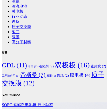
液氢
液流电池
膜电极
行业动态
设备
质子交换膜
阀门
隔膜
高分子材料
标签
双极板
(16)
GDL
(11)
催化剂
(2)
密封胶
(2)
丰田
(1)
质子
帝斯曼
(7)
膜电极
(4)
碳纸
(2)
工艺流程图
(1)
石墨
(1)
交换膜
(12)
You missed
SOEC
氢燃料电池堆
行业动态