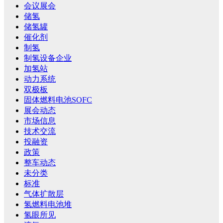
会议展会
储氢
储氢罐
催化剂
制氢
制氢设备企业
加氢站
动力系统
双极板
固体燃料电池SOFC
展会动态
市场信息
技术交流
投融资
政策
整车动态
未分类
标准
气体扩散层
氢燃料电池堆
氢眼所见