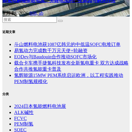
制氢电解槽杂散电流、旁路电流的产生原因与解决办法
4 月 28, 2026
808, ab
近期文章
斗山燃料电池获1087亿韩元的中低温SOFC电堆订单
易氢动力完成数千万元天使+轮融资
EODev与Baudouin合作推动SOFC市场化
载合卡车携手捷氢科技发布全新氢电重卡 双方达成战略
合作共推氢能重卡普及
氢辉能源15MW PEM系统启运欧洲，以工程实践推动
PEM制氢规模化
分类
2024日本氢能燃料电池展
ALK碱性
FCVC
PEM制氢
SOEC