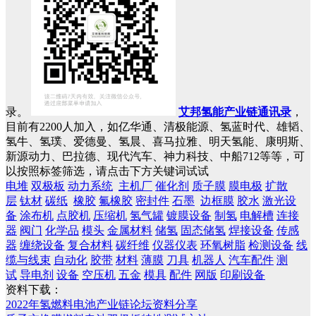
录。
艾邦氢能产业链通讯录
，
目前有2200人加入，如亿华通、清极能源、氢蓝时代、雄韬、
氢牛、氢璞、爱德曼、氢晨、喜马拉雅、明天氢能、康明斯、
新源动力、巴拉德、现代汽车、神力科技、中船712等等，可
以按照标签筛选，请点击下方关键词试试
电堆
双极板
动力系统
主机厂
催化剂
质子膜
膜电极
扩散
层
钛材
碳纸
橡胶
氟橡胶
密封件
石墨
边框膜
胶水
激光设
备
涂布机
点胶机
压缩机
氢气罐
镀膜设备
制氢
电解槽
连接
器
阀门
化学品
模头
金属材料
储氢
固态储氢
焊接设备
传感
器
缠绕设备
复合材料
碳纤维
仪器仪表
环氧树脂
检测设备
线
缆与线束
自动化
胶带
材料
薄膜
刀具
机器人
汽车配件
测
试
导电剂
设备
空压机
五金
模具
配件
网版
印刷设备
资料下载：
2022年氢燃料电池产业链论坛资料分享