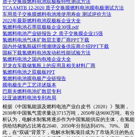
质子交换膜燃料电池双极板特性测试方法
TCAAMTB 12-2020 质子交换膜燃料电池膜电极测试方法
车用质子交换膜燃料电池堆使用寿命 测试评价方法
2022年最新燃料电池双极板企业大全
氢燃料电池石墨双极板企业30强.pdf
氢燃料电池产业链报告 之 质子交换膜企业15强
氢燃料电池气体扩散层主要厂商PPT下载
国内外储氢瓶碳纤维缠绕设备供应商介绍PPT下载
国标下载氢燃料电池发动机性能试验方法
氢燃料电池之国内电堆企业大全
尼龙在车载储氢瓶上的应用及相关材料厂商
氢燃料电池之双极板PPT
氢燃料电池膜电极产业链报告
膜电极生产工艺详述版本
巴斯夫燃料电池扩散层专利
比亚迪燃料电池专利布局
根据《中国氢能源及燃料电池产业白皮书（2020）》预测，
2030年中国氢气需求量达3715万吨，2050年达9690万吨。有分
析认为，电解水制氢将逐步作为中国氢能供应的主体，在氢能
供给结构的占比将在2040、2050年分别达到45%、70%。
因
此，在“双碳”背景下，电解水制氢项目成为了市场关注的热点