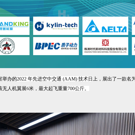
室举办的
2022 年先进空中交通 (AAM) 技术日
上，展出了一款名
该无人机翼展
6
米，最大起飞重量
700公斤。