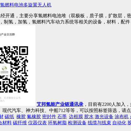
氢燃料电池多旋翼无人机
已经开通，主要分享氢燃料电池堆（双极板，质子膜，扩散层，密
)，制氢，加氢，氢燃料汽车动力系统等相关的设备，材料，配
艾邦氢能产业链通讯录
，目前有2200人加
现代汽车、神力科技、中船712等等，可以按照标签筛选，请
材
碳纸
橡胶
氟橡胶
密封件
石墨
边框膜
胶水
激光设备
涂布机
合材料
碳纤维
仪器仪表
环氧树脂
检测设备
线缆与线束
自动化