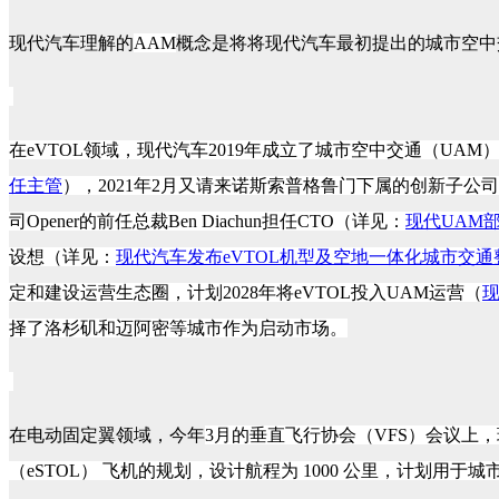
现代汽车理解的
AAM
概念是将将现代汽车最初提出的城市空中
在
eVTOL领域，现代汽车2019年成立了城市空中交通（UAM
任主管
），
2021年2月又请来诺斯索普格鲁门下属的创新子公司“
司Opener的前任总裁Ben Diachun担任CTO（详见：
现代UAM部
设想
（详见：
现代汽车发布eVTOL机型及空地一体化城市交
定和建设运营生态圈，计划
2028年将eVTOL投入UAM运营（
现
择了洛杉矶和迈阿密等城市作为启动市场。
在电动固定翼领域，今年
3月的垂直飞行协会（VFS）会议上，现代
（eSTOL） 飞机的规划，设计航程为 1000 公里，计划用