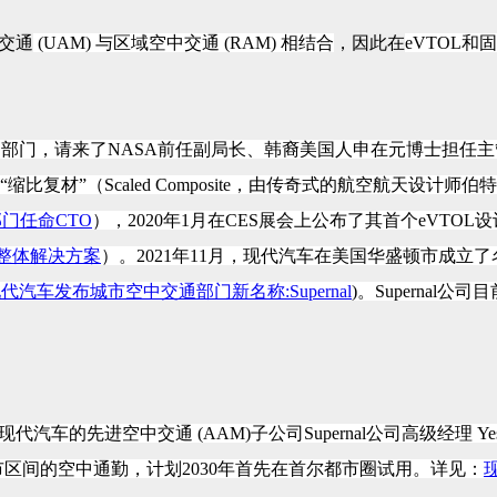
交通
(UAM) 与区域空中交通 (RAM) 相结合
，因此在
eVTOL
）部门，
请来了
NASA前任副局长、韩裔美国人
申在元博士担任主
缩比复材”（Scaled Composite，由传奇式的航空航天设
门任命CTO
）
，
2020年1月在CES展会上公布了其首个eVTOL
通整体解决方案
）。
2021年11月，现代汽车
在美国华盛顿市成立了
代汽车发布城市空中交通部门新名称:Supernal
)。
Supernal
汽车的先进空中交通 (AAM)子公司Supernal公司高级经理 Ye
于城市区间的空中通勤，计划2030年首先在首尔都市圈试用。详见：