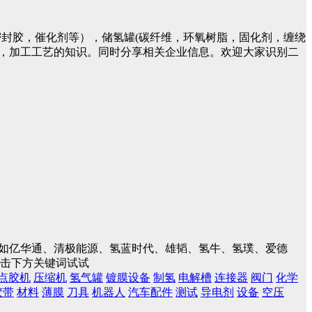
封胶，催化剂等），储氢罐(碳纤维，环氧树脂，固化剂，缠绕
件，加工工艺的知识。同时分享相关企业信息。欢迎大家识别二
入，如亿华通、清极能源、氢蓝时代、雄韬、氢牛、氢璞、爱德
点击下方关键词试试
点胶机
压缩机
氢气罐
镀膜设备
制氢
电解槽
连接器
阀门
化学
胶带
材料
薄膜
刀具
机器人
汽车配件
测试
导电剂
设备
空压