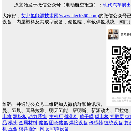
原文始发于微信公众号（电动航空报道）：
现代汽车展出
大家好，
艾邦氢能源技术网(www.htech360.com)
的微信公众号
设备，内层塑料及其成型设备，储氢罐，车载供氢系统，阀门
维码，并通过公众号二维码加入微信群和通讯录。
曼、氢晨、喜马拉雅、明天氢能、康明斯、新源动力、巴拉德、
电堆
双极板
动力系统
主机厂
催化剂
质子膜
膜电极
扩散层
钛
品
模头
金属材料
储氢
固态储氢
焊接设备
传感器
缠绕设备
复
机
五金
模具
配件
网版
印刷设备