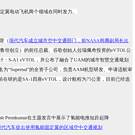
和固定翼电动飞机两个领域在同时发力。
管（
现代汽车成立城市空中交通部门，前NASA韩裔副局长出
计师伯特鲁坦创立）的前任总裁、谷歌创始人拉瑞佩奇投资的eVTOL公
设计：S-A1 eVTOL，并公布了融合了UAM的城市智慧交通规划
名为
“Supernal”
的全资子公司，负责
AAM
机型研发、申请适航审
公司目前在研的是SA-1四座eVTOL，设计航程为75公里，目前已经选
sh Premkumar在主题发言中展示了氢能电推短距起降
现代汽车提出使用氢能固定翼的区域空中交通规划