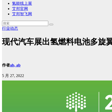
氢能线上展
艾邦官网
艾邦智飞网
行业动态
现代汽车展出氢燃料电池多旋
作者
ab, ab
5 月 27, 2022