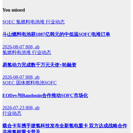
You missed
SOEC
氢燃料电池堆
行业动态
斗山燃料电池获1087亿韩元的中低温SOFC电堆订单
2026-08-07
808, ab
氢燃料电池堆
行业动态
易氢动力完成数千万元天使+轮融资
2026-08-07
808, ab
SOEC
固体燃料电池SOFC
EODev与Baudouin合作推动SOFC市场化
2026-07-23
808, ab
行业动态
载合卡车携手捷氢科技发布全新氢电重卡 双方达成战略合作
共推氢能重卡普及