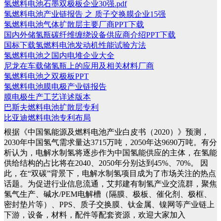
氢燃料电池石墨双极板企业30强.pdf
氢燃料电池产业链报告 之 质子交换膜企业15强
氢燃料电池气体扩散层主要厂商PPT下载
国内外储氢瓶碳纤维缠绕设备供应商介绍PPT下载
国标下载氢燃料电池发动机性能试验方法
氢燃料电池之国内电堆企业大全
尼龙在车载储氢瓶上的应用及相关材料厂商
氢燃料电池之双极板PPT
氢燃料电池膜电极产业链报告
膜电极生产工艺详述版本
巴斯夫燃料电池扩散层专利
比亚迪燃料电池专利布局
根据《中国氢能源及燃料电池产业白皮书（2020）》预测，
2030年中国氢气需求量达3715万吨，2050年达9690万吨。有分
析认为，电解水制氢将逐步作为中国氢能供应的主体，在氢能
供给结构的占比将在2040、2050年分别达到45%、70%。
因
此，在“双碳”背景下，电解水制氢项目成为了市场关注的热点
话题。为促进行业信息流通，艾邦建有制氢产业交流群，聚焦
氢气生产、碱水/PEM电解槽（隔膜、极板、催化剂、极框、
密封垫片等）、PPS、质子交换膜、钛金属、镍网等产业链上
下游，设备，材料，配件等配套资源，欢迎大家加入