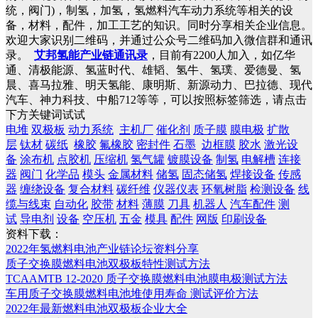
统，阀门)，制氢，加氢，氢燃料汽车动力系统等相关的设
备，材料，配件，加工工艺的知识。同时分享相关企业信息。
欢迎大家识别二维码，并通过公众号二维码加入微信群和通讯
录。
艾邦氢能产业链通讯录
，目前有2200人加入，如亿华
通、清极能源、氢蓝时代、雄韬、氢牛、氢璞、爱德曼、氢
晨、喜马拉雅、明天氢能、康明斯、新源动力、巴拉德、现代
汽车、神力科技、中船712等等，可以按照标签筛选，请点击
下方关键词试试
电堆
双极板
动力系统
主机厂
催化剂
质子膜
膜电极
扩散
层
钛材
碳纸
橡胶
氟橡胶
密封件
石墨
边框膜
胶水
激光设
备
涂布机
点胶机
压缩机
氢气罐
镀膜设备
制氢
电解槽
连接
器
阀门
化学品
模头
金属材料
储氢
固态储氢
焊接设备
传感
器
缠绕设备
复合材料
碳纤维
仪器仪表
环氧树脂
检测设备
线
缆与线束
自动化
胶带
材料
薄膜
刀具
机器人
汽车配件
测
试
导电剂
设备
空压机
五金
模具
配件
网版
印刷设备
资料下载：
2022年氢燃料电池产业链论坛资料分享
质子交换膜燃料电池双极板特性测试方法
TCAAMTB 12-2020 质子交换膜燃料电池膜电极测试方法
车用质子交换膜燃料电池堆使用寿命 测试评价方法
2022年最新燃料电池双极板企业大全