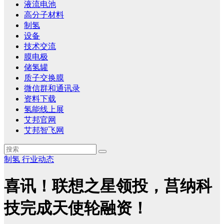
液流电池
高分子材料
制氢
设备
技术交流
膜电极
储氢罐
质子交换膜
微信群和通讯录
资料下载
氢能线上展
艾邦官网
艾邦智飞网
制氢
行业动态
喜讯！联想之星领投，莒纳科
技完成天使轮融资！