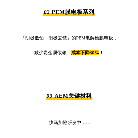
02
PEM膜电极系列
「阴极低铂，阳极去铱」
的PEM电解槽膜电极，
减少贵金属依赖，
成本下降30%
！
03
AEM关键材料
快马加鞭研发中……