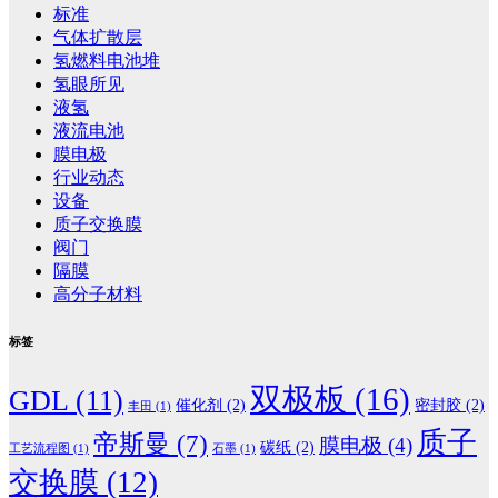
标准
气体扩散层
氢燃料电池堆
氢眼所见
液氢
液流电池
膜电极
行业动态
设备
质子交换膜
阀门
隔膜
高分子材料
标签
双极板
(16)
GDL
(11)
催化剂
(2)
密封胶
(2)
丰田
(1)
质子
帝斯曼
(7)
膜电极
(4)
碳纸
(2)
工艺流程图
(1)
石墨
(1)
交换膜
(12)