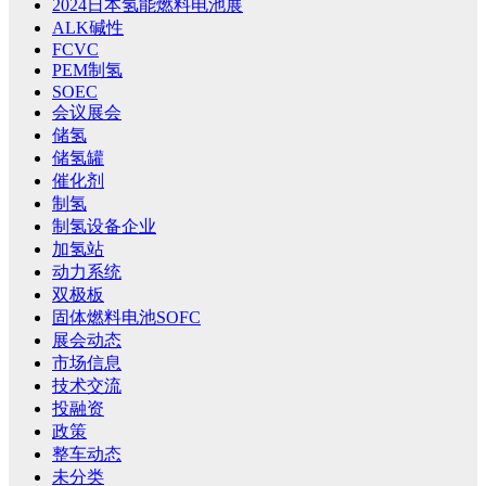
2024日本氢能燃料电池展
ALK碱性
FCVC
PEM制氢
SOEC
会议展会
储氢
储氢罐
催化剂
制氢
制氢设备企业
加氢站
动力系统
双极板
固体燃料电池SOFC
展会动态
市场信息
技术交流
投融资
政策
整车动态
未分类