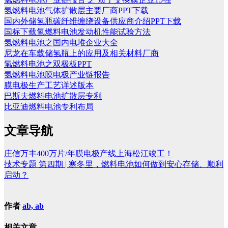
氢燃料电池气体扩散层主要厂商PPT下载
国内外储氢瓶碳纤维缠绕设备供应商介绍PPT下载
国标下载氢燃料电池发动机性能试验方法
氢燃料电池之国内电堆企业大全
尼龙在车载储氢瓶上的应用及相关材料厂商
氢燃料电池之双极板PPT
氢燃料电池膜电极产业链报告
膜电极生产工艺详述版本
巴斯夫燃料电池扩散层专利
比亚迪燃料电池专利布局
文章导航
庄信万丰400万片/年膜电极产线上海松江竣工！
技术专题 第四期 | 寒冬里，燃料电池如何做到安心存储、顺利
启动？
作者
ab, ab
相关文章