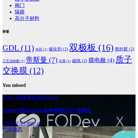
阀门
隔膜
高分子材料
标签
双极板
(16)
GDL
(11)
催化剂
(2)
密封胶
(2)
丰田
(1)
质子
帝斯曼
(7)
膜电极
(4)
碳纸
(2)
工艺流程图
(1)
石墨
(1)
交换膜
(12)
You missed
SOEC
固体燃料电池SOFC
EODev与Baudouin合作推动SOFC市场化
2026-07-23
808, ab
行业动态