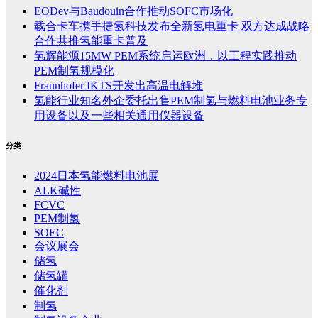
EODev与Baudouin合作推动SOFC市场化
载合卡车携手捷氢科技发布全新氢电重卡 双方达成战略
合作共推氢能重卡普及
氢辉能源15MW PEM系统启运欧洲，以工程实践推动
PEM制氢规模化
Fraunhofer IKTS开发出高温电解堆
氢能行业知名外企委托出售PEM制氢与燃料电池业务专
用设备以及一些相关通用仪器设备
分类
2024日本氢能燃料电池展
ALK碱性
FCVC
PEM制氢
SOEC
会议展会
储氢
储氢罐
催化剂
制氢