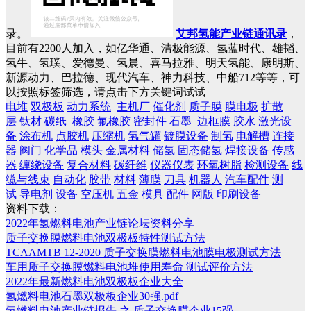
录。
艾邦氢能产业链通讯录
，
目前有2200人加入，如亿华通、清极能源、氢蓝时代、雄韬、
氢牛、氢璞、爱德曼、氢晨、喜马拉雅、明天氢能、康明斯、
新源动力、巴拉德、现代汽车、神力科技、中船712等等，可
以按照标签筛选，请点击下方关键词试试
电堆
双极板
动力系统
主机厂
催化剂
质子膜
膜电极
扩散
层
钛材
碳纸
橡胶
氟橡胶
密封件
石墨
边框膜
胶水
激光设
备
涂布机
点胶机
压缩机
氢气罐
镀膜设备
制氢
电解槽
连接
器
阀门
化学品
模头
金属材料
储氢
固态储氢
焊接设备
传感
器
缠绕设备
复合材料
碳纤维
仪器仪表
环氧树脂
检测设备
线
缆与线束
自动化
胶带
材料
薄膜
刀具
机器人
汽车配件
测
试
导电剂
设备
空压机
五金
模具
配件
网版
印刷设备
资料下载：
2022年氢燃料电池产业链论坛资料分享
质子交换膜燃料电池双极板特性测试方法
TCAAMTB 12-2020 质子交换膜燃料电池膜电极测试方法
车用质子交换膜燃料电池堆使用寿命 测试评价方法
2022年最新燃料电池双极板企业大全
氢燃料电池石墨双极板企业30强.pdf
氢燃料电池产业链报告 之 质子交换膜企业15强