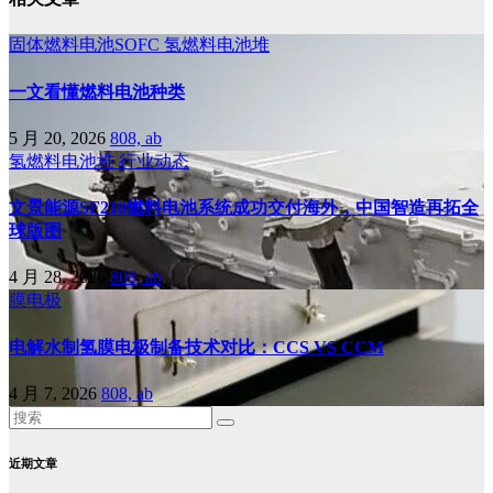
固体燃料电池SOFC
氢燃料电池堆
一文看懂燃料电池种类
5 月 20, 2026
808, ab
氢燃料电池堆
行业动态
文景能源SF210燃料电池系统成功交付海外，中国智造再拓全
球版图
4 月 28, 2026
808, ab
膜电极
电解水制氢膜电极制备技术对比：CCS VS CCM
4 月 7, 2026
808, ab
近期文章