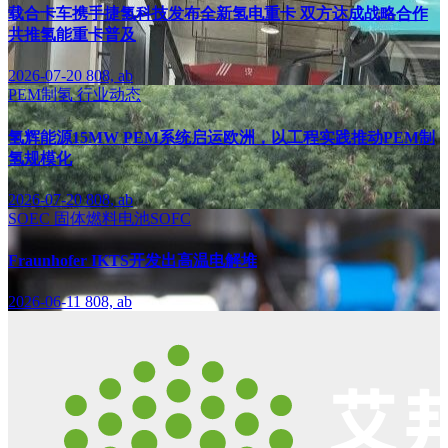
载合卡车携手捷氢科技发布全新氢电重卡 双方达成战略合作
共推氢能重卡普及
2026-07-20
808, ab
PEM制氢
行业动态
氢辉能源15MW PEM系统启运欧洲，以工程实践推动PEM制
氢规模化
2026-07-20
808, ab
SOEC
固体燃料电池SOFC
Fraunhofer IKTS开发出高温电解堆
2026-06-11
808, ab