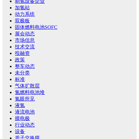
制氢设备企业
加氢站
动力系统
双极板
固体燃料电池SOFC
展会动态
市场信息
技术交流
投融资
政策
整车动态
未分类
标准
气体扩散层
氢燃料电池堆
氢眼所见
液氢
液流电池
膜电极
行业动态
设备
质子交换膜