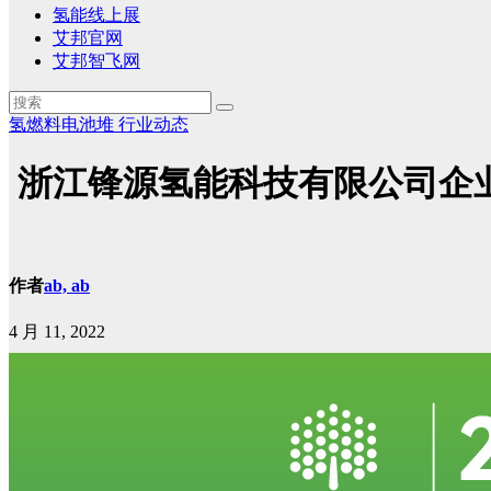
氢能线上展
艾邦官网
艾邦智飞网
氢燃料电池堆
行业动态
浙江锋源氢能科技有限公司企
作者
ab, ab
4 月 11, 2022