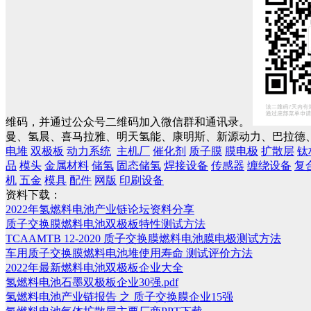
维码，并通过公众号二维码加入微信群和通讯录。
曼、氢晨、喜马拉雅、明天氢能、康明斯、新源动力、巴拉德、
电堆
双极板
动力系统
主机厂
催化剂
质子膜
膜电极
扩散层
钛
品
模头
金属材料
储氢
固态储氢
焊接设备
传感器
缠绕设备
复
机
五金
模具
配件
网版
印刷设备
资料下载：
2022年氢燃料电池产业链论坛资料分享
质子交换膜燃料电池双极板特性测试方法
TCAAMTB 12-2020 质子交换膜燃料电池膜电极测试方法
车用质子交换膜燃料电池堆使用寿命 测试评价方法
2022年最新燃料电池双极板企业大全
氢燃料电池石墨双极板企业30强.pdf
氢燃料电池产业链报告 之 质子交换膜企业15强