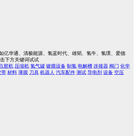
入，如亿华通、清极能源、氢蓝时代、雄韬、氢牛、氢璞、爱德
点击下方关键词试试
点胶机
压缩机
氢气罐
镀膜设备
制氢
电解槽
连接器
阀门
化学
胶带
材料
薄膜
刀具
机器人
汽车配件
测试
导电剂
设备
空压