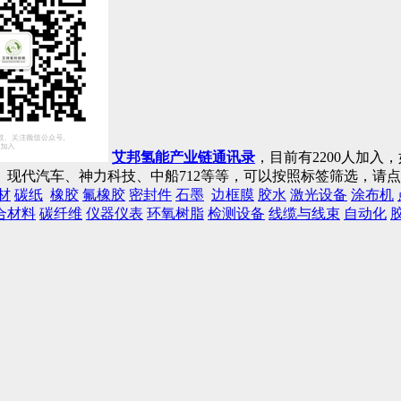
艾邦氢能产业链通讯录
，目前有2200人加
现代汽车、神力科技、中船712等等，可以按照标签筛选，请
材
碳纸
橡胶
氟橡胶
密封件
石墨
边框膜
胶水
激光设备
涂布机
合材料
碳纤维
仪器仪表
环氧树脂
检测设备
线缆与线束
自动化