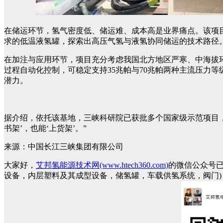
在储运环节，氢气密度低、储运难、成本高是业界痛点。该项
求的低温液氢罐，探索出高压气氢与液氢协同储运的技术路径
在加注与应用环节，项目充分考虑我国北方地区严寒、中海拔环
过程自动化控制，可稳定支持35兆帕与70兆帕两种主流压力等
潜力。
据介绍，依托该基地，三峡科研院已获批多个国家级示范项目，
书架’，也能‘上货架’。”
来源：中国长江三峡集团有限公司
大家好，
艾邦氢能源技术网(www.htech360.com)
的微信公众号
设备，内层塑料及其成型设备，储氢罐，车载供氢系统，阀门