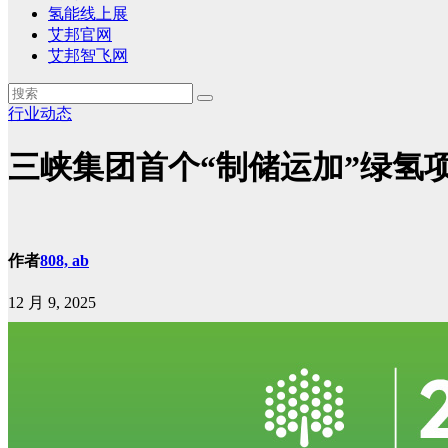
氢能线上展
艾邦官网
艾邦智飞网
行业动态
三峡集团首个“制储运加”绿氢
作者
808, ab
12 月 9, 2025