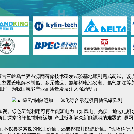
蒙古三峡乌兰察布源网荷储技术研发试验基地顺利完成调试。该项
完整覆盖电解水制氢、多元储运、氢燃料电池发电、氢气加注等关
田”，为我国氢能产业高质量发展注入强劲动力。
▲ 绿氢“制储运加”一体化综合示范项目储氢罐阵列
重视。绿色氢能利用可再生能源电力（如风电、光伏）通过电解
目探索将绿氢“制储运加”产业链和解决新能源消纳难题的“源网
们不仅要探索氢的化工价值，还要挖掘其能源价值。”现场科研人员