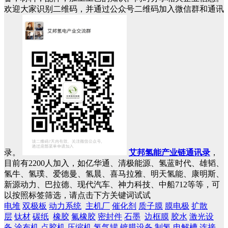
欢迎大家识别二维码，并通过公众号二维码加入微信群和通讯
录。
艾邦氢能产业链通讯录
，
目前有2200人加入，如亿华通、清极能源、氢蓝时代、雄韬、
氢牛、氢璞、爱德曼、氢晨、喜马拉雅、明天氢能、康明斯、
新源动力、巴拉德、现代汽车、神力科技、中船712等等，可
以按照标签筛选，请点击下方关键词试试
电堆
双极板
动力系统
主机厂
催化剂
质子膜
膜电极
扩散
层
钛材
碳纸
橡胶
氟橡胶
密封件
石墨
边框膜
胶水
激光设
备
涂布机
点胶机
压缩机
氢气罐
镀膜设备
制氢
电解槽
连接