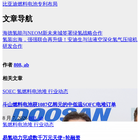
比亚迪燃料电池专利布局
文章导航
海德氢能与NEOM新未来城签署绿氢战略合作
氢装出海，强强联合再升级！安迪生与法液空深化氢气压缩机
研发合作
作者
808, ab
相关文章
SOEC
氢燃料电池堆
行业动态
斗山燃料电池获1087亿韩元的中低温SOFC电堆订单
8 月 7, 2026
808, ab
氢燃料电池堆
行业动态
易氢动力完成数千万元天使+轮融资