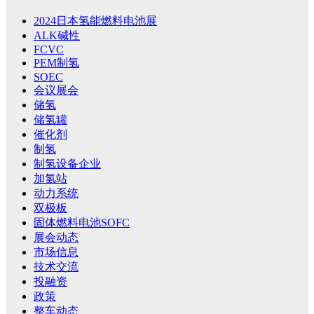
2024日本氢能燃料电池展
ALK碱性
FCVC
PEM制氢
SOEC
会议展会
储氢
储氢罐
催化剂
制氢
制氢设备企业
加氢站
动力系统
双极板
固体燃料电池SOFC
展会动态
市场信息
技术交流
投融资
政策
整车动态