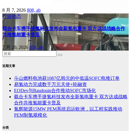
8 月 7, 2026
808, ab
行业动态
载合卡车携手捷氢科技发布全新氢电重卡 双方达成战略合作
共推氢能重卡普及
7 月 20, 2026
808, ab
近期文章
斗山燃料电池获1087亿韩元的中低温SOFC电堆订单
易氢动力完成数千万元天使+轮融资
EODev与Baudouin合作推动SOFC市场化
载合卡车携手捷氢科技发布全新氢电重卡 双方达成战略
合作共推氢能重卡普及
氢辉能源15MW PEM系统启运欧洲，以工程实践推动
PEM制氢规模化
分类