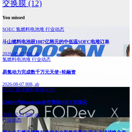
交换膜
(12)
You missed
SOEC
氢燃料电池堆
行业动态
斗山燃料电池获1087亿韩元的中低温SOFC电堆订单
2026-08-07
808, ab
氢燃料电池堆
行业动态
易氢动力完成数千万元天使+轮融资
2026-08-07
808, ab
SOEC
固体燃料电池SOFC
EODev与Baudouin合作推动SOFC市场化
2026-07-23
808, ab
行业动态