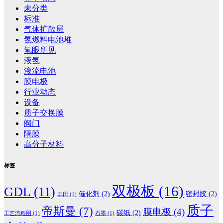
未分类
标准
气体扩散层
氢燃料电池堆
氢眼所见
液氢
液流电池
膜电极
行业动态
设备
质子交换膜
阀门
隔膜
高分子材料
标签
双极板
(16)
GDL
(11)
催化剂
(2)
密封胶
(2)
丰田
(1)
质子
帝斯曼
(7)
膜电极
(4)
碳纸
(2)
工艺流程图
(1)
石墨
(1)