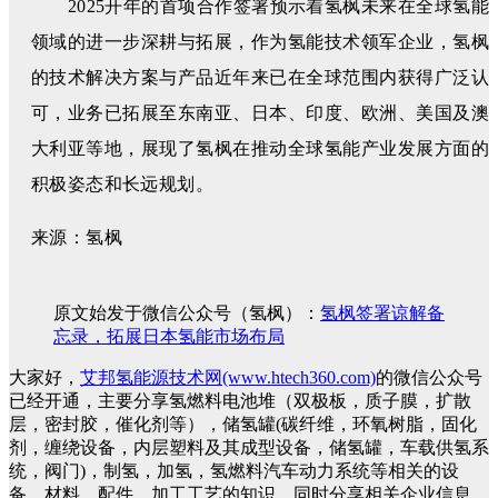
2025开年的首项合作签署预示着氢枫未来在全球氢能
领域的进一步深耕与拓展，作为氢能技术领军企业，氢枫
的技术解决方案与产品近年来已在全球范围内获得广泛认
可，业务已拓展至东南亚、日本、印度、欧洲、美国及澳
大利亚等地，展现了氢枫在推动全球氢能产业发展方面的
积极姿态和长远规划。
来源：氢枫
原文始发于微信公众号（氢枫）：
氢枫签署谅解备
忘录，拓展日本氢能市场布局
大家好，
艾邦氢能源技术网(www.htech360.com)
的微信公众号
已经开通，主要分享氢燃料电池堆（双极板，质子膜，扩散
层，密封胶，催化剂等），储氢罐(碳纤维，环氧树脂，固化
剂，缠绕设备，内层塑料及其成型设备，储氢罐，车载供氢系
统，阀门)，制氢，加氢，氢燃料汽车动力系统等相关的设
备，材料，配件，加工工艺的知识。同时分享相关企业信息。