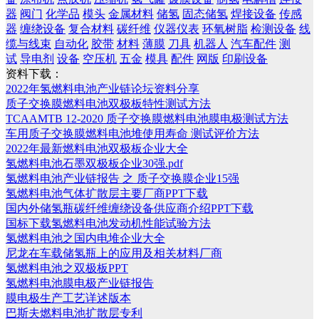
器
阀门
化学品
模头
金属材料
储氢
固态储氢
焊接设备
传感
器
缠绕设备
复合材料
碳纤维
仪器仪表
环氧树脂
检测设备
线
缆与线束
自动化
胶带
材料
薄膜
刀具
机器人
汽车配件
测
试
导电剂
设备
空压机
五金
模具
配件
网版
印刷设备
资料下载：
2022年氢燃料电池产业链论坛资料分享
质子交换膜燃料电池双极板特性测试方法
TCAAMTB 12-2020 质子交换膜燃料电池膜电极测试方法
车用质子交换膜燃料电池堆使用寿命 测试评价方法
2022年最新燃料电池双极板企业大全
氢燃料电池石墨双极板企业30强.pdf
氢燃料电池产业链报告 之 质子交换膜企业15强
氢燃料电池气体扩散层主要厂商PPT下载
国内外储氢瓶碳纤维缠绕设备供应商介绍PPT下载
国标下载氢燃料电池发动机性能试验方法
氢燃料电池之国内电堆企业大全
尼龙在车载储氢瓶上的应用及相关材料厂商
氢燃料电池之双极板PPT
氢燃料电池膜电极产业链报告
膜电极生产工艺详述版本
巴斯夫燃料电池扩散层专利