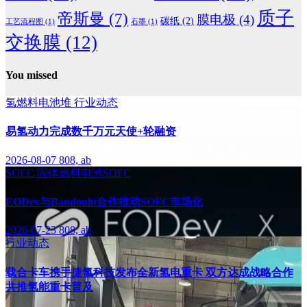
质子
帝斯曼
(7)
膜电极
(4)
碳纸
(2)
工艺流程图
(1)
石墨
(1)
交换膜
(12)
You missed
氢燃料电池堆
行业动态
易氢动力完成数千万元天使+轮融资
2026-08-07
808, ab
SOEC
固体燃料电池SOFC
EODev与Baudouin合作推动SOFC市场化
2026-07-23
808, ab
行业动态
载合卡车携手捷氢科技发布全新氢电重卡 双方达成战略合作
共推氢能重卡普及