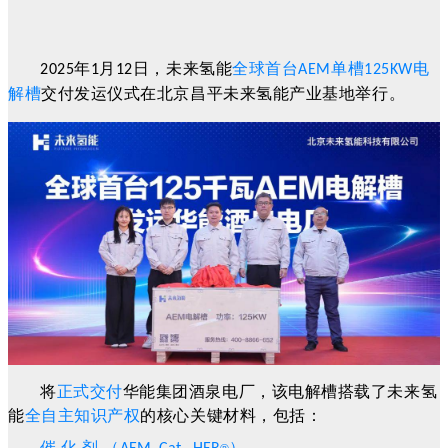
年
月
日，未来氢能
全球首台
单槽
电
2025
1
12
AEM
125KW
解槽
交付发运仪式在北京昌平未来氢能产业基地举行。
将
正式交付
华能集团酒泉电厂，该电解槽搭载了未来氢
能
全自主知识产权
的核心关键材料，包括：
催 化 剂 （
）