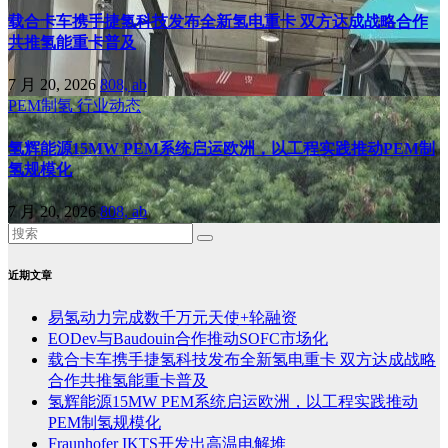
载合卡车携手捷氢科技发布全新氢电重卡 双方达成战略合作
共推氢能重卡普及
7 月 20, 2026
808, ab
PEM制氢
行业动态
氢辉能源15MW PEM系统启运欧洲，以工程实践推动PEM制
氢规模化
7 月 20, 2026
808, ab
近期文章
易氢动力完成数千万元天使+轮融资
EODev与Baudouin合作推动SOFC市场化
载合卡车携手捷氢科技发布全新氢电重卡 双方达成战略
合作共推氢能重卡普及
氢辉能源15MW PEM系统启运欧洲，以工程实践推动
PEM制氢规模化
Fraunhofer IKTS开发出高温电解堆