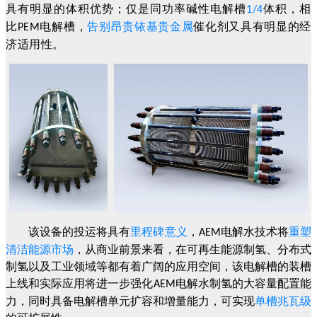
具有明显的体积优势；仅是同功率碱性电解槽
体积，相
1/4
比
电解槽，
告别昂贵铱基贵金属
催化剂又具有明显的经
PEM
济适用性。
该设备的投运将具有
里程碑意义
，
电解水技术将
重塑
AEM
清洁能源市场
，从商业前景来看，在可再生能源制氢、分布式
制氢以及工业领域等都有着广阔的应用空间，该电解槽的装槽
上线和实际应用将进一步强化
电解水制氢的大容量配置能
AEM
力，同时具备电解槽单元扩容和增量能力，可实现
单槽兆瓦级