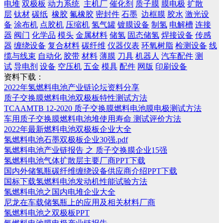
电堆
双极板
动力系统
主机厂
催化剂
质子膜
膜电极
扩散
层
钛材
碳纸
橡胶
氟橡胶
密封件
石墨
边框膜
胶水
激光设
备
涂布机
点胶机
压缩机
氢气罐
镀膜设备
制氢
电解槽
连接
器
阀门
化学品
模头
金属材料
储氢
固态储氢
焊接设备
传感
器
缠绕设备
复合材料
碳纤维
仪器仪表
环氧树脂
检测设备
线
缆与线束
自动化
胶带
材料
薄膜
刀具
机器人
汽车配件
测
试
导电剂
设备
空压机
五金
模具
配件
网版
印刷设备
资料下载：
2022年氢燃料电池产业链论坛资料分享
质子交换膜燃料电池双极板特性测试方法
TCAAMTB 12-2020 质子交换膜燃料电池膜电极测试方法
车用质子交换膜燃料电池堆使用寿命 测试评价方法
2022年最新燃料电池双极板企业大全
氢燃料电池石墨双极板企业30强.pdf
氢燃料电池产业链报告 之 质子交换膜企业15强
氢燃料电池气体扩散层主要厂商PPT下载
国内外储氢瓶碳纤维缠绕设备供应商介绍PPT下载
国标下载氢燃料电池发动机性能试验方法
氢燃料电池之国内电堆企业大全
尼龙在车载储氢瓶上的应用及相关材料厂商
氢燃料电池之双极板PPT