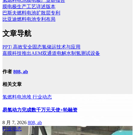
氢燃料电池膜电极产业链报告
膜电极生产工艺详述版本
巴斯夫燃料电池扩散层专利
比亚迪燃料电池专利布局
文章导航
PPT| 高效安全固态氢储运技术与应用
嘉膜科技推出AEM双通道电解水制氢测试设备
作者
808, ab
相关文章
氢燃料电池堆
行业动态
易氢动力完成数千万元天使+轮融资
8 月 7, 2026
808, ab
行业动态