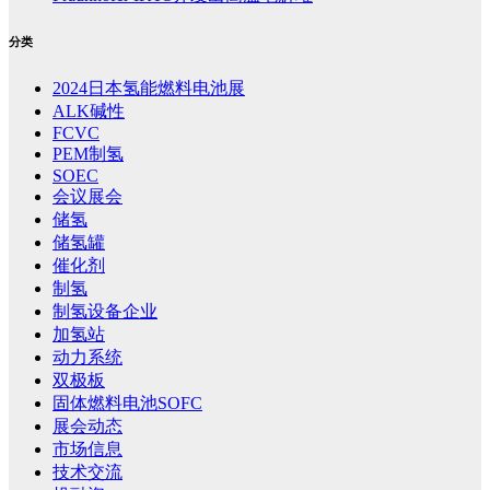
分类
2024日本氢能燃料电池展
ALK碱性
FCVC
PEM制氢
SOEC
会议展会
储氢
储氢罐
催化剂
制氢
制氢设备企业
加氢站
动力系统
双极板
固体燃料电池SOFC
展会动态
市场信息
技术交流