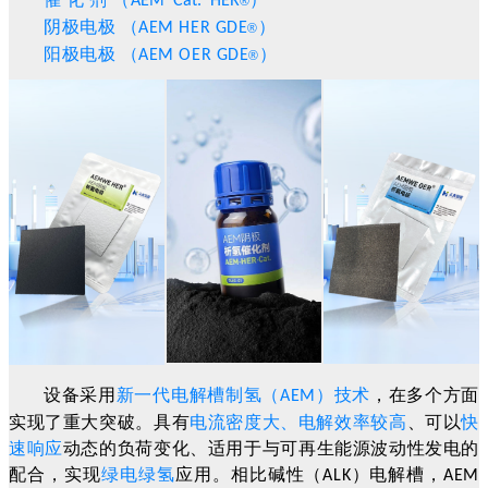
AEM Cat. HER
®
阴极电极 （
）
AEM HER GDE
®
阳极电极 （
）
AEM OER GDE
®
设备采用
新一代电解槽制氢（
）技术
，在多个方面
AEM
实现了重大突破。
具有
电流密度大、电解效率较高
、可以
快
速响应
动态的负荷变化、适用于与可再生能源波动性发电的
配合，实现
绿电绿氢
应用。相比碱性（
）电解槽，
ALK
AEM