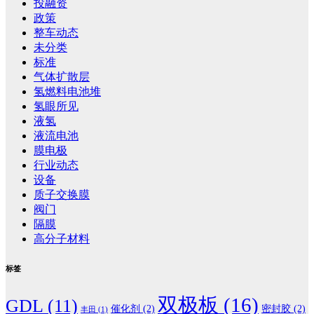
投融资
政策
整车动态
未分类
标准
气体扩散层
氢燃料电池堆
氢眼所见
液氢
液流电池
膜电极
行业动态
设备
质子交换膜
阀门
隔膜
高分子材料
标签
双极板
(16)
GDL
(11)
催化剂
(2)
密封胶
(2)
丰田
(1)