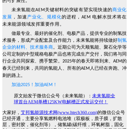
的可扩展性。
未来氢能在
关键材料的突破有望实现快速的
商业化
AEM
发展
，加速
产业化、规模化
的进程，
电解水技术将在
AEM
未来能源领域发挥重要作用。
做最专业、最好的
催化剂、电极产品
，提供专业的
制氢技
术服务
，形成
产业配套及合作能力
，未来氢能将持续做好
制氢
企业的材料、技术服务商
。近期公司为
天顺氢能、聚石化学
等
公司定制的中型规格电极产品也将
完成生产交付
，我们将与同
行企业共同探索、携手繁荣。
年的春天即将到来、
的
2025
AEM
春天已经到来，共同的氢能人、所有的
人已经在奔跑、冲
AEM
刺的路上。
加油
！加油
！
2025
AEM
原文始发于微信公众号（未来氢能）：
未来氢能全
球首台AEM单槽125KW电解槽正式发运交付！
大家好，
艾邦氢能源技术网(www.htech360.com)
的微信公众号
已经开通，主要分享氢燃料电池堆（双极板，质子膜，扩散
层，密封胶，催化剂等），储氢罐(碳纤维，环氧树脂，固化