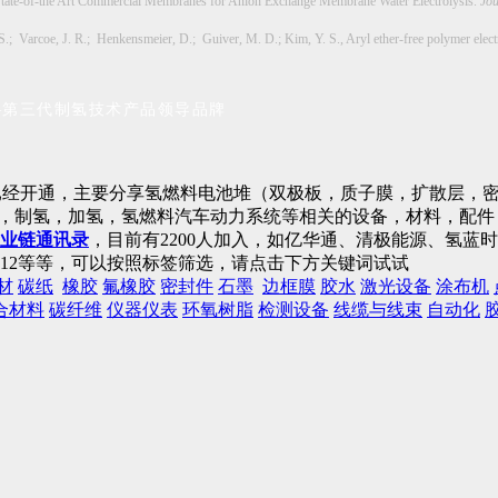
 State-of-the Art Commercial Membranes for Anion Exchange Membrane Water Electrolysis.
Jou
.; Varcoe, J. R.; Henkensmeier, D.; Guiver, M. D.; Kim, Y. S., Aryl ether-free polymer electr
—第三代制氢技术产品领导品牌
已经开通，主要分享氢燃料电池堆（双极板，质子膜，扩散层，密
)，制氢，加氢，氢燃料汽车动力系统等相关的设备，材料，配
业链通讯录
，目前有2200人加入，如亿华通、清极能源、氢
12等等，可以按照标签筛选，请点击下方关键词试试
材
碳纸
橡胶
氟橡胶
密封件
石墨
边框膜
胶水
激光设备
涂布机
合材料
碳纤维
仪器仪表
环氧树脂
检测设备
线缆与线束
自动化