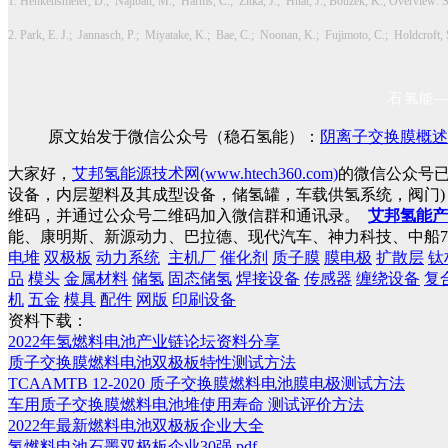
1. Henkensmeier, D.; Najibah, M.; Harms, C.; Žitka, J.; Hnát, J.; Bouzek, K., Overview:
2. Park, E. J.; Jannasch, P.; Miyatake, K.; Bae, C.; Noonan, K.; Fujimoto, C.; Holdcroft, S
石氢能
原文始发于微信公众号（稳石氢能）：
阴离子交换膜概述
大家好，
艾邦氢能源技术网(www.htech360.com)
的微信公众号
设备，内层塑料及其成型设备，储氢罐，车载供氢系统，阀门
维码，并通过公众号二维码加入微信群和通讯录。
艾邦氢能产
能、康明斯、新源动力、巴拉德、现代汽车、神力科技、中船7
电堆
双极板
动力系统
主机厂
催化剂
质子膜
膜电极
扩散层
钛
品
模头
金属材料
储氢
固态储氢
焊接设备
传感器
缠绕设备
复
机
五金
模具
配件
网版
印刷设备
资料下载：
2022年氢燃料电池产业链论坛资料分享
质子交换膜燃料电池双极板特性测试方法
TCAAMTB 12-2020 质子交换膜燃料电池膜电极测试方法
车用质子交换膜燃料电池堆使用寿命 测试评价方法
2022年最新燃料电池双极板企业大全
氢燃料电池石墨双极板企业30强.pdf