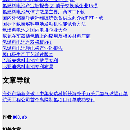
氢燃料电池产业链报告 之 质子交换膜企业15强
氢燃料电池气体扩散层主要厂商PPT下载
国内外储氢瓶碳纤维缠绕设备供应商介绍PPT下载
国标下载氢燃料电池发动机性能试验方法
氢燃料电池之国内电堆企业大全
尼龙在车载储氢瓶上的应用及相关材料厂商
氢燃料电池之双极板PPT
氢燃料电池膜电极产业链报告
膜电极生产工艺详述版本
巴斯夫燃料电池扩散层专利
比亚迪燃料电池专利布局
文章导航
海外市场新突破！中集安瑞科斩获海外千万美元氢气球罐订单
航天工程公司首个离网制氢项目订单成功交付
作者
808, ab
相关文章