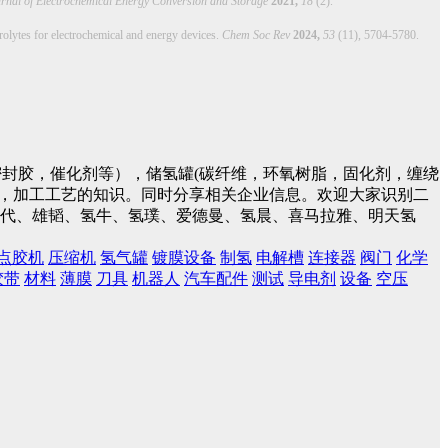
rnal of Electrochemical Energy Conversion and Storage
2021,
18
(2).
olytes for electrochemical and energy devices.
Chem Soc Rev
2024,
53
(11), 5704-5780.
封胶，催化剂等），储氢罐(碳纤维，环氧树脂，固化剂，缠绕
件，加工工艺的知识。同时分享相关企业信息。欢迎大家识别二
蓝时代、雄韬、氢牛、氢璞、爱德曼、氢晨、喜马拉雅、明天氢
点胶机
压缩机
氢气罐
镀膜设备
制氢
电解槽
连接器
阀门
化学
胶带
材料
薄膜
刀具
机器人
汽车配件
测试
导电剂
设备
空压