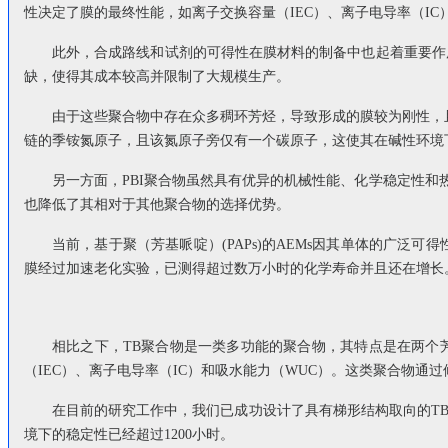
性决定了膜的最终性能，如离子交换容量（IEC）、离子电导率（IC
此外，合成路线和试剂的可得性在膜材料的制备中也起着重要作用
缺，使得其成本较高并限制了大规模生产。
由于这些聚合物中存在众多稠环芳烃，导致形成的膜较为刚性，
链的季铵氮原子，且该氮原子旁仅有一个碳原子，这使其在碱性环境
另一方面，PBI聚合物虽然具有优异的机械性能、化学稳定性和
也降低了其相对于其他聚合物的选择优势。
当前，基于聚（芳基哌啶）(PAPs)的AEMs因其单体的广
膜经过加速老化实验，已测得超过数万小时的化学寿命并且还在增长
相比之下，TB聚合物是一类多功能的聚合物，其特点是在两个
（IEC）、离子电导率（IC）和吸水能力（WUC）。这类聚合物通
在目前的研究工作中，我们已成功设计了具有梯形结构取向的TB聚合物，
境下的稳定性已经超过1200小时。