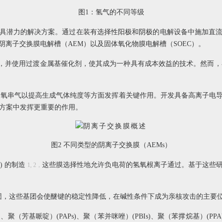
图1：氢气的不同等级
具潜力的解决方案。通过在装有选择性阳极和阴极的电解设备中施加直
阴离子交换膜电解槽（AEM）以及固体氧化物膜电解槽（SOEC）。
极板，并使用过渡金属基催化剂，使其成为一种具有成本效益的技术。然而
氢氧串气以提高生成气体纯度等方面发挥着关键作用。开发具备高离子电
决方案中发挥更重要的作用。
图2 不同类型的阴离子交换膜（AEMs）
) 的制造
这些膜选择性地允许负电荷的氢氧根离子通过。基于这些研究，A
1, 2，
团，这些基团会使醚键的稳定性降低，在碱性条件下成为亲核攻击的主要
哌啶）(PAPs)、聚（苯并咪唑）(PBIs)、聚（苯撑烷基）(PPA)以及T