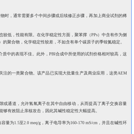
共聚物时，通常需要多个中间步骤或后续修正步骤，再加上商业试剂的稀
较低，性能有限。在化学稳定性方面，聚苯撑（PPs）中含有作为侧
子）的聚合物，化学稳定性较差，不如含有单个碳原子的季铵氮稳定。
介质中的表现不佳。此外，PBI合成中所使用的试剂价格相对较高，这
受关注的一类聚合物。该产品已实现大批量生产及
商业
应用，这类AEM
空隙或通道，允许氢氧离子在其中自由移动，从而提高了离子交换容量
子，能够有效阻止亲核攻击，因此其碱性稳定性大幅
提高
。
2.0 meq/g，离子电导率为160-170 mS/cm，并且在碱性环