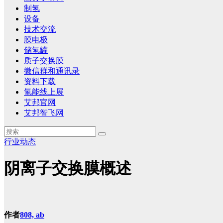
制氢
设备
技术交流
膜电极
储氢罐
质子交换膜
微信群和通讯录
资料下载
氢能线上展
艾邦官网
艾邦智飞网
行业动态
阴离子交换膜概述
作者
808, ab