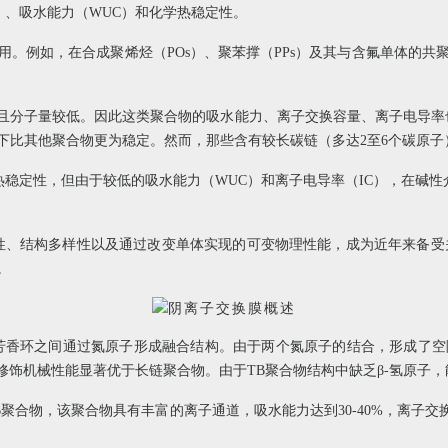
）、吸水能力（WUC）和化学热稳定性。
。例如，在合成聚烯烃（POs）、聚苯撑（PPs）及其与含氟单体的
且分子量较低。因此这类聚合物的吸水能力、离子交换容量、离子电导率也
下比其他聚合物更为稳定。然而，那些含有较长碳链（多达2至6个碳原
热稳定性，但由于较低的吸水能力（WUC）和离子电导率（IC），在碱性
泛可得性、结构多样性以及通过改变单体实现的可变物理性能，成为近年来备
。
芳香环之间通过氮原子形成融合结构。由于两个氮原子的结合，形成了
过修饰机械性能显著优于长链聚合物。由于TB聚合物结构中缺乏β-氢原
该聚合物具有丰富的离子通道，吸水能力达到30-40%，离子交换容量为1.5至