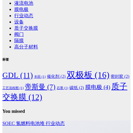
液流电池
膜电极
行业动态
设备
质子交换膜
阀门
隔膜
高分子材料
标签
双极板
(16)
GDL
(11)
催化剂
(2)
密封胶
(2)
丰田
(1)
质子
帝斯曼
(7)
膜电极
(4)
碳纸
(2)
工艺流程图
(1)
石墨
(1)
交换膜
(12)
You missed
SOEC
氢燃料电池堆
行业动态