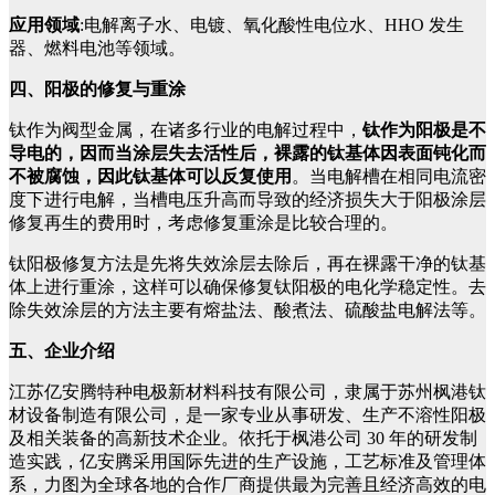
应用领域
:电解离子水、电镀、氧化酸性电位水、HHO 发生
器、燃料电池等领域。
四、阳极的修复与重涂
钛作为阀型金属，在诸多行业的电解过程中，
钛作为阳极是不
导电的，因而当涂层失去活性后，裸露的钛基体因表面钝化而
不被腐蚀，因此钛基体可以反复使用
。当电解槽在相同电流密
度下进行电解，当槽电压升高而导致的经济损失大于阳极涂层
修复再生的费用时，考虑修复重涂是比较合理的。
钛阳极修复方法是先将失效涂层去除后，再在裸露干净的钛基
体上进行重涂，这样可以确保修复钛阳极的电化学稳定性。去
除失效涂层的方法主要有熔盐法、酸煮法、硫酸盐电解法等。
五、企业介绍
江苏亿安腾特种电极新材料科技有限公司，隶属于苏州枫港钛
材设备制造有限公司，是一家专业从事研发、生产不溶性阳极
及相关装备的高新技术企业。依托于枫港公司 30 年的研发制
造实践，亿安腾采用国际先进的生产设施，工艺标准及管理体
系，力图为全球各地的合作厂商提供最为完善且经济高效的电