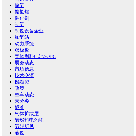
储氢
储氢罐
催化剂
制氢
制氢设备企业
加氢站
动力系统
双极板
固体燃料电池SOFC
展会动态
市场信息
技术交流
投融资
政策
整车动态
未分类
标准
气体扩散层
氢燃料电池堆
氢眼所见
液氢