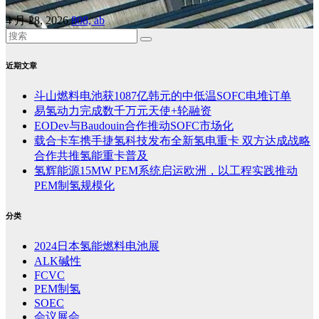
4 月 28, 2026
808, ab
近期文章
斗山燃料电池获1087亿韩元的中低温SOFC电堆订单
易氢动力完成数千万元天使+轮融资
EODev与Baudouin合作推动SOFC市场化
载合卡车携手捷氢科技发布全新氢电重卡 双方达成战略
合作共推氢能重卡普及
氢辉能源15MW PEM系统启运欧洲，以工程实践推动
PEM制氢规模化
分类
2024日本氢能燃料电池展
ALK碱性
FCVC
PEM制氢
SOEC
会议展会