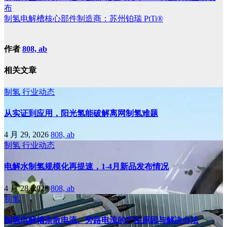
布
制氢电解槽核心部件制造商：苏州铂瑞 PtTi®
作者
808, ab
相关文章
制氢
行业动态
从实证到应用，阳光氢能破解离网制氢难题
4 月 29, 2026
808, ab
制氢
行业动态
电解水制氢规模化再提速，1-4月新品发布情况
4 月 28, 2026
808, ab
制氢
制氢电解槽杂散电流、旁路电流的产生原因与解决办法