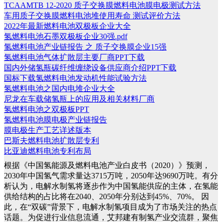
TCAAMTB 12-2020 质子交换膜燃料电池膜电极测试方法
车用质子交换膜燃料电池堆使用寿命 测试评价方法
2022年最新燃料电池双极板企业大全
氢燃料电池石墨双极板企业30强.pdf
氢燃料电池产业链报告 之 质子交换膜企业15强
氢燃料电池气体扩散层主要厂商PPT下载
国内外储氢瓶碳纤维缠绕设备供应商介绍PPT下载
国标下载氢燃料电池发动机性能试验方法
氢燃料电池之国内电堆企业大全
尼龙在车载储氢瓶上的应用及相关材料厂商
氢燃料电池之双极板PPT
氢燃料电池膜电极产业链报告
膜电极生产工艺详述版本
巴斯夫燃料电池扩散层专利
比亚迪燃料电池专利布局
根据《中国氢能源及燃料电池产业白皮书（2020）》预测，
2030年中国氢气需求量达3715万吨，2050年达9690万吨。有分
析认为，电解水制氢将逐步作为中国氢能供应的主体，在氢能
供给结构的占比将在2040、2050年分别达到45%、70%。
因
此，在“双碳”背景下，电解水制氢项目成为了市场关注的热点
话题。为促进行业信息流通，艾邦建有制氢产业交流群，聚焦