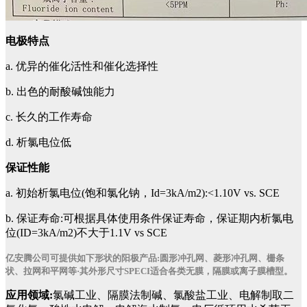
电极特点
a. 优异的催化活性和催化选择性
b. 出色的耐酸碱蚀能力
c. 长久的工作寿命
d. 析氯电位低
保证性能
a. 初始析氯电位(饱和氯化钠，Id=3kA/m2):<1.10V vs. SCE
b. 保证寿命:可根据具体使用条件保证寿命，保证期内析氯电
位(ID=3kA/m2)不大于1.1V vs SCE
亿安腾公司可提供如下形状的阳极产品:圆形冲孔网、菱形冲孔网、栅条
状、拉网和平网等·其外形尺寸SPECI适合各类无膜，隔膜或离子膜槽型。
应用领域:
氯碱工业、隔膜法制碱、氯酸盐工业、电解制取二