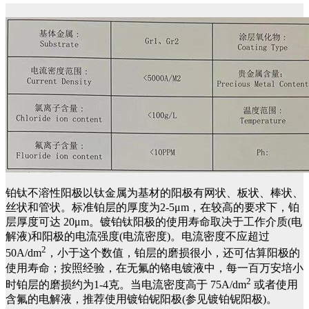
铂钛不溶性阳极以钛金属为基材的阳极有网状、板状、棒状、
丝状和管状。标准铂层的厚度为2-5μm，在较高的要求下，铂
层厚度可达 20μm。镀铂钛阳极的使用寿命取决于工作介质(电
解液)和阳极的电流强度(电流密度)。电流密度不应超过
2
50A/dm
，小于这个数值，铂层的磨损很小，还可估算阳极的
使用寿命；按照经验，在无氟的铬电镀液中，每一百万安培小
2
时铂层的磨损约为1-4克。当电流密度高于 75A/dm
或者使用
含氟的电解液，推荐使用镀铂铌阳极(参见镀铂铌阳极)。