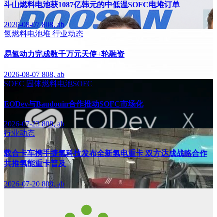
斗山燃料电池获1087亿韩元的中低温SOFC电堆订单
2026-08-07
808, ab
氢燃料电池堆
行业动态
易氢动力完成数千万元天使+轮融资
2026-08-07
808, ab
SOEC
固体燃料电池SOFC
EODev与Baudouin合作推动SOFC市场化
2026-07-23
808, ab
行业动态
载合卡车携手捷氢科技发布全新氢电重卡 双方达成战略合作
共推氢能重卡普及
2026-07-20
808, ab