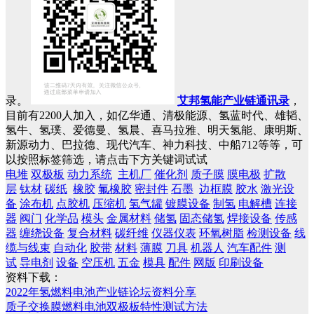
录。
艾邦氢能产业链通讯录
，
目前有2200人加入，如亿华通、清极能源、氢蓝时代、雄韬、
氢牛、氢璞、爱德曼、氢晨、喜马拉雅、明天氢能、康明斯、
新源动力、巴拉德、现代汽车、神力科技、中船712等等，可
以按照标签筛选，请点击下方关键词试试
电堆
双极板
动力系统
主机厂
催化剂
质子膜
膜电极
扩散
层
钛材
碳纸
橡胶
氟橡胶
密封件
石墨
边框膜
胶水
激光设
备
涂布机
点胶机
压缩机
氢气罐
镀膜设备
制氢
电解槽
连接
器
阀门
化学品
模头
金属材料
储氢
固态储氢
焊接设备
传感
器
缠绕设备
复合材料
碳纤维
仪器仪表
环氧树脂
检测设备
线
缆与线束
自动化
胶带
材料
薄膜
刀具
机器人
汽车配件
测
试
导电剂
设备
空压机
五金
模具
配件
网版
印刷设备
资料下载：
2022年氢燃料电池产业链论坛资料分享
质子交换膜燃料电池双极板特性测试方法