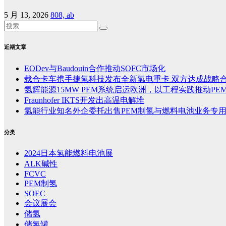
5 月 13, 2026
808, ab
近期文章
EODev与Baudouin合作推动SOFC市场化
载合卡车携手捷氢科技发布全新氢电重卡 双方达成战略
氢辉能源15MW PEM系统启运欧洲，以工程实践推动PE
Fraunhofer IKTS开发出高温电解堆
氢能行业知名外企委托出售PEM制氢与燃料电池业务专
分类
2024日本氢能燃料电池展
ALK碱性
FCVC
PEM制氢
SOEC
会议展会
储氢
储氢罐