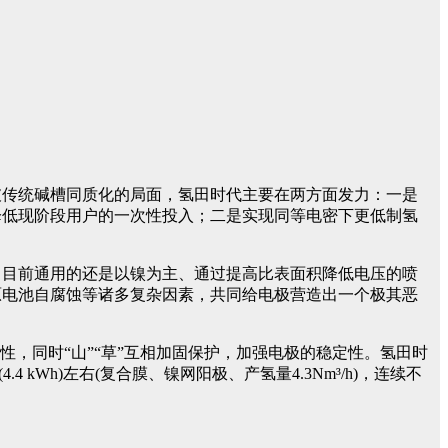
破传统碱槽同质化的局面，氢田时代主要在两方面发力：一是
降低现阶段用户的一次性投入；二是实现同等电密下更低制氢
，目前通用的还是以镍为主、通过提高比表面积降低电压的喷
原电池自腐蚀等诸多复杂因素，共同给电极营造出一个极其恶
，同时“山”“草”互相加固保护，加强电极的稳定性。氢田时
 kWh)左右(复合膜、镍网阳极、产氢量4.3Nm³/h)，连续不