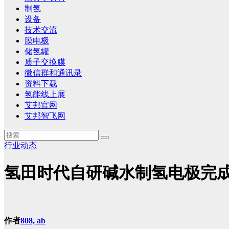
制氢
设备
技术交流
膜电极
储氢罐
质子交换膜
微信群和通讯录
资料下载
氢能线上展
艾邦官网
艾邦智飞网
行业动态
氢田时代自研碱水制氢电极完
作者
808, ab