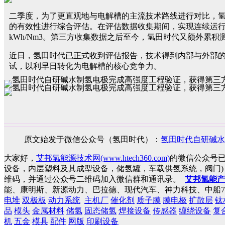
二季度，为了更直观地与电解槽的主流技术路线进行对比，氢
的有效性进行综合评估。在评估数据收集期间，实现连续运行超200小时无性能衰退
kWh/Nm3。第三方收集数据之后至今，氢田时代又额外累积
近日，氢田时代已正式收到评估报告，技术得到内部与外部
试，以利早日转化为电解槽的核心竞争力。
原文始发于微信公众号（氢田时代）：
氢田时代自研碱水
大家好，
艾邦氢能源技术网(www.htech360.com)
的微信公众号
设备，内层塑料及其成型设备，储氢罐，车载供氢系统，阀门
维码，并通过公众号二维码加入微信群和通讯录。
艾邦氢能产
能、康明斯、新源动力、巴拉德、现代汽车、神力科技、中船7
电堆
双极板
动力系统
主机厂
催化剂
质子膜
膜电极
扩散层
钛
品
模头
金属材料
储氢
固态储氢
焊接设备
传感器
缠绕设备
复
机
五金
模具
配件
网版
印刷设备