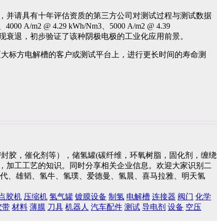
，并请具有十年评估资质的第三方公司对测试过程与测试数据
 @ 4.29 kWh/Nm3、5000 A/m2 @ 4.39
未出现衰退，初步验证了该种阴极电极的工业化应用前景。
更大标方电解槽的客户或测试平台上，进行更长时间的寿命测
封胶，催化剂等），储氢罐(碳纤维，环氧树脂，固化剂，缠绕
件，加工工艺的知识。同时分享相关企业信息。欢迎大家识别二
蓝时代、雄韬、氢牛、氢璞、爱德曼、氢晨、喜马拉雅、明天氢
点胶机
压缩机
氢气罐
镀膜设备
制氢
电解槽
连接器
阀门
化学
胶带
材料
薄膜
刀具
机器人
汽车配件
测试
导电剂
设备
空压