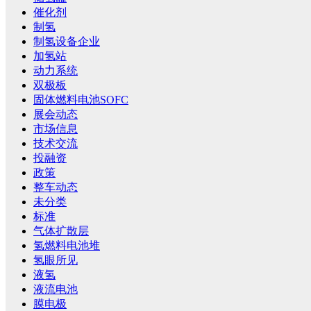
催化剂
制氢
制氢设备企业
加氢站
动力系统
双极板
固体燃料电池SOFC
展会动态
市场信息
技术交流
投融资
政策
整车动态
未分类
标准
气体扩散层
氢燃料电池堆
氢眼所见
液氢
液流电池
膜电极