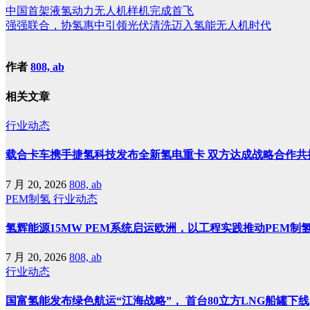
中国首架液氢动力无人机样机完成首飞
强强联合，协氢惠中引领光伏清洗迈入氢能无人机时代
作者
808, ab
相关文章
行业动态
载合卡车携手捷氢科技发布全新氢电重卡 双方达成战略合作共
7 月 20, 2026
808, ab
PEM制氢
行业动态
氢辉能源15MW PEM系统启运欧洲，以工程实践推动PEM制
7 月 20, 2026
808, ab
行业动态
国富氢能发布绿色航运“江海战略”， 首台80立方LNG船罐下线