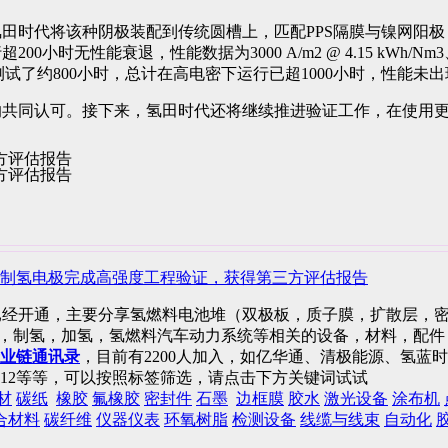
田时代将该种阴极装配到传统圆槽上，匹配PPS隔膜与
镍网
阳极
，性能数据为3000 A/m2 @ 4.15 kWh/Nm3、4000 A/m2
测试了约800小时，总计在高电密下运行已超1000小时，性能
的共同认可。接下来，氢田时代还将继续推进验证工作，在使用
制氢电极完成高强度工程验证，获得第三方评估报告
已经开通，主要分享氢燃料电池堆（双极板，质子膜，扩散层，密
)，制氢，加氢，氢燃料汽车动力系统等相关的设备，材料，配
业链通讯录
，目前有2200人加入，如亿华通、清极能源、氢
12等等，可以按照标签筛选，请点击下方关键词试试
材
碳纸
橡胶
氟橡胶
密封件
石墨
边框膜
胶水
激光设备
涂布机
合材料
碳纤维
仪器仪表
环氧树脂
检测设备
线缆与线束
自动化