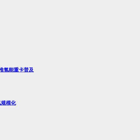
推氢能重卡普及
氢规模化