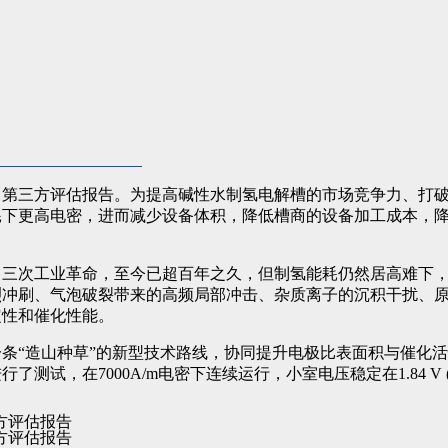
了第三方评估报告。为提高碱性水制氢电解槽的市场竞争力、打
耗下更高电密，进而减少设备体积，降低槽商的设备加工成本，
了三次工业革命，至今已超百年之久，但制氢能耗仍然居高难下
烈冲刷、气泡破裂带来的高频局部冲击、杂质离子的沉积干扰、
定性和催化性能。
条“造山种草”的新型技术路线，协同提升电极比表面积与催化活性
，在7000A/m电密下连续运行，小室电压稳定在1.84 V (4.4