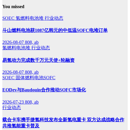
You missed
SOEC
氢燃料电池堆
行业动态
斗山燃料电池获1087亿韩元的中低温SOFC电堆订单
2026-08-07
808, ab
氢燃料电池堆
行业动态
易氢动力完成数千万元天使+轮融资
2026-08-07
808, ab
SOEC
固体燃料电池SOFC
EODev与Baudouin合作推动SOFC市场化
2026-07-23
808, ab
行业动态
载合卡车携手捷氢科技发布全新氢电重卡 双方达成战略合作
共推氢能重卡普及