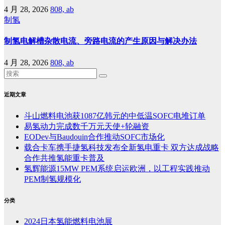
4 月 28, 2026
808, ab
制氢
制氢电解槽杂散电流、旁路电流的产生原因与解决办法
4 月 28, 2026
808, ab
近期文章
斗山燃料电池获1087亿韩元的中低温SOFC电堆订单
易氢动力完成数千万元天使+轮融资
EODev与Baudouin合作推动SOFC市场化
载合卡车携手捷氢科技发布全新氢电重卡 双方达成战略
合作共推氢能重卡普及
氢辉能源15MW PEM系统启运欧洲，以工程实践推动
PEM制氢规模化
分类
2024日本氢能燃料电池展