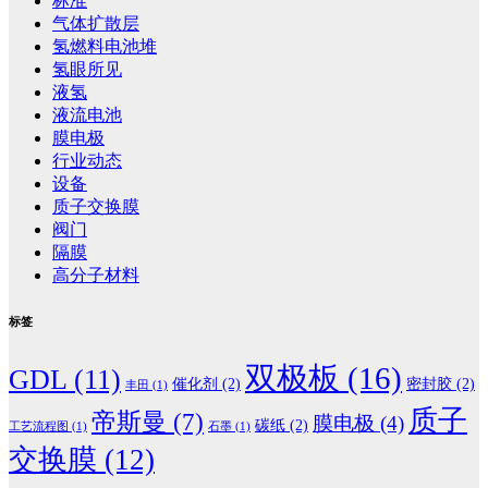
标准
气体扩散层
氢燃料电池堆
氢眼所见
液氢
液流电池
膜电极
行业动态
设备
质子交换膜
阀门
隔膜
高分子材料
标签
双极板
(16)
GDL
(11)
催化剂
(2)
密封胶
(2)
丰田
(1)
质子
帝斯曼
(7)
膜电极
(4)
碳纸
(2)
工艺流程图
(1)
石墨
(1)
交换膜
(12)