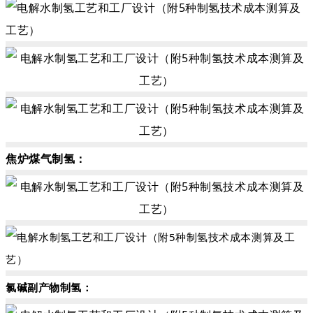
焦炉煤气制氢：
氯碱副产物制氢：