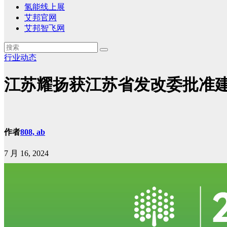
氢能线上展
艾邦官网
艾邦智飞网
行业动态
江苏耀扬获江苏省发改委批准建
作者
808, ab
7 月 16, 2024