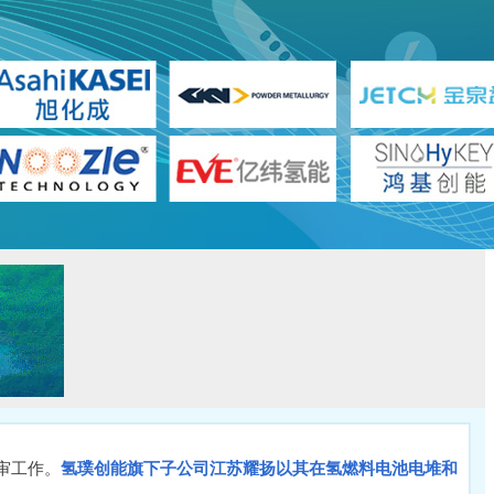
审工作。
氢璞创能旗下子公司江苏耀扬以其在氢燃料电池电堆和