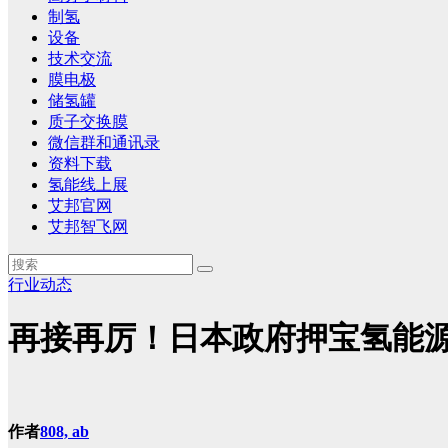
制氢
设备
技术交流
膜电极
储氢罐
质子交换膜
微信群和通讯录
资料下载
氢能线上展
艾邦官网
艾邦智飞网
行业动态
再接再厉！日本政府押宝氢能
作者
808, ab