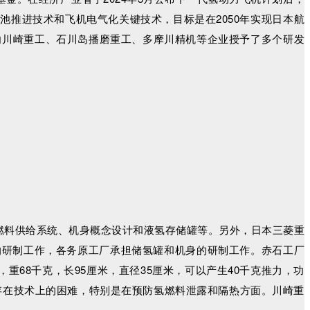
电池推进技术和飞机电气化关键技术，目标是在2050年实现日本航
向川崎重工、石川岛播磨重工、多摩川精机等企业授予了多个研发
氢燃料供给系统、机身概念设计和液氢存储罐等。另外，日本三菱重
的研制工作，各务原工厂承担储氢罐和机身的研制工作。赤石工厂
重68千克，长95厘米，直径35厘米，可以产生40千克推力，功
仍存在技术上的困难，特别是在预防氢燃料泄露和隔热方面。川崎重