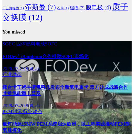
质子
帝斯曼
(7)
膜电极
(4)
碳纸
(2)
工艺流程图
(1)
石墨
(1)
交换膜
(12)
You missed
SOEC
固体燃料电池SOFC
EODev与Baudouin合作推动SOFC市场化
2026-07-23
808, ab
行业动态
载合卡车携手捷氢科技发布全新氢电重卡 双方达成战略合作
共推氢能重卡普及
2026-07-20
808, ab
PEM制氢
行业动态
氢辉能源15MW PEM系统启运欧洲，以工程实践推动PEM制
氢规模化