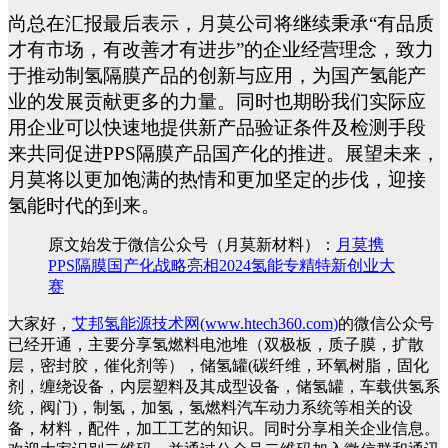
尚总在汇报最后表示，月莫公司将继续秉承
“
有品质
才有市场，有改善才有进步
”的企业
经营理念
，致力
于推动
制氢隔膜产品
的创新与应用，为
国产
氢能产
业的发展贡献更多的力量。
同时也
期盼我们实际应
用企业可以快速地提供新产品验证条件及检测手段
来共同促进
PPS隔膜产品国产化的推进
。
展望未来，
月莫将以更加饱满的热情和更加坚定的步伐，迎接
氢能时代的到来
。
原文始发于微信公众号（月莫新材料）：
月莫携
PPS隔膜国产化战略亮相2024氢能专精特新创业大
赛
大家好，
艾邦氢能源技术网(www.htech360.com)
的微信公众号
已经开通，主要分享氢燃料电池堆（双极板，质子膜，扩散
层，密封胶，催化剂等），储氢罐(碳纤维，环氧树脂，固化
剂，缠绕设备，内层塑料及其成型设备，储氢罐，车载供氢系
统，阀门)，制氢，加氢，氢燃料汽车动力系统等相关的设
备，材料，配件，加工工艺的知识。同时分享相关企业信息。