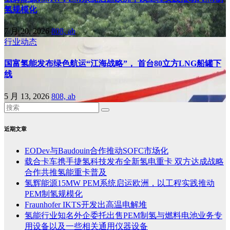
氢规模化
7 月 20, 2026
808, ab
行业动态
国富氢能发布绿色航运“江海战略”， 首台80立方LNG船罐下
线
5 月 13, 2026
808, ab
近期文章
EODev与Baudouin合作推动SOFC市场化
载合卡车携手捷氢科技发布全新氢电重卡 双方达成战略
合作共推氢能重卡普及
氢辉能源15MW PEM系统启运欧洲，以工程实践推动
PEM制氢规模化
Fraunhofer IKTS开发出高温电解堆
氢能行业知名外企委托出售PEM制氢与燃料电池业务专
用设备以及一些相关通用仪器设备