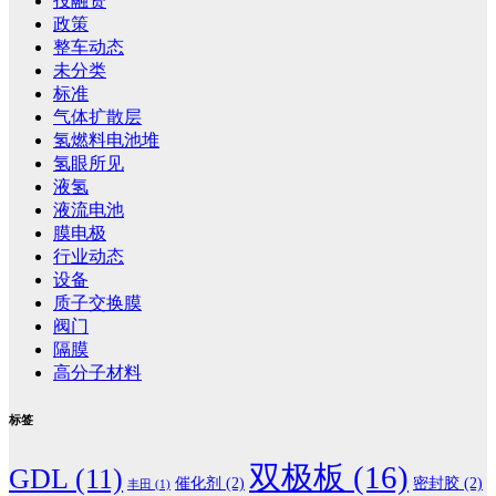
投融资
政策
整车动态
未分类
标准
气体扩散层
氢燃料电池堆
氢眼所见
液氢
液流电池
膜电极
行业动态
设备
质子交换膜
阀门
隔膜
高分子材料
标签
双极板
(16)
GDL
(11)
催化剂
(2)
密封胶
(2)
丰田
(1)