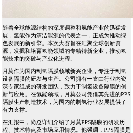
随着全球能源结构的深度调整和氢能产业的迅猛发
展，氢能作为清洁能源的代表之一，正成为推动绿
色发展的新引擎。本次大赛旨在汇聚全球创新资
源，发掘和培育氢能领域的专精特新企业，推动氢
能技术的突破与产业化进程。
月莫作为国内
制氢隔膜领域新兴
企业，专注于
制氢
设备隔膜
的研发与生产。公司拥有一支由行业内资
深专家组成的研发团队，致力于
制氢设备隔膜
的创
新与应用。在氢能领域，月莫公司凭借其先进的
PPS
隔膜
生产制造
技术，为
国内的制氢行业发展
提供了
有力支撑。
在汇报中
，
尚总
详细介绍了月莫
PPS隔膜的研发历
程、技术特点及市场应用情况。他强调，PPS隔膜是