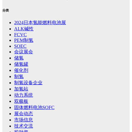
分类
2024日本氢能燃料电池展
ALK碱性
FCVC
PEM制氢
SOEC
会议展会
储氢
储氢罐
催化剂
制氢
制氢设备企业
加氢站
动力系统
双极板
固体燃料电池SOFC
展会动态
市场信息
技术交流