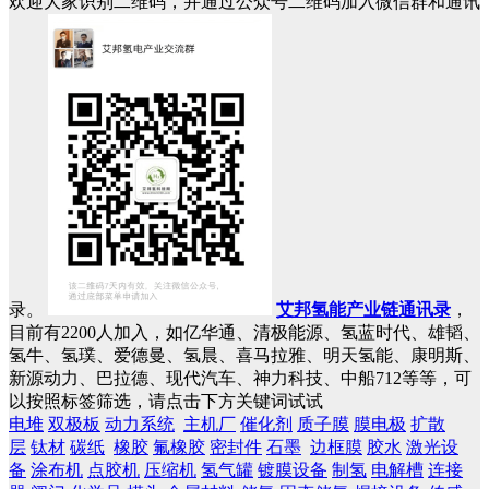
欢迎大家识别二维码，并通过公众号二维码加入微信群和通讯
录。
艾邦氢能产业链通讯录
，
目前有2200人加入，如亿华通、清极能源、氢蓝时代、雄韬、
氢牛、氢璞、爱德曼、氢晨、喜马拉雅、明天氢能、康明斯、
新源动力、巴拉德、现代汽车、神力科技、中船712等等，可
以按照标签筛选，请点击下方关键词试试
电堆
双极板
动力系统
主机厂
催化剂
质子膜
膜电极
扩散
层
钛材
碳纸
橡胶
氟橡胶
密封件
石墨
边框膜
胶水
激光设
备
涂布机
点胶机
压缩机
氢气罐
镀膜设备
制氢
电解槽
连接