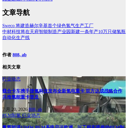
文章导航
Sweco 将建造赫尔辛基首个绿色氢气生产工厂
中材科技将在天府智能制造产业园新建一条年产10万只储氢瓶
自动化生产线
作者
808, ab
相关文章
行业动态
载合卡车携手捷氢科技发布全新氢电重卡 双方达成战略合作
共推氢能重卡普及
7 月 20, 2026
808, ab
PEM制氢
行业动态
氢辉能源15MW PEM系统启运欧洲，以工程实践推动PEM制