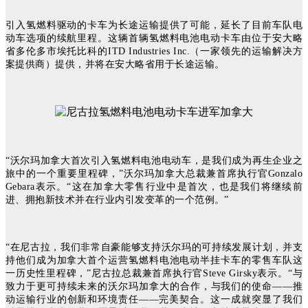
引入氢燃料驱动的卡车为长途运输提供了可能，延长了目前车队电
动车选项的续航里程。这辆首辆氢燃料电池电动卡车由位于安大略
省多伦多市埃托比科的ITD Industries Inc.（一家领先的运输解决方
案提供商）提供，并将在安大略省用于长途运输。
“沃尔玛加拿大首次引入氢燃料电池电动车，是我
们成为再生企业之
旅中的一个
重要里程碑，”沃尔玛加拿大总裁兼首席执行官Gonzalo
Gebara表示。“这在加拿大零售行业中是首次，也是我们将继续前
进、拥抱新技术并在行业内引发变革的一个范例。”
“在尼古拉，我们非常自豪能够支持沃尔玛的可持续发展计划，并支
持他们成为加拿大首个运营氢燃料电池电动半挂卡车的零售车队这
一历史性里程碑，”尼古拉总裁兼首席执行官Steve Girsky表示。“与
致力于更可持续未来的沃尔玛加拿大的合作，与我们的使命——推
动运输行业的创新和环境责任——完美契合。这一成就突显了我们