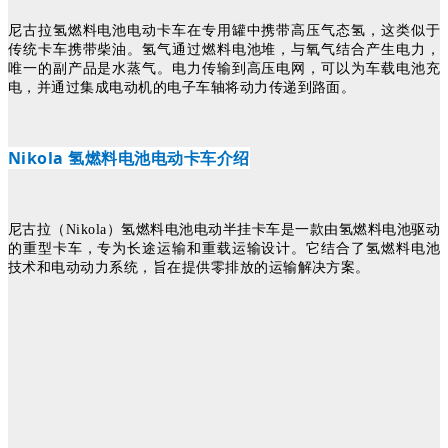
尼古拉氢燃料电池电动卡车在专用罐中携带高压气态氢，这类似于
传统卡车携带柴油。氢气通过燃料电池堆，与氧气结合产生电力，
唯一的副产品是水蒸气。电力传输到高压电网，可以为车载电池充
电，并通过集成电动机的电子车轴将动力传递到路面。
Nikola 氢燃料电池电动卡车介绍
尼古拉（Nikola）氢燃料电池电动半挂卡车是一款由氢燃料电池驱动
的重型卡车，专为长途运输和重载运输设计。它结合了氢燃料电池
技术和电动动力系统，旨在提供零排放的运输解决方案。