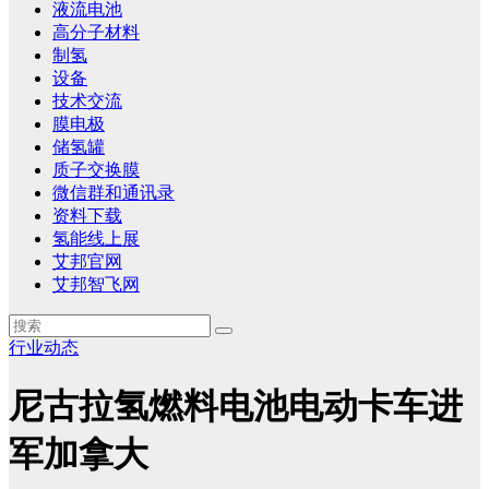
液流电池
高分子材料
制氢
设备
技术交流
膜电极
储氢罐
质子交换膜
微信群和通讯录
资料下载
氢能线上展
艾邦官网
艾邦智飞网
行业动态
尼古拉氢燃料电池电动卡车进
军加拿大