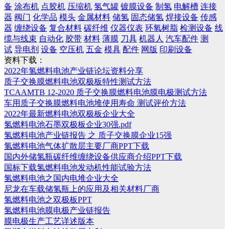
备
涂布机
点胶机
压缩机
氢气罐
镀膜设备
制氢
电解槽
连接
器
阀门
化学品
模头
金属材料
储氢
固态储氢
焊接设备
传感
器
缠绕设备
复合材料
碳纤维
仪器仪表
环氧树脂
检测设备
线
缆与线束
自动化
胶带
材料
薄膜
刀具
机器人
汽车配件
测
试
导电剂
设备
空压机
五金
模具
配件
网版
印刷设备
资料下载：
2022年氢燃料电池产业链论坛资料分享
质子交换膜燃料电池双极板特性测试方法
TCAAMTB 12-2020 质子交换膜燃料电池膜电极测试方法
车用质子交换膜燃料电池堆使用寿命 测试评价方法
2022年最新燃料电池双极板企业大全
氢燃料电池石墨双极板企业30强.pdf
氢燃料电池产业链报告 之 质子交换膜企业15强
氢燃料电池气体扩散层主要厂商PPT下载
国内外储氢瓶碳纤维缠绕设备供应商介绍PPT下载
国标下载氢燃料电池发动机性能试验方法
氢燃料电池之国内电堆企业大全
尼龙在车载储氢瓶上的应用及相关材料厂商
氢燃料电池之双极板PPT
氢燃料电池膜电极产业链报告
膜电极生产工艺详述版本