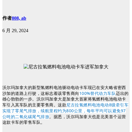
作者
808, ab
6 月 29, 2024
沃尔玛加拿大的新型氢燃料电池驱动电动卡车现已在安大略省密西
100%替代动力车队
沙加的道路上行驶，这标志着该零售商
向
迈出的
雄心勃勃的一步。
沃尔玛加拿大是加拿大首家将氢燃料电池电动卡
尼古拉氢燃料电池电动8级牵引车
车引入其车队的主要零售商。
这款
实现了零尾气排放，续航里程约为800公里
，每年平均可以避免97
公吨
的二氧化碳尾气排放
。据悉，
沃尔玛加拿大也是北美首个运营
这款卡车的零售车队。