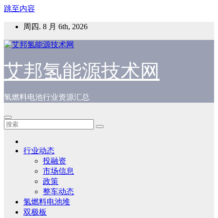
跳至内容
周四. 8 月 6th, 2026
艾邦氢能源技术网
氢燃料电池行业资源汇总
行业动态
投融资
市场信息
政策
整车动态
氢燃料电池堆
双极板