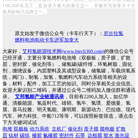
100,000名员工，是加拿大最大的雇主之一，并被评为加拿大十大
最具影响力品牌之一。
原文始发于微信公众号（卡车行天下）：
尼古拉氢
燃料电池电动卡车进军加拿大
大家好，
艾邦氢能源技术网(www.htech360.com)
的微信公众号
已经开通，主要分享氢燃料电池堆（双极板，质子膜，扩散
层，密封胶，催化剂等），储氢罐(碳纤维，环氧树脂，固化
剂，缠绕设备，内层塑料及其成型设备，储氢罐，车载供氢系
统，阀门)，制氢，加氢，氢燃料汽车动力系统等相关的设
备，材料，配件，加工工艺的知识。同时分享相关企业信息。
欢迎大家识别二维码，并通过公众号二维码加入微信群和通讯
录。
艾邦氢能产业链通讯录
，目前有2200人加入，如亿华
通、清极能源、氢蓝时代、雄韬、氢牛、氢璞、爱德曼、氢
晨、喜马拉雅、明天氢能、康明斯、新源动力、巴拉德、现代
汽车、神力科技、中船712等等，可以按照标签筛选，请点击
下方关键词试试
电堆
双极板
动力系统
主机厂
催化剂
质子膜
膜电极
扩散
层
钛材
碳纸
橡胶
氟橡胶
密封件
石墨
边框膜
胶水
激光设