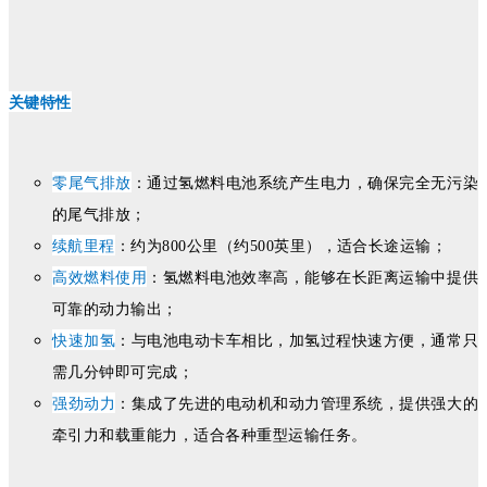
关键特性
零尾气排放
：通过氢燃料电池系统产生电力，确保完全无污染
的尾气排放；
续航里程
：约为800公里（约500英里），适合长途运输；
高效燃料使用
：氢燃料电池效率高，能够在长距离运输中提供
可靠的动力输出；
快速加氢
：
与电池电动卡车相比，加氢过程快速方便，通常只
需几分钟即可完成；
强劲动力
：集成了先进的电动机和动力管理系统，提供强大的
牵引力和载重能力，适合各种重型运输任务。