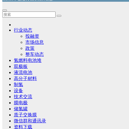
行业动态
投融资
市场信息
政策
整车动态
氢燃料电池堆
双极板
液流电池
高分子材料
制氢
设备
技术交流
膜电极
储氢罐
质子交换膜
微信群和通讯录
资料下载