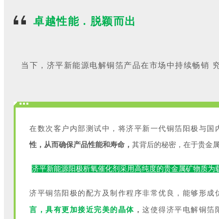
卓越性能 . 脱颖而出
当下，济平新能源电解铜箔产品在市场中持续畅销 
在数次客户内部测试中，将济平新一代铜箔阳极与国
性，从而确保产品性能和寿命，
其背后的秘密，在于贵金
济平新能源阳极析氧催化剂采用高纯度的贵金属矿物质为载体
济平铜箔阳极的配方及制作程序非常优良，能够形成优质的
言，具有更加接近完美的晶体
，
这使得济平电解铜箔