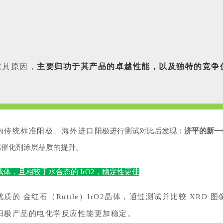
究其原因，
主要归功于其产品的
卓越性能，以及独特的竞争
内传统标准阳极、海外进口
阳极进行测试对比后发现：
济平的新一
属催化剂涂层品质的提升。
，且相较于水合态的 IrO2，稳定性更佳
 金红石（Rutile）IrO2晶体，通过测试并比较 XRD 
阳极产品的电化学反应性能更加稳定。