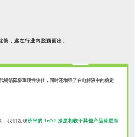
优势，遂在行业内脱颖而出。
代铜箔阳极重现性较佳，同时还增强了在电解液中的稳定
图像，我们发现
济平的 IrO2 涂层相较于其他产品涂层而