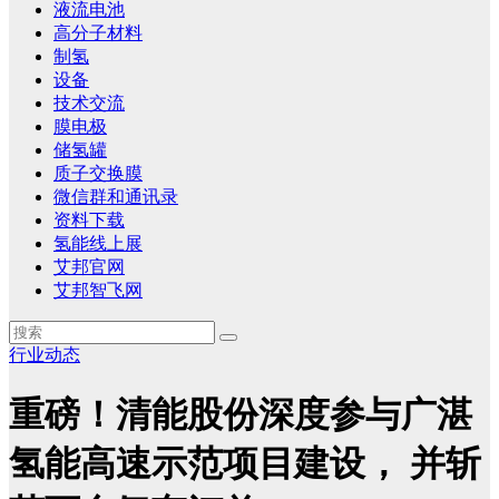
液流电池
高分子材料
制氢
设备
技术交流
膜电极
储氢罐
质子交换膜
微信群和通讯录
资料下载
氢能线上展
艾邦官网
艾邦智飞网
行业动态
重磅！清能股份深度参与广湛
氢能高速示范项目建设， 并斩