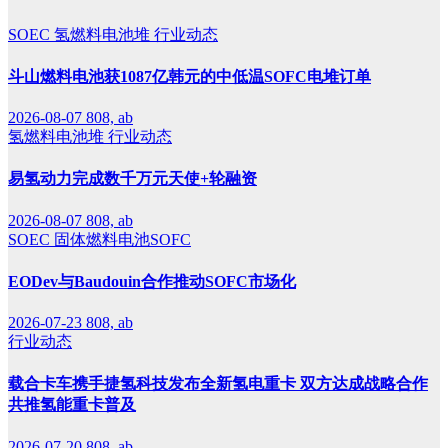
SOEC
氢燃料电池堆
行业动态
斗山燃料电池获1087亿韩元的中低温SOFC电堆订单
2026-08-07
808, ab
氢燃料电池堆
行业动态
易氢动力完成数千万元天使+轮融资
2026-08-07
808, ab
SOEC
固体燃料电池SOFC
EODev与Baudouin合作推动SOFC市场化
2026-07-23
808, ab
行业动态
载合卡车携手捷氢科技发布全新氢电重卡 双方达成战略合作
共推氢能重卡普及
2026-07-20
808, ab