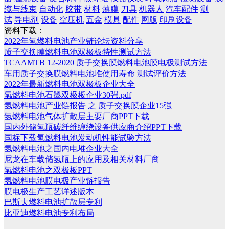
缆与线束
自动化
胶带
材料
薄膜
刀具
机器人
汽车配件
测
试
导电剂
设备
空压机
五金
模具
配件
网版
印刷设备
资料下载：
2022年氢燃料电池产业链论坛资料分享
质子交换膜燃料电池双极板特性测试方法
TCAAMTB 12-2020 质子交换膜燃料电池膜电极测试方法
车用质子交换膜燃料电池堆使用寿命 测试评价方法
2022年最新燃料电池双极板企业大全
氢燃料电池石墨双极板企业30强.pdf
氢燃料电池产业链报告 之 质子交换膜企业15强
氢燃料电池气体扩散层主要厂商PPT下载
国内外储氢瓶碳纤维缠绕设备供应商介绍PPT下载
国标下载氢燃料电池发动机性能试验方法
氢燃料电池之国内电堆企业大全
尼龙在车载储氢瓶上的应用及相关材料厂商
氢燃料电池之双极板PPT
氢燃料电池膜电极产业链报告
膜电极生产工艺详述版本
巴斯夫燃料电池扩散层专利
比亚迪燃料电池专利布局