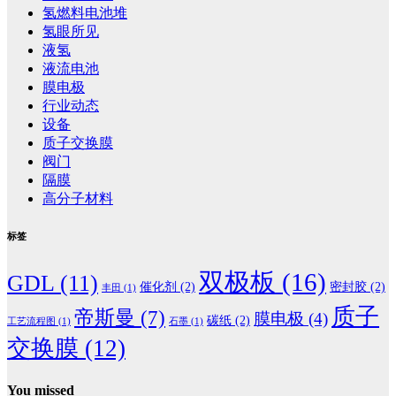
氢燃料电池堆
氢眼所见
液氢
液流电池
膜电极
行业动态
设备
质子交换膜
阀门
隔膜
高分子材料
标签
双极板
(16)
GDL
(11)
催化剂
(2)
密封胶
(2)
丰田
(1)
质子
帝斯曼
(7)
膜电极
(4)
碳纸
(2)
工艺流程图
(1)
石墨
(1)
交换膜
(12)
You missed