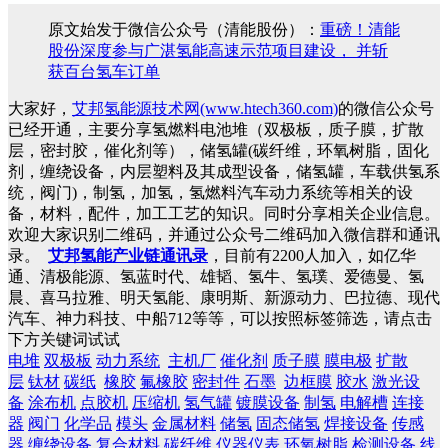
原文始发于微信公众号（清能股份）：
重磅！清能
股份深度参与广湛氢能高速示范项目建设， 并斩
获百台氢车订单
大家好，
艾邦氢能源技术网(www.htech360.com)
的微信公众号
已经开通，主要分享氢燃料电池堆（双极板，质子膜，扩散
层，密封胶，催化剂等），储氢罐(碳纤维，环氧树脂，固化
剂，缠绕设备，内层塑料及其成型设备，储氢罐，车载供氢系
统，阀门)，制氢，加氢，氢燃料汽车动力系统等相关的设
备，材料，配件，加工工艺的知识。同时分享相关企业信息。
欢迎大家识别二维码，并通过公众号二维码加入微信群和通讯
录。
艾邦氢能产业链通讯录
，目前有2200人加入，如亿华
通、清极能源、氢蓝时代、雄韬、氢牛、氢璞、爱德曼、氢
晨、喜马拉雅、明天氢能、康明斯、新源动力、巴拉德、现代
汽车、神力科技、中船712等等，可以按照标签筛选，请点击
下方关键词试试
电堆
双极板
动力系统
主机厂
催化剂
质子膜
膜电极
扩散
层
钛材
碳纸
橡胶
氟橡胶
密封件
石墨
边框膜
胶水
激光设
备
涂布机
点胶机
压缩机
氢气罐
镀膜设备
制氢
电解槽
连接
器
阀门
化学品
模头
金属材料
储氢
固态储氢
焊接设备
传感
器
缠绕设备
复合材料
碳纤维
仪器仪表
环氧树脂
检测设备
线