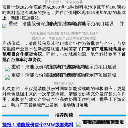
图片来源：广东省发改委
项目计划2025年底前完成2000辆4.5吨燃料电池冷藏车和100辆49
吨燃料电池冷藏车的投运，并在广佛地区现有46座加氢站的基础
上，新建7座加氢站。
清能股份提供系统配套的4.5吨燃料电池冷藏车
图片来源：华南氢能产业技术创新战略联盟
启动仪式上，清能股份及其他14家企业作为首批参与企业，与华
南氢能产业技术创新战略联盟共同签署了
广东省广湛氢能高速示
范项目合作框架协议
。同时，与友城新能源、氢华科技签署了
首
批百台氢车订单协议
。
签约现场照片
此次签约，不仅是清能股份对国家新能源战略的积极响应，更是
对绿色低碳未来的一次坚定承诺。清能股份将充分发挥领头羊作
用，积极参与建立产业链企业高效协同工作机制，携手上下游企
业，助力广东省氢能产业发展，推动项目落地！
推荐阅读
捷报！清能股份首个2MW级氢燃料