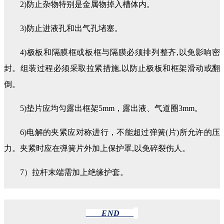
2)防止杂物特别是金属物掉入槽体内。
3)防止进液孔和出气孔堵塞。
4)极板和隔膜框或板框与隔膜必须排列整齐,以免影响密
封。组装过程必须采取拉紧措施,以防止极板和框架滑动或翻
倒。
5)垫片应均匀露出框架5mm，露出液、气道圈3mm。
6)电解的夹紧应对称进行，不能超过弹簧(片)所允许的压
力。夹紧时应在弹簧片外加上保护罩,以免碎裂伤人。
7）拉杆末端需加上绝缘护套。
END