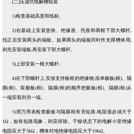
(二)压滤式电解槽组装
1)检查基础高度和线标。
2)在基础上安装垫铁、绝缘座、托座和两根下部大螺杆,
找正后安装两头的端板。如果两头的端板同时作支撑槽体用,
则先安装端板,再安装下部大螺杆。
3)上部安装一根大螺杆。
4)在下部螺杆上,安放支持板框的绝缘物,按单极板(框)、隔
膜(框)、双极板(框)、隔膜(框)的顺序把极板(框)、隔膜(框)从
一端安装到另一端。
5)用万用表检查极板与隔膜框有否短路,电阻值必须大于
1Ω，如有短路现象，则应排除。干燥状态下的电解小室绝缘
电阻应大于3kΩ，槽体对地绝缘电阻应大于10kΩ。