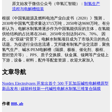
原文始发于微信公众号（华氢汇智能）：
制氢生产
流程与电解槽组装
根据《中国氢能源及燃料电池产业白皮书（2020）》预测，
2030年中国氢气需求量达3715万吨，2050年达9690万吨。有分
析认为，电解水制氢将逐步作为中国氢能供应的主体，在氢能
供给结构的占比将在2040、2050年分别达到45%、70%。
因
此，在“双碳”背景下，电解水制氢项目成为了市场关注的热点
话题。为促进行业信息流通，艾邦建有制氢产业交流群，聚焦
氢气生产、碱水/PEM电解槽（隔膜、极板、催化剂、极框、
密封垫片等）、PPS、质子交换膜、钛金属、镍网等产业链上
下游，设备，材料，配件等配套资源，欢迎大家加入
文章导航
Nordex Electrolyzers 开发出首个 500 千瓦加压碱性电解槽原型
新品发布 | 碳能科技新一代碱性电解水制氢三维复合隔膜
作者
808, ab