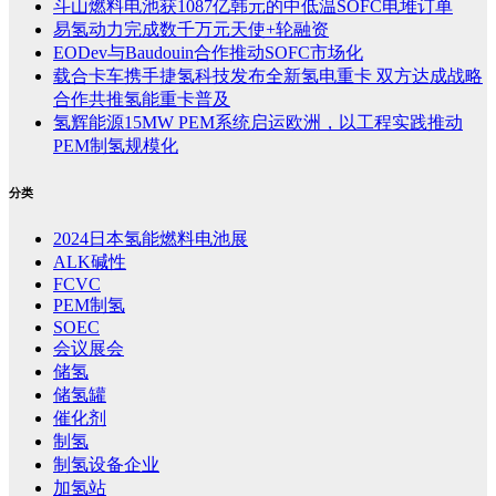
斗山燃料电池获1087亿韩元的中低温SOFC电堆订单
易氢动力完成数千万元天使+轮融资
EODev与Baudouin合作推动SOFC市场化
载合卡车携手捷氢科技发布全新氢电重卡 双方达成战略
合作共推氢能重卡普及
氢辉能源15MW PEM系统启运欧洲，以工程实践推动
PEM制氢规模化
分类
2024日本氢能燃料电池展
ALK碱性
FCVC
PEM制氢
SOEC
会议展会
储氢
储氢罐
催化剂
制氢
制氢设备企业
加氢站