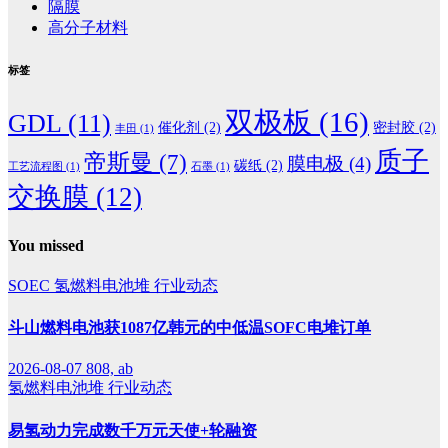
隔膜
高分子材料
标签
双极板
(16)
GDL
(11)
催化剂
(2)
密封胶
(2)
丰田
(1)
质子
帝斯曼
(7)
膜电极
(4)
碳纸
(2)
工艺流程图
(1)
石墨
(1)
交换膜
(12)
You missed
SOEC
氢燃料电池堆
行业动态
斗山燃料电池获1087亿韩元的中低温SOFC电堆订单
2026-08-07
808, ab
氢燃料电池堆
行业动态
易氢动力完成数千万元天使+轮融资