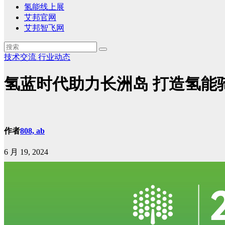
氢能线上展
艾邦官网
艾邦智飞网
技术交流
行业动态
氢蓝时代助力长洲岛 打造氢能
作者
808, ab
6 月 19, 2024