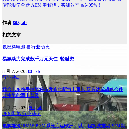
清能股份全新 AEM 电解槽，实测效率高达95%！
作者
808, ab
相关文章
氢燃料电池堆
行业动态
易氢动力完成数千万元天使+轮融资
8 月 7, 2026
808, ab
行业动态
载合卡车携手捷氢科技发布全新氢电重卡 双方达成战略合作
共推氢能重卡普及
7 月 20, 2026
808, ab
PEM制氢
行业动态
氢辉能源15MW PEM系统启运欧洲，以工程实践推动PEM制