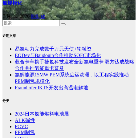
氢规模化
7 月 20, 2026
808, ab
近期文章
易氢动力完成数千万元天使+轮融资
EODev与Baudouin合作推动SOFC市场化
载合卡车携手捷氢科技发布全新氢电重卡 双方达成战略
合作共推氢能重卡普及
氢辉能源15MW PEM系统启运欧洲，以工程实践推动
PEM制氢规模化
Fraunhofer IKTS开发出高温电解堆
分类
2024日本氢能燃料电池展
ALK碱性
FCVC
PEM制氢