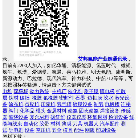
录。
艾邦氢能产业链通讯录
，
目前有2200人加入，如亿华通、清极能源、氢蓝时代、雄韬、
氢牛、氢璞、爱德曼、氢晨、喜马拉雅、明天氢能、康明斯、
新源动力、巴拉德、现代汽车、神力科技、中船712等等，可
以按照标签筛选，请点击下方关键词试试
电堆
双极板
动力系统
主机厂
催化剂
质子膜
膜电极
扩散
层
钛材
碳纸
橡胶
氟橡胶
密封件
石墨
边框膜
胶水
激光设
备
涂布机
点胶机
压缩机
氢气罐
镀膜设备
制氢
电解槽
连接
器
阀门
化学品
模头
金属材料
储氢
固态储氢
焊接设备
传感
器
缠绕设备
复合材料
碳纤维
仪器仪表
环氧树脂
检测设备
线
缆与线束
自动化
胶带
材料
薄膜
刀具
机器人
汽车配件
测
试
导电剂
设备
空压机
五金
模具
配件
网版
印刷设备
资料下载：