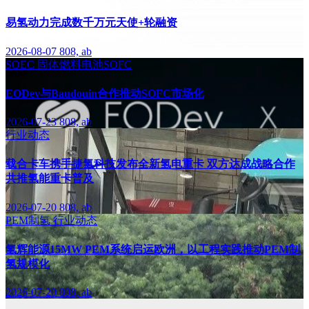
易氢动力完成数千万元天使+轮融资
2026-08-07
808, ab
SOEC
固体燃料电池SOFC
EODev与Baudouin合作推动SOFC市场化
2026-07-23
808, ab
行业动态
载合卡车携手捷氢科技发布全新氢电重卡 双方达成战略合作
共推氢能重卡普及
2026-07-20
808, ab
PEM制氢
行业动态
氢辉能源15MW PEM系统启运欧洲，以工程实践推动PEM制
氢规模化
2026-07-20
808, ab