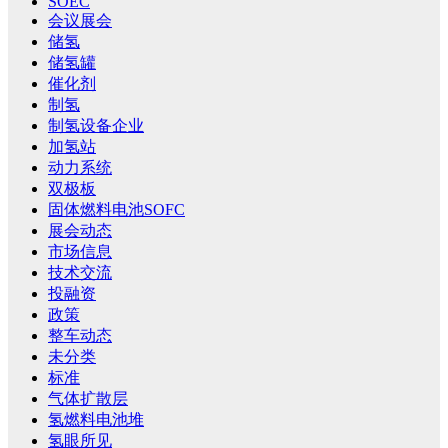
SOEC
会议展会
储氢
储氢罐
催化剂
制氢
制氢设备企业
加氢站
动力系统
双极板
固体燃料电池SOFC
展会动态
市场信息
技术交流
投融资
政策
整车动态
未分类
标准
气体扩散层
氢燃料电池堆
氢眼所见