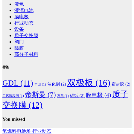
液氢
液流电池
膜电极
行业动态
设备
质子交换膜
阀门
隔膜
高分子材料
标签
双极板
(16)
GDL
(11)
催化剂
(2)
密封胶
(2)
丰田
(1)
质子
帝斯曼
(7)
膜电极
(4)
碳纸
(2)
工艺流程图
(1)
石墨
(1)
交换膜
(12)
You missed
氢燃料电池堆
行业动态