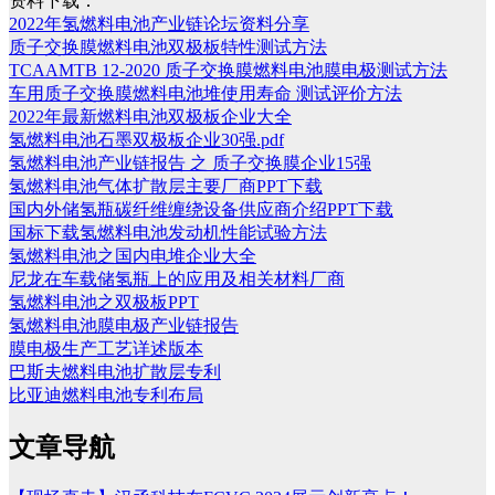
资料下载：
2022年氢燃料电池产业链论坛资料分享
质子交换膜燃料电池双极板特性测试方法
TCAAMTB 12-2020 质子交换膜燃料电池膜电极测试方法
车用质子交换膜燃料电池堆使用寿命 测试评价方法
2022年最新燃料电池双极板企业大全
氢燃料电池石墨双极板企业30强.pdf
氢燃料电池产业链报告 之 质子交换膜企业15强
氢燃料电池气体扩散层主要厂商PPT下载
国内外储氢瓶碳纤维缠绕设备供应商介绍PPT下载
国标下载氢燃料电池发动机性能试验方法
氢燃料电池之国内电堆企业大全
尼龙在车载储氢瓶上的应用及相关材料厂商
氢燃料电池之双极板PPT
氢燃料电池膜电极产业链报告
膜电极生产工艺详述版本
巴斯夫燃料电池扩散层专利
比亚迪燃料电池专利布局
文章导航