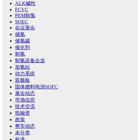
ALK碱性
FCVC
PEM制氢
SOEC
会议展会
储氢
储氢罐
催化剂
制氢
制氢设备企业
加氢站
动力系统
双极板
固体燃料电池SOFC
展会动态
市场信息
技术交流
投融资
政策
整车动态
未分类
标准