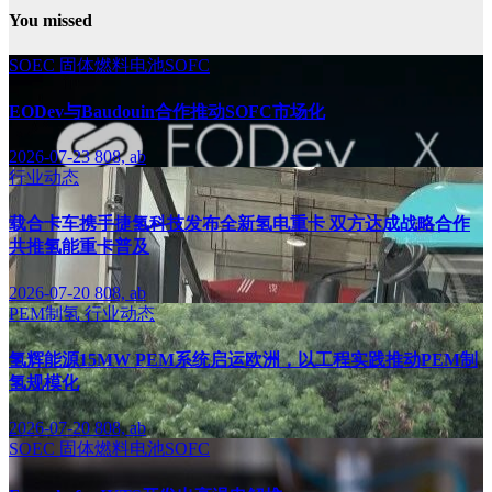
You missed
SOEC
固体燃料电池SOFC
EODev与Baudouin合作推动SOFC市场化
2026-07-23
808, ab
行业动态
载合卡车携手捷氢科技发布全新氢电重卡 双方达成战略合作
共推氢能重卡普及
2026-07-20
808, ab
PEM制氢
行业动态
氢辉能源15MW PEM系统启运欧洲，以工程实践推动PEM制
氢规模化
2026-07-20
808, ab
SOEC
固体燃料电池SOFC