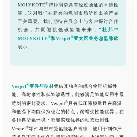
®
MOLYKOTE
特种润滑具有经过验证的卓越性
能，这对我们在新兴的氢能市场所推出的产品
至关重要。我们期待在展会上与客户探讨合作
机会，共同迎接低碳氢能未来，”
杜邦™
®
®
MOLYKOTE
和Vespel
亚太区业务总监张欣
表示。
®
Vespel
零件与型材
凭借其独有的综合物理机械性
能、高耐摩性和低氢渗透性，能够满足氢能应用中最
®
苛刻的密封要求。Vespel
具有低压缩模量且在高温
和低温下均能保持稳定的特点，耐蠕变性能优异，在
各种典型氢环境下都能实现优异的动态密封性。
®
Vespel
零件与型材受氢能客户青睐，被用于制作严