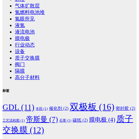
气体扩散层
氢燃料电池堆
氢眼所见
液氢
液流电池
膜电极
行业动态
设备
质子交换膜
阀门
隔膜
高分子材料
标签
双极板
(16)
GDL
(11)
催化剂
(2)
密封胶
(2)
丰田
(1)
质子
帝斯曼
(7)
膜电极
(4)
碳纸
(2)
工艺流程图
(1)
石墨
(1)
交换膜
(12)