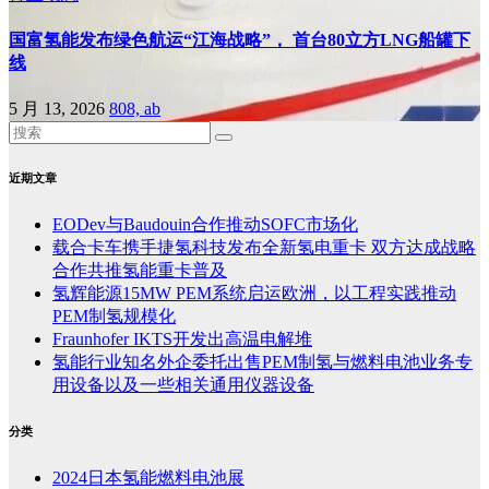
国富氢能发布绿色航运“江海战略”， 首台80立方LNG船罐下
线
5 月 13, 2026
808, ab
近期文章
EODev与Baudouin合作推动SOFC市场化
载合卡车携手捷氢科技发布全新氢电重卡 双方达成战略
合作共推氢能重卡普及
氢辉能源15MW PEM系统启运欧洲，以工程实践推动
PEM制氢规模化
Fraunhofer IKTS开发出高温电解堆
氢能行业知名外企委托出售PEM制氢与燃料电池业务专
用设备以及一些相关通用仪器设备
分类
2024日本氢能燃料电池展