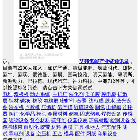
录。
艾邦氢能产业链通讯录
，
目前有2200人加入，如亿华通、清极能源、氢蓝时代、雄韬、
氢牛、氢璞、爱德曼、氢晨、喜马拉雅、明天氢能、康明斯、
新源动力、巴拉德、现代汽车、神力科技、中船712等等，可
以按照标签筛选，请点击下方关键词试试
电堆
双极板
动力系统
主机厂
催化剂
质子膜
膜电极
扩散
层
钛材
碳纸
橡胶
氟橡胶
密封件
石墨
边框膜
胶水
激光设
备
涂布机
点胶机
压缩机
氢气罐
镀膜设备
制氢
电解槽
连接
器
阀门
化学品
模头
金属材料
储氢
固态储氢
焊接设备
传感
器
缠绕设备
复合材料
碳纤维
仪器仪表
环氧树脂
检测设备
线
缆与线束
自动化
胶带
材料
薄膜
刀具
机器人
汽车配件
测
试
导电剂
设备
空压机
五金
模具
配件
网版
印刷设备