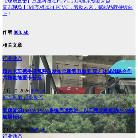
【现场直击】汉丞科技在FCVC 2024展示创新亮点！
直击现场丨IMI亮相2024 FCVC，氢动未来，赋能品牌持续向
上！
作者
808, ab
相关文章
行业动态
载合卡车携手捷氢科技发布全新氢电重卡 双方达成战略合作
共推氢能重卡普及
7 月 20, 2026
808, ab
PEM制氢
行业动态
氢辉能源15MW PEM系统启运欧洲，以工程实践推动PEM制
氢规模化
7 月 20, 2026
808, ab
行业动态