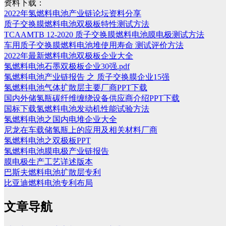
资料下载：
2022年氢燃料电池产业链论坛资料分享
质子交换膜燃料电池双极板特性测试方法
TCAAMTB 12-2020 质子交换膜燃料电池膜电极测试方法
车用质子交换膜燃料电池堆使用寿命 测试评价方法
2022年最新燃料电池双极板企业大全
氢燃料电池石墨双极板企业30强.pdf
氢燃料电池产业链报告 之 质子交换膜企业15强
氢燃料电池气体扩散层主要厂商PPT下载
国内外储氢瓶碳纤维缠绕设备供应商介绍PPT下载
国标下载氢燃料电池发动机性能试验方法
氢燃料电池之国内电堆企业大全
尼龙在车载储氢瓶上的应用及相关材料厂商
氢燃料电池之双极板PPT
氢燃料电池膜电极产业链报告
膜电极生产工艺详述版本
巴斯夫燃料电池扩散层专利
比亚迪燃料电池专利布局
文章导航