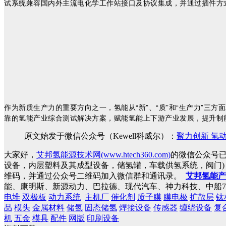
试系统兼容国内外主流电化学工作站接口及协议集成，并通过插件方
作为新质生产力的重要方向之一，氢能从“新”、“质”和“生产力”
靠的氢能产业综合测试解决方案，赋能氢能上下游产业发展，提升制
原文始发于微信公众号（Kewell科威尔）：
聚力创新 氢动
大家好，
艾邦氢能源技术网(www.htech360.com)
的微信公众号
设备，内层塑料及其成型设备，储氢罐，车载供氢系统，阀门
维码，并通过公众号二维码加入微信群和通讯录。
艾邦氢能产
能、康明斯、新源动力、巴拉德、现代汽车、神力科技、中船7
电堆
双极板
动力系统
主机厂
催化剂
质子膜
膜电极
扩散层
钛
品
模头
金属材料
储氢
固态储氢
焊接设备
传感器
缠绕设备
复
机
五金
模具
配件
网版
印刷设备