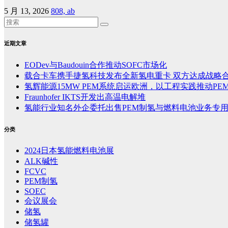
5 月 13, 2026
808, ab
近期文章
EODev与Baudouin合作推动SOFC市场化
载合卡车携手捷氢科技发布全新氢电重卡 双方达成战略
氢辉能源15MW PEM系统启运欧洲，以工程实践推动PE
Fraunhofer IKTS开发出高温电解堆
氢能行业知名外企委托出售PEM制氢与燃料电池业务专
分类
2024日本氢能燃料电池展
ALK碱性
FCVC
PEM制氢
SOEC
会议展会
储氢
储氢罐