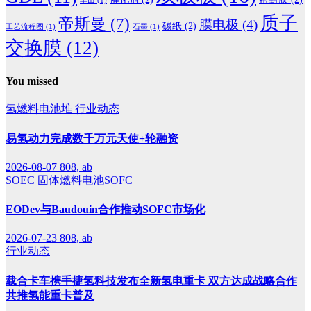
丰田
(1)
质子
帝斯曼
(7)
膜电极
(4)
碳纸
(2)
工艺流程图
(1)
石墨
(1)
交换膜
(12)
You missed
氢燃料电池堆
行业动态
易氢动力完成数千万元天使+轮融资
2026-08-07
808, ab
SOEC
固体燃料电池SOFC
EODev与Baudouin合作推动SOFC市场化
2026-07-23
808, ab
行业动态
载合卡车携手捷氢科技发布全新氢电重卡 双方达成战略合作
共推氢能重卡普及