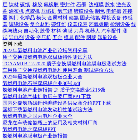
层
钛材
碳纸
橡胶
氟橡胶
密封件
石墨
边框膜
胶水
激光设
备
涂布机
点胶机
压缩机
氢气罐
镀膜设备
制氢
电解槽
连接
器
阀门
化学品
模头
金属材料
储氢
固态储氢
焊接设备
传感
器
缠绕设备
复合材料
碳纤维
仪器仪表
环氧树脂
检测设备
线
缆与线束
自动化
胶带
材料
薄膜
刀具
机器人
汽车配件
测
试
导电剂
设备
空压机
五金
模具
配件
网版
印刷设备
资料下载：
2022年氢燃料电池产业链论坛资料分享
质子交换膜燃料电池双极板特性测试方法
TCAAMTB 12-2020 质子交换膜燃料电池膜电极测试方法
车用质子交换膜燃料电池堆使用寿命 测试评价方法
2022年最新燃料电池双极板企业大全
氢燃料电池石墨双极板企业30强.pdf
氢燃料电池产业链报告 之 质子交换膜企业15强
氢燃料电池气体扩散层主要厂商PPT下载
国内外储氢瓶碳纤维缠绕设备供应商介绍PPT下载
国标下载氢燃料电池发动机性能试验方法
氢燃料电池之国内电堆企业大全
尼龙在车载储氢瓶上的应用及相关材料厂商
氢燃料电池之双极板PPT
氢燃料电池膜电极产业链报告