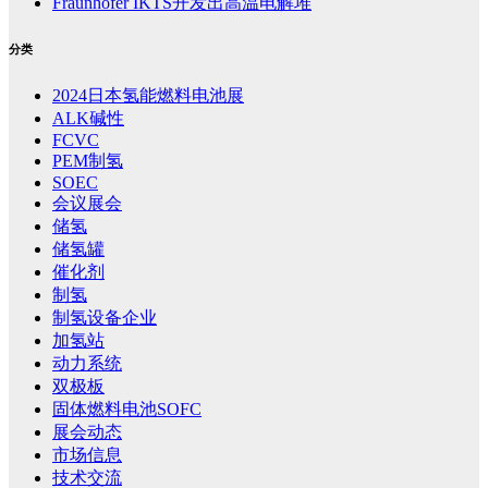
Fraunhofer IKTS开发出高温电解堆
分类
2024日本氢能燃料电池展
ALK碱性
FCVC
PEM制氢
SOEC
会议展会
储氢
储氢罐
催化剂
制氢
制氢设备企业
加氢站
动力系统
双极板
固体燃料电池SOFC
展会动态
市场信息
技术交流