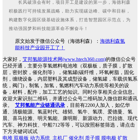
长风破浪会有时，项目开工是建设的第一步，海德利森
积极践行可持续发展战略，助力实现碳达峰、碳中和目标，
构建数字化园区级基础设施体系，打造智慧园区示范点，为
推动强国梦和科技能源革命不懈奋斗！
原文始发于微信公众号（海德利森）：
海德利森氢
能科技产业园开工了！
大家好，
艾邦氢能源技术网(www.htech360.com)
的微信公众号
已经开通，主要分享氢燃料电池堆（双极板，质子膜，扩散
层，密封胶，催化剂等），储氢罐(碳纤维，环氧树脂，固化
剂，缠绕设备，内层塑料及其成型设备，储氢罐，车载供氢系
统，阀门)，制氢，加氢，氢燃料汽车动力系统等相关的设
备，材料，配件，加工工艺的知识。同时分享相关企业信息。
欢迎大家识别二维码，并通过公众号二维码加入微信群和通讯
录。
艾邦氢能产业链通讯录
，目前有2200人加入，如亿华
通、清极能源、氢蓝时代、雄韬、氢牛、氢璞、爱德曼、氢
晨、喜马拉雅、明天氢能、康明斯、新源动力、巴拉德、现代
汽车、神力科技、中船712等等，可以按照标签筛选，请点击
下方关键词试试
电堆
双极板
动力系统
主机厂
催化剂
质子膜
膜电极
扩散