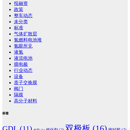
投融资
政策
整车动态
未分类
标准
气体扩散层
氢燃料电池堆
氢眼所见
液氢
液流电池
膜电极
行业动态
设备
质子交换膜
阀门
隔膜
高分子材料
标签
双极板
(16)
GDL
(11)
催化剂
(2)
密封胶
(2)