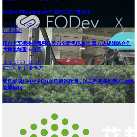
EODev与Baudouin合作推动SOFC市场化
2026-07-23
808, ab
行业动态
载合卡车携手捷氢科技发布全新氢电重卡 双方达成战略合作
共推氢能重卡普及
2026-07-20
808, ab
PEM制氢
行业动态
氢辉能源15MW PEM系统启运欧洲，以工程实践推动PEM制
氢规模化
2026-07-20
808, ab