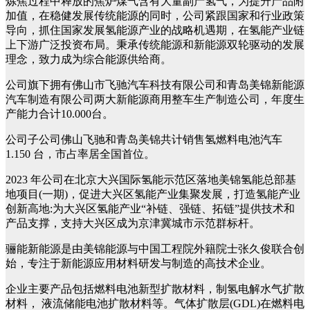
炼焦过程中释放的焦炉煤气含有大量副产氢气，为提升产品附
加值，在稳健发展传统能源的同时，公司紧跟国家和行业政策
导向，抓住国家发展氢能源产业的战略机遇期，在氢能产业链
上下游广泛投资布局。秉承传统能源和新能源双轮驱动的发展
理念，致力成为综合能源供给商。
公司旗下拥有佛山市飞驰汽车科技有限公司和青岛美锦新能源
汽车制造有限公司两大新能源商用整车生产制造公司，年度生
产能力合计10.000台。
公司子公司佛山飞驰和青岛美锦共计销售氢燃料电池汽车
1.150 台，市占率居全国首位。
2023 年公司在北京大兴国际氢能示范区落地美锦氢能总部基
地项目(一期)，促进大兴区氢能产业集聚发展，打造氢能产业
创新高地:为大兴区氢能产业“补链、强链、拓链”提供技术和
产品支撑，支持大兴区成为京津冀城市示范群标杆。
骊能新能源是由美锦能源与中国工程院外籍院士张久俊联合创
始，专注于新能源应用材料研发与制造的高技术企业。
企业主要产品包括燃料电池新型扩散材料，制氢电解水气扩散
材料， 液流储能电池扩散材料等。气体扩散层(GDL)在燃料电