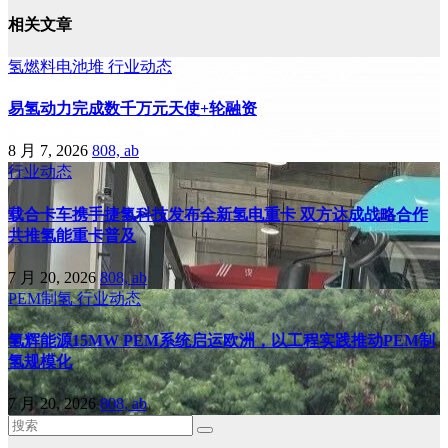
相关文章
氢燃料电池堆
行业动态
易氢动力完成数千万元天使+轮融资
8 月 7, 2026
808, ab
行业动态
载合卡车携手捷氢科技发布全新氢电重卡 双方达成战略合作
共推氢能重卡普及
7 月 20, 2026
808, ab
PEM制氢
行业动态
氢辉能源15MW PEM系统启运欧洲，以工程实践推动PEM制
氢规模化
7 月 20, 2026
808, ab