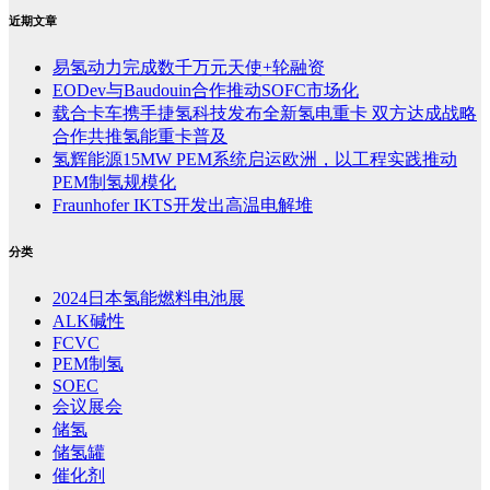
近期文章
易氢动力完成数千万元天使+轮融资
EODev与Baudouin合作推动SOFC市场化
载合卡车携手捷氢科技发布全新氢电重卡 双方达成战略
合作共推氢能重卡普及
氢辉能源15MW PEM系统启运欧洲，以工程实践推动
PEM制氢规模化
Fraunhofer IKTS开发出高温电解堆
分类
2024日本氢能燃料电池展
ALK碱性
FCVC
PEM制氢
SOEC
会议展会
储氢
储氢罐
催化剂