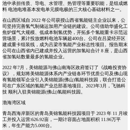
池中承担传质、导电、水管理、热管理等重要职能，是组成燃
料 电池电堆基本发电单元膜电极的三大核心基础材料之一。
在山西区域自 2022 年公司获授山西省氢能链主企业以来，公
司坚持完善氢气制储运加用产业链的建设。公司借助华盛化工
焦炉煤气大规模、低成本制氢优势，开拓多个氢能重卡示范运
营场景，累计投放燃料电池车辆超400台。公司在吕梁经开区
建成重卡组装线，成为吕梁市氢能产业标志性项目。报告期末
公司在山西省内已建成并投入运营的加氢站合计 8 座，是山西
省加氢站数量最多的氢能企业。
2022 年7月，美锦能源与佛山南海区政府签订了《战略投资协
议》，规划将美锦能源体系内产业链各环节优质公司及佛山现
有氢能领军企业引入美锦能源(佛山)氢能科技园，联合打造公
司在广东区域的氢能产业总部基地项目。2023年3月，飞驰科
技 顺利入驻美锦能源(佛山)氢能科技园。
渤海湾区域
青岛西海岸新区的青岛美锦氢能科技园项目于 2023 年 11 月竣
工并投入运营:626.92亩，一期计容面占地面积积 11.96万平
米，年生产能力5.000台。