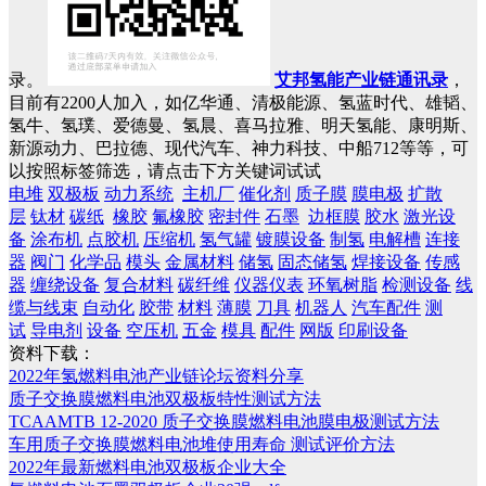
录。
艾邦氢能产业链通讯录
，
目前有2200人加入，如亿华通、清极能源、氢蓝时代、雄韬、
氢牛、氢璞、爱德曼、氢晨、喜马拉雅、明天氢能、康明斯、
新源动力、巴拉德、现代汽车、神力科技、中船712等等，可
以按照标签筛选，请点击下方关键词试试
电堆
双极板
动力系统
主机厂
催化剂
质子膜
膜电极
扩散
层
钛材
碳纸
橡胶
氟橡胶
密封件
石墨
边框膜
胶水
激光设
备
涂布机
点胶机
压缩机
氢气罐
镀膜设备
制氢
电解槽
连接
器
阀门
化学品
模头
金属材料
储氢
固态储氢
焊接设备
传感
器
缠绕设备
复合材料
碳纤维
仪器仪表
环氧树脂
检测设备
线
缆与线束
自动化
胶带
材料
薄膜
刀具
机器人
汽车配件
测
试
导电剂
设备
空压机
五金
模具
配件
网版
印刷设备
资料下载：
2022年氢燃料电池产业链论坛资料分享
质子交换膜燃料电池双极板特性测试方法
TCAAMTB 12-2020 质子交换膜燃料电池膜电极测试方法
车用质子交换膜燃料电池堆使用寿命 测试评价方法
2022年最新燃料电池双极板企业大全