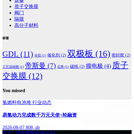
设备
质子交换膜
阀门
隔膜
高分子材料
标签
双极板
(16)
GDL
(11)
催化剂
(2)
密封胶
(2)
丰田
(1)
质子
帝斯曼
(7)
膜电极
(4)
碳纸
(2)
工艺流程图
(1)
石墨
(1)
交换膜
(12)
You missed
氢燃料电池堆
行业动态
易氢动力完成数千万元天使+轮融资
2026-08-07
808, ab
SOEC
固体燃料电池SOFC