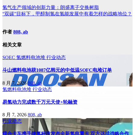
氢气生产领域的创新力量：朗盛离子交换树脂
“双碳”目标下，甲醇制氢在氢能发展中有着怎样的战略地位？
作者
808, ab
相关文章
SOEC
氢燃料电池堆
行业动态
斗山燃料电池获1087亿韩元的中低温SOFC电堆订单
8 月 7, 2026
808, ab
氢燃料电池堆
行业动态
易氢动力完成数千万元天使+轮融资
8 月 7, 2026
808, ab
行业动态
载合卡车携手捷氢科技发布全新氢电重卡 双方达成战略合作