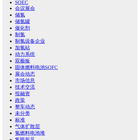
SOEC
会议展会
储氢
储氢罐
催化剂
制氢
制氢设备企业
加氢站
动力系统
双极板
固体燃料电池SOFC
展会动态
市场信息
技术交流
投融资
政策
整车动态
未分类
标准
气体扩散层
氢燃料电池堆
氢眼所见