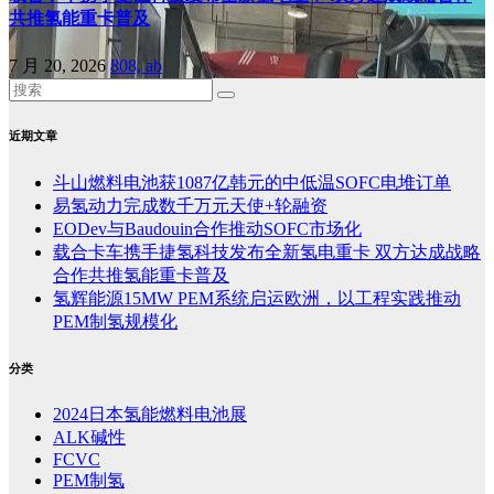
共推氢能重卡普及
7 月 20, 2026
808, ab
近期文章
斗山燃料电池获1087亿韩元的中低温SOFC电堆订单
易氢动力完成数千万元天使+轮融资
EODev与Baudouin合作推动SOFC市场化
载合卡车携手捷氢科技发布全新氢电重卡 双方达成战略
合作共推氢能重卡普及
氢辉能源15MW PEM系统启运欧洲，以工程实践推动
PEM制氢规模化
分类
2024日本氢能燃料电池展
ALK碱性
FCVC
PEM制氢