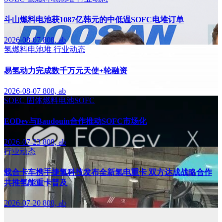
斗山燃料电池获1087亿韩元的中低温SOFC电堆订单
2026-08-07
808, ab
氢燃料电池堆
行业动态
易氢动力完成数千万元天使+轮融资
2026-08-07
808, ab
SOEC
固体燃料电池SOFC
EODev与Baudouin合作推动SOFC市场化
2026-07-23
808, ab
行业动态
载合卡车携手捷氢科技发布全新氢电重卡 双方达成战略合作
共推氢能重卡普及
2026-07-20
808, ab