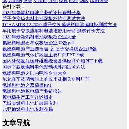
试
导电剂
设备
空压机
五金
模具
配件
网版
印刷设备
资料下载：
2022年氢燃料电池产业链论坛资料分享
质子交换膜燃料电池双极板特性测试方法
TCAAMTB 12-2020 质子交换膜燃料电池膜电极测试方法
车用质子交换膜燃料电池堆使用寿命 测试评价方法
2022年最新燃料电池双极板企业大全
氢燃料电池石墨双极板企业30强.pdf
氢燃料电池产业链报告 之 质子交换膜企业15强
氢燃料电池气体扩散层主要厂商PPT下载
国内外储氢瓶碳纤维缠绕设备供应商介绍PPT下载
国标下载氢燃料电池发动机性能试验方法
氢燃料电池之国内电堆企业大全
尼龙在车载储氢瓶上的应用及相关材料厂商
氢燃料电池之双极板PPT
氢燃料电池膜电极产业链报告
膜电极生产工艺详述版本
巴斯夫燃料电池扩散层专利
比亚迪燃料电池专利布局
文章导航