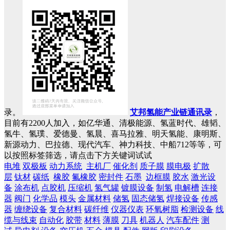
录。
艾邦氢能产业链通讯录
，
目前有2200人加入，如亿华通、清极能源、氢蓝时代、雄韬、
氢牛、氢璞、爱德曼、氢晨、喜马拉雅、明天氢能、康明斯、
新源动力、巴拉德、现代汽车、神力科技、中船712等等，可
以按照标签筛选，请点击下方关键词试试
电堆
双极板
动力系统
主机厂
催化剂
质子膜
膜电极
扩散
层
钛材
碳纸
橡胶
氟橡胶
密封件
石墨
边框膜
胶水
激光设
备
涂布机
点胶机
压缩机
氢气罐
镀膜设备
制氢
电解槽
连接
器
阀门
化学品
模头
金属材料
储氢
固态储氢
焊接设备
传感
器
缠绕设备
复合材料
碳纤维
仪器仪表
环氧树脂
检测设备
线
缆与线束
自动化
胶带
材料
薄膜
刀具
机器人
汽车配件
测