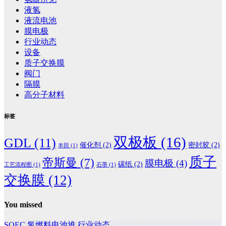
液氢
液流电池
膜电极
行业动态
设备
质子交换膜
阀门
隔膜
高分子材料
标签
双极板
(16)
GDL
(11)
催化剂
(2)
密封胶
(2)
丰田
(1)
质子
帝斯曼
(7)
膜电极
(4)
碳纸
(2)
工艺流程图
(1)
石墨
(1)
交换膜
(12)
You missed
SOEC
氢燃料电池堆
行业动态