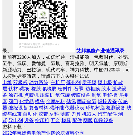
录。
艾邦氢能产业链通讯录
，
目前有2200人加入，如亿华通、清极能源、氢蓝时代、雄韬、
氢牛、氢璞、爱德曼、氢晨、喜马拉雅、明天氢能、康明斯、
新源动力、巴拉德、现代汽车、神力科技、中船712等等，可
以按照标签筛选，请点击下方关键词试试
电堆
双极板
动力系统
主机厂
催化剂
质子膜
膜电极
扩散
层
钛材
碳纸
橡胶
氟橡胶
密封件
石墨
边框膜
胶水
激光设
备
涂布机
点胶机
压缩机
氢气罐
镀膜设备
制氢
电解槽
连接
器
阀门
化学品
模头
金属材料
储氢
固态储氢
焊接设备
传感
器
缠绕设备
复合材料
碳纤维
仪器仪表
环氧树脂
检测设备
线
缆与线束
自动化
胶带
材料
薄膜
刀具
机器人
汽车配件
测
试
导电剂
设备
空压机
五金
模具
配件
网版
印刷设备
资料下载：
2022年氢燃料电池产业链论坛资料分享