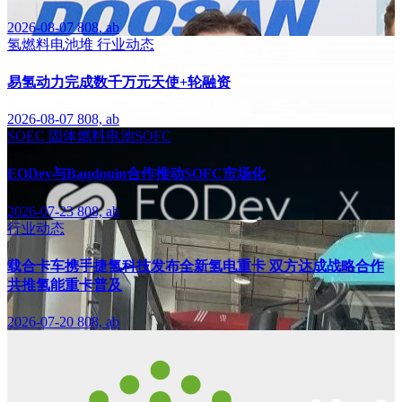
2026-08-07
808, ab
氢燃料电池堆
行业动态
易氢动力完成数千万元天使+轮融资
2026-08-07
808, ab
SOEC
固体燃料电池SOFC
EODev与Baudouin合作推动SOFC市场化
2026-07-23
808, ab
行业动态
载合卡车携手捷氢科技发布全新氢电重卡 双方达成战略合作
共推氢能重卡普及
2026-07-20
808, ab