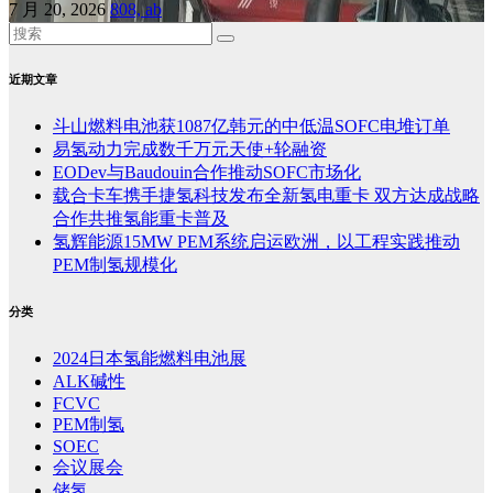
7 月 20, 2026
808, ab
近期文章
斗山燃料电池获1087亿韩元的中低温SOFC电堆订单
易氢动力完成数千万元天使+轮融资
EODev与Baudouin合作推动SOFC市场化
载合卡车携手捷氢科技发布全新氢电重卡 双方达成战略
合作共推氢能重卡普及
氢辉能源15MW PEM系统启运欧洲，以工程实践推动
PEM制氢规模化
分类
2024日本氢能燃料电池展
ALK碱性
FCVC
PEM制氢
SOEC
会议展会
储氢