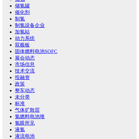
储氢罐
催化剂
制氢
制氢设备企业
加氢站
动力系统
双极板
固体燃料电池SOFC
展会动态
市场信息
技术交流
投融资
政策
整车动态
未分类
标准
气体扩散层
氢燃料电池堆
氢眼所见
液氢
液流电池