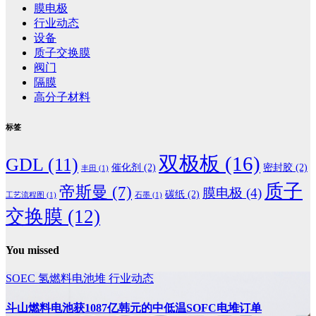
膜电极
行业动态
设备
质子交换膜
阀门
隔膜
高分子材料
标签
双极板
(16)
GDL
(11)
催化剂
(2)
密封胶
(2)
丰田
(1)
质子
帝斯曼
(7)
膜电极
(4)
碳纸
(2)
工艺流程图
(1)
石墨
(1)
交换膜
(12)
You missed
SOEC
氢燃料电池堆
行业动态
斗山燃料电池获1087亿韩元的中低温SOFC电堆订单