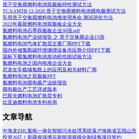
质子交换膜燃料电池双极板特性测试方法
TCAAMTB 12-2020 质子交换膜燃料电池膜电极测试方法
车用质子交换膜燃料电池堆使用寿命 测试评价方法
2022年最新燃料电池双极板企业大全
氢燃料电池石墨双极板企业30强.pdf
氢燃料电池产业链报告 之 质子交换膜企业15强
氢燃料电池气体扩散层主要厂商PPT下载
国内外储氢瓶碳纤维缠绕设备供应商介绍PPT下载
国标下载氢燃料电池发动机性能试验方法
氢燃料电池之国内电堆企业大全
尼龙在车载储氢瓶上的应用及相关材料厂商
氢燃料电池之双极板PPT
氢燃料电池膜电极产业链报告
膜电极生产工艺详述版本
巴斯夫燃料电池扩散层专利
比亚迪燃料电池专利布局
文章导航
中海龙ZHL氢电一体化智能污水处理系统落户海南省五指山市
投资26亿！新疆俊瑞博乐新能源规模化制绿氢项目签约