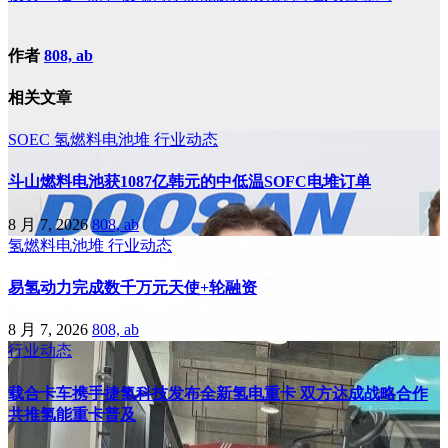
作者
808, ab
相关文章
SOEC
氢燃料电池堆
行业动态
斗山燃料电池获1087亿韩元的中低温SOFC电堆订单
8 月 7, 2026
808, ab
氢燃料电池堆
行业动态
易氢动力完成数千万元天使+轮融资
8 月 7, 2026
808, ab
行业动态
载合卡车携手捷氢科技发布全新氢电重卡 双方达成战略合作
共推氢能重卡普及