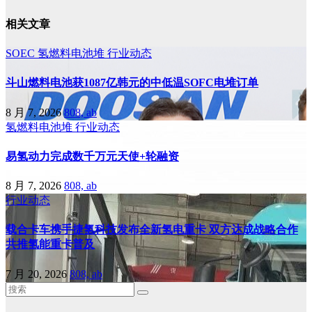
相关文章
SOEC
氢燃料电池堆
行业动态
斗山燃料电池获1087亿韩元的中低温SOFC电堆订单
8 月 7, 2026
808, ab
氢燃料电池堆
行业动态
易氢动力完成数千万元天使+轮融资
8 月 7, 2026
808, ab
行业动态
载合卡车携手捷氢科技发布全新氢电重卡 双方达成战略合作
共推氢能重卡普及
7 月 20, 2026
808, ab