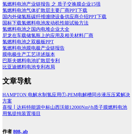
氢燃料电池产业链报告 之 质子交换膜企业15强
氢燃料电池气体扩散层主要厂商PPT下载
国内外储氢瓶碳纤维缠绕设备供应商介绍PPT下载
国标下载氢燃料电池发动机性能试验方法
氢燃料电池之国内电堆企业大全
尼龙在车载储氢瓶上的应用及相关材料厂商
氢燃料电池之双极板PPT
氢燃料电池膜电极产业链报告
膜电极生产工艺详述版本
巴斯夫燃料电池扩散层专利
比亚迪燃料电池专利布局
文章导航
HAMPTON 电解水制氢应用①-PEM电解槽同步液压压紧解决
方案
喜报┃达科特能源中标山西沃能12000Nm³/h质子膜燃料电池
用氢提纯装置项目
作者
808, ab