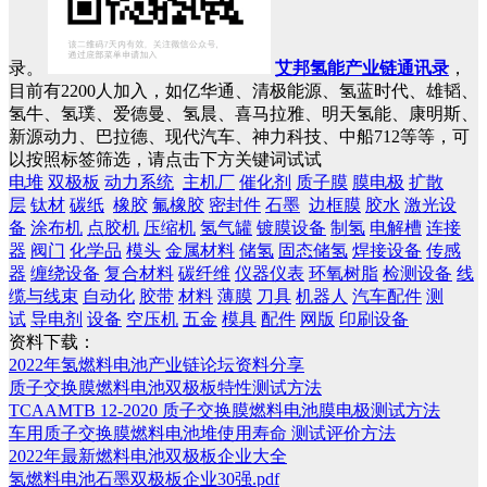
录。
艾邦氢能产业链通讯录
，
目前有2200人加入，如亿华通、清极能源、氢蓝时代、雄韬、
氢牛、氢璞、爱德曼、氢晨、喜马拉雅、明天氢能、康明斯、
新源动力、巴拉德、现代汽车、神力科技、中船712等等，可
以按照标签筛选，请点击下方关键词试试
电堆
双极板
动力系统
主机厂
催化剂
质子膜
膜电极
扩散
层
钛材
碳纸
橡胶
氟橡胶
密封件
石墨
边框膜
胶水
激光设
备
涂布机
点胶机
压缩机
氢气罐
镀膜设备
制氢
电解槽
连接
器
阀门
化学品
模头
金属材料
储氢
固态储氢
焊接设备
传感
器
缠绕设备
复合材料
碳纤维
仪器仪表
环氧树脂
检测设备
线
缆与线束
自动化
胶带
材料
薄膜
刀具
机器人
汽车配件
测
试
导电剂
设备
空压机
五金
模具
配件
网版
印刷设备
资料下载：
2022年氢燃料电池产业链论坛资料分享
质子交换膜燃料电池双极板特性测试方法
TCAAMTB 12-2020 质子交换膜燃料电池膜电极测试方法
车用质子交换膜燃料电池堆使用寿命 测试评价方法
2022年最新燃料电池双极板企业大全
氢燃料电池石墨双极板企业30强.pdf