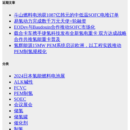
近期文章
斗山燃料电池获1087亿韩元的中低温SOFC电堆订单
易氢动力完成数千万元天使+轮融资
EODev与Baudouin合作推动SOFC市场化
载合卡车携手捷氢科技发布全新氢电重卡 双方达成战略
合作共推氢能重卡普及
氢辉能源15MW PEM系统启运欧洲，以工程实践推动
PEM制氢规模化
分类
2024日本氢能燃料电池展
ALK碱性
FCVC
PEM制氢
SOEC
会议展会
储氢
储氢罐
催化剂
制氢