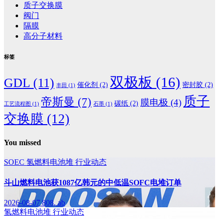
质子交换膜
阀门
隔膜
高分子材料
标签
双极板
(16)
GDL
(11)
催化剂
(2)
密封胶
(2)
丰田
(1)
质子
帝斯曼
(7)
膜电极
(4)
碳纸
(2)
工艺流程图
(1)
石墨
(1)
交换膜
(12)
You missed
SOEC
氢燃料电池堆
行业动态
斗山燃料电池获1087亿韩元的中低温SOFC电堆订单
2026-08-07
808, ab
氢燃料电池堆
行业动态