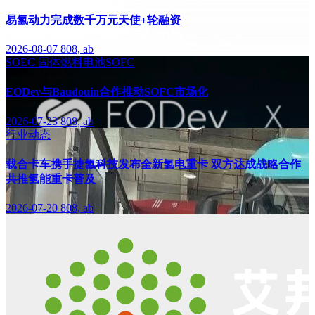
易氢动力完成数千万元天使+轮融资
2026-08-07
808, ab
SOEC
固体燃料电池SOFC
EODev与Baudouin合作推动SOFC市场化
2026-07-23
808, ab
行业动态
载合卡车携手捷氢科技发布全新氢电重卡 双方达成战略合作
共推氢能重卡普及
2026-07-20
808, ab