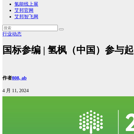
氢能线上展
艾邦官网
艾邦智飞网
行业动态
国标参编 | 氢枫（中国）参
作者
808, ab
4 月 11, 2024