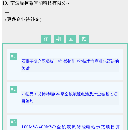
19. 宁波瑞柯微智能科技有限公司
.......
（更多企业待补充）
往
期
回
顾
01
石墨基复合双极板：推动液流电池技术向商业化迈进的
关键
02
20亿元！艾博特瑞GW级全钒液流电池及产业链基地项
目签约
03
100MW/400MWh全钒液流储能电站示范项目开