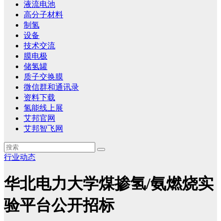
液流电池
高分子材料
制氢
设备
技术交流
膜电极
储氢罐
质子交换膜
微信群和通讯录
资料下载
氢能线上展
艾邦官网
艾邦智飞网
行业动态
华北电力大学煤掺氢/氨燃烧实
验平台公开招标