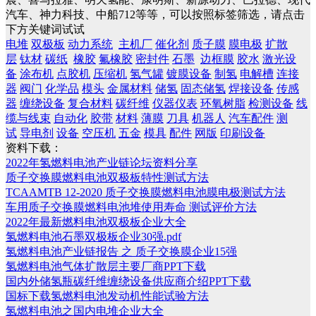
汽车、神力科技、中船712等等，可以按照标签筛选，请点击
下方关键词试试
电堆
双极板
动力系统
主机厂
催化剂
质子膜
膜电极
扩散
层
钛材
碳纸
橡胶
氟橡胶
密封件
石墨
边框膜
胶水
激光设
备
涂布机
点胶机
压缩机
氢气罐
镀膜设备
制氢
电解槽
连接
器
阀门
化学品
模头
金属材料
储氢
固态储氢
焊接设备
传感
器
缠绕设备
复合材料
碳纤维
仪器仪表
环氧树脂
检测设备
线
缆与线束
自动化
胶带
材料
薄膜
刀具
机器人
汽车配件
测
试
导电剂
设备
空压机
五金
模具
配件
网版
印刷设备
资料下载：
2022年氢燃料电池产业链论坛资料分享
质子交换膜燃料电池双极板特性测试方法
TCAAMTB 12-2020 质子交换膜燃料电池膜电极测试方法
车用质子交换膜燃料电池堆使用寿命 测试评价方法
2022年最新燃料电池双极板企业大全
氢燃料电池石墨双极板企业30强.pdf
氢燃料电池产业链报告 之 质子交换膜企业15强
氢燃料电池气体扩散层主要厂商PPT下载
国内外储氢瓶碳纤维缠绕设备供应商介绍PPT下载
国标下载氢燃料电池发动机性能试验方法
氢燃料电池之国内电堆企业大全