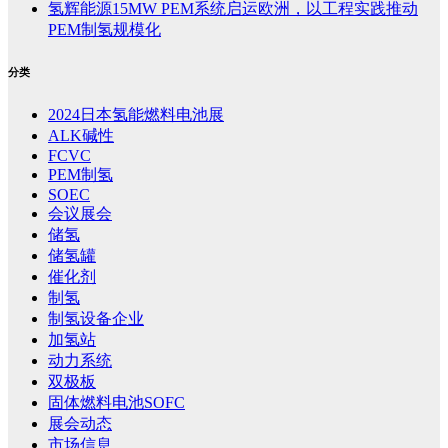
氢辉能源15MW PEM系统启运欧洲，以工程实践推动
PEM制氢规模化
分类
2024日本氢能燃料电池展
ALK碱性
FCVC
PEM制氢
SOEC
会议展会
储氢
储氢罐
催化剂
制氢
制氢设备企业
加氢站
动力系统
双极板
固体燃料电池SOFC
展会动态
市场信息