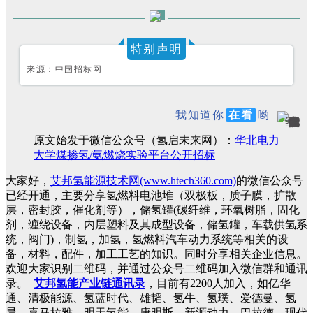
特别声明
来源：中国招标网
我知道你
在看
哟
原文始发于微信公众号（氢启未来网）：
华北电力
大学煤掺氢/氨燃烧实验平台公开招标
大家好，
艾邦氢能源技术网(www.htech360.com)
的微信公众号
已经开通，主要分享氢燃料电池堆（双极板，质子膜，扩散
层，密封胶，催化剂等），储氢罐(碳纤维，环氧树脂，固化
剂，缠绕设备，内层塑料及其成型设备，储氢罐，车载供氢系
统，阀门)，制氢，加氢，氢燃料汽车动力系统等相关的设
备，材料，配件，加工工艺的知识。同时分享相关企业信息。
欢迎大家识别二维码，并通过公众号二维码加入微信群和通讯
录。
艾邦氢能产业链通讯录
，目前有2200人加入，如亿华
通、清极能源、氢蓝时代、雄韬、氢牛、氢璞、爱德曼、氢
晨、喜马拉雅、明天氢能、康明斯、新源动力、巴拉德、现代