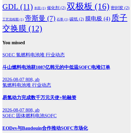
双极板
(16)
GDL
(11)
催化剂
(2)
密封胶
(2)
丰田
(1)
质子
帝斯曼
(7)
膜电极
(4)
碳纸
(2)
工艺流程图
(1)
石墨
(1)
交换膜
(12)
You missed
SOEC
氢燃料电池堆
行业动态
斗山燃料电池获1087亿韩元的中低温SOFC电堆订单
2026-08-07
808, ab
氢燃料电池堆
行业动态
易氢动力完成数千万元天使+轮融资
2026-08-07
808, ab
SOEC
固体燃料电池SOFC
EODev与Baudouin合作推动SOFC市场化