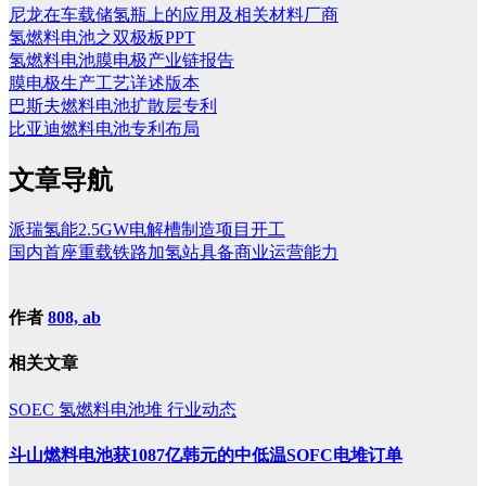
尼龙在车载储氢瓶上的应用及相关材料厂商
氢燃料电池之双极板PPT
氢燃料电池膜电极产业链报告
膜电极生产工艺详述版本
巴斯夫燃料电池扩散层专利
比亚迪燃料电池专利布局
文章导航
派瑞氢能2.5GW电解槽制造项目开工
国内首座重载铁路加氢站具备商业运营能力
作者
808, ab
相关文章
SOEC
氢燃料电池堆
行业动态
斗山燃料电池获1087亿韩元的中低温SOFC电堆订单