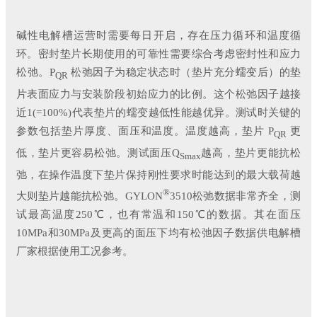
碱性电解槽运营时需要每日开启，存在压力循环和温度循
环。密封垫片长期使用的可靠性需要综合考虑密封性和应力
松弛。P
松弛因子为稳定状态时（垫片充分蠕变后）的垫
QR
片表面应力与安装阶段初始应力的比例。这个松弛因子越接
近1(=100%)代表垫片的蠕变越低性能越优异。测试时关键的
参数包括垫片厚度、面压和温度。温度越高，垫片 P
更
QR
低，垫片更容易松弛。测试面压
Q
越高，垫片更能抗松
Smax
弛，在操作温度下垫片保持刚性要求时能达到的最大载荷越
®
大则垫片越能抗松弛。GYLON
3510松弛数据非常齐全，测
试最高温度250℃，也有常温和150℃的数据。其在面压
10MPa和30MPa及更高的面压下均有松弛因子数据供电解槽
厂家根据使用工况参考。