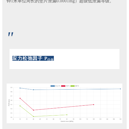
钟1米单位周长的垫片泄漏0.0001mg）超级低泄漏等级。
"
应力松弛因子 P
QR