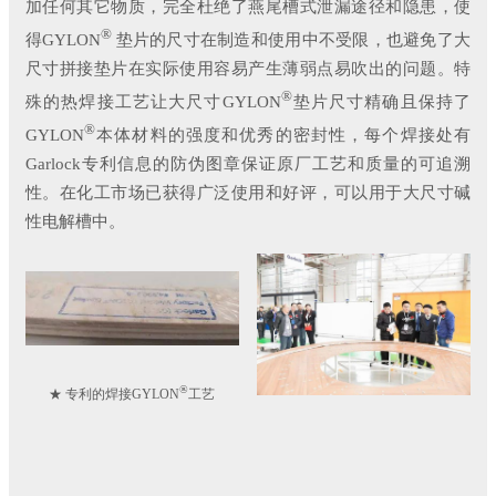
加任何其它物质，完全杜绝了燕尾槽式泄漏途径和隐患，使
®
得GYLON
垫片的尺寸在制造和使用中不受限，也避免了大
尺寸拼接垫片在实际使用容易产生薄弱点易吹出的问题。特
®
殊的热焊接工艺让大尺寸GYLON
垫片尺寸精确且保持了
®
GYLON
本体材料的强度和优秀的密封性，每个焊接处有
Garlock专利信息的防伪图章保证原厂工艺和质量的可追溯
性。在化工市场已获得广泛使用和好评，可以用于大尺寸碱
性电解槽中。
®
★ 专利的焊接GYLON
工艺