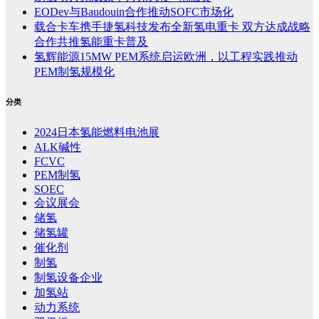
EODev与Baudouin合作推动SOFC市场化
载合卡车携手捷氢科技发布全新氢电重卡 双方达成战略
合作共推氢能重卡普及
氢辉能源15MW PEM系统启运欧洲，以工程实践推动
PEM制氢规模化
分类
2024日本氢能燃料电池展
ALK碱性
FCVC
PEM制氢
SOEC
会议展会
储氢
储氢罐
催化剂
制氢
制氢设备企业
加氢站
动力系统