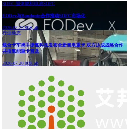
SOEC
固体燃料电池SOFC
EODev与Baudouin合作推动SOFC市场化
2026-07-23
808, ab
行业动态
载合卡车携手捷氢科技发布全新氢电重卡 双方达成战略合作
共推氢能重卡普及
2026-07-20
808, ab