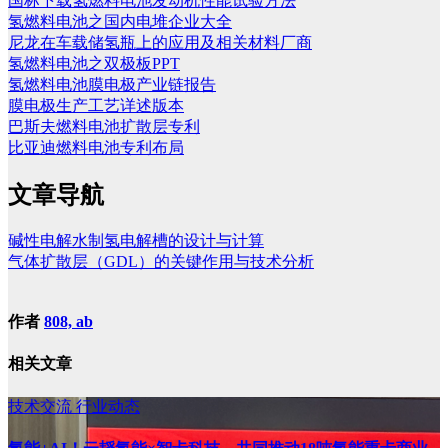
国标下载氢燃料电池发动机性能试验方法
氢燃料电池之国内电堆企业大全
尼龙在车载储氢瓶上的应用及相关材料厂商
氢燃料电池之双极板PPT
氢燃料电池膜电极产业链报告
膜电极生产工艺详述版本
巴斯夫燃料电池扩散层专利
比亚迪燃料电池专利布局
文章导航
碱性电解水制氢电解槽的设计与计算
气体扩散层（GDL）的关键作用与技术分析
作者
808, ab
相关文章
技术交流
行业动态