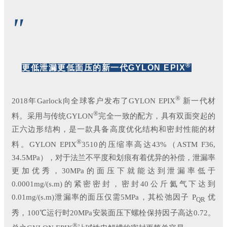
"
®
更低泄漏更低面压的新一代GYLON EPIX
®
2018年Garlock向全球客户发布了GYLON EPIX
新一代材
®
料。采用与传统GYLON
完全一致的配方，具有双面突起的
正六边形结构，是一款具备高度优化结构和密封性能的材
®
料。GYLON EPIX
3510的压缩率高达43%（ASTM F36,
34.5MPa），对于法兰不平度和划痕有着优异的补偿，泄漏率
更加优秀，30MPa的面压下就能达到泄漏率低于
0.0001mg/(s.m)的紧密密封，密封40公斤氦气下达到
0.01mg/(s.m)泄漏率的面压仅需5MPa，其松弛因子 P
优
QR
秀，100℃运行时20MPa安装面压下螺栓保持因子高达0.72。
®