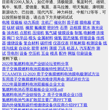
目前有2200人加入，如亿华通、清极能源、氢蓝时代、雄韬、
氢牛、氢璞、爱德曼、氢晨、喜马拉雅、明天氢能、康明斯、
新源动力、巴拉德、现代汽车、神力科技、中船712等等，可
以按照标签筛选，请点击下方关键词试试
电堆
双极板
动力系统
主机厂
催化剂
质子膜
膜电极
扩散
层
钛材
碳纸
橡胶
氟橡胶
密封件
石墨
边框膜
胶水
激光设
备
涂布机
点胶机
压缩机
氢气罐
镀膜设备
制氢
电解槽
连接
器
阀门
化学品
模头
金属材料
储氢
固态储氢
焊接设备
传感
器
缠绕设备
复合材料
碳纤维
仪器仪表
环氧树脂
检测设备
线
缆与线束
自动化
胶带
材料
薄膜
刀具
机器人
汽车配件
测
试
导电剂
设备
空压机
五金
模具
配件
网版
印刷设备
资料下载：
2022年氢燃料电池产业链论坛资料分享
质子交换膜燃料电池双极板特性测试方法
TCAAMTB 12-2020 质子交换膜燃料电池膜电极测试方法
车用质子交换膜燃料电池堆使用寿命 测试评价方法
2022年最新燃料电池双极板企业大全
氢燃料电池石墨双极板企业30强.pdf
氢燃料电池产业链报告 之 质子交换膜企业15强
氢燃料电池气体扩散层主要厂商PPT下载
国内外储氢瓶碳纤维缠绕设备供应商介绍PPT下载