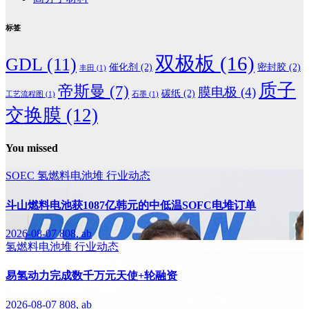
标签
双极板
(16)
GDL
(11)
催化剂
(2)
密封胶
(2)
丰田
(1)
质子
帝斯曼
(7)
膜电极
(4)
碳纸
(2)
工艺流程图
(1)
石墨
(1)
交换膜
(12)
You missed
SOEC
氢燃料电池堆
行业动态
斗山燃料电池获1087亿韩元的中低温SOFC电堆订单
2026-08-07
808, ab
氢燃料电池堆
行业动态
易氢动力完成数千万元天使+轮融资
2026-08-07
808, ab