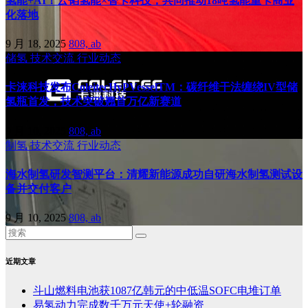
氢能+AI！云韬氢能×智卡科技，共同推动18吨氢能重卡商业
化落地
9 月 18, 2025
808, ab
储氢
技术交流
行业动态
卡涞科技发布ColeitecHyPVesselTM：碳纤维干法缠绕IV型储
氢瓶首发，技术突破翘首万亿新赛道
9 月 10, 2025
808, ab
制氢
技术交流
行业动态
海水制氢研发智测平台：清耀新能源成功自研海水制氢测试设
备并交付客户
9 月 10, 2025
808, ab
近期文章
斗山燃料电池获1087亿韩元的中低温SOFC电堆订单
易氢动力完成数千万元天使+轮融资