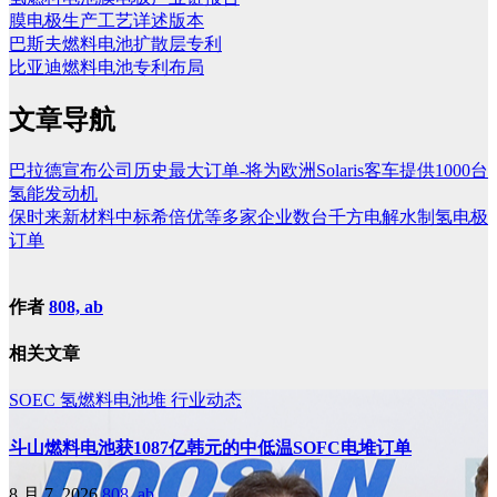
膜电极生产工艺详述版本
巴斯夫燃料电池扩散层专利
比亚迪燃料电池专利布局
文章导航
巴拉德宣布公司历史最大订单-将为欧洲Solaris客车提供1000台
氢能发动机
保时来新材料中标希倍优等多家企业数台千方电解水制氢电极
订单
作者
808, ab
相关文章
SOEC
氢燃料电池堆
行业动态
斗山燃料电池获1087亿韩元的中低温SOFC电堆订单
8 月 7, 2026
808, ab