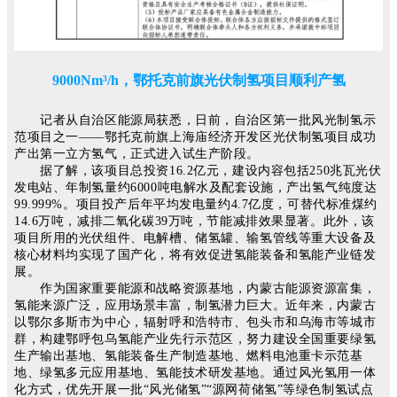
9000Nm³/h，鄂托克前旗光伏制氢项目顺利产氢
记者从自治区能源局获悉，日前，自治区第一批风光制氢示
范项目之一——鄂托克前旗上海庙经济开发区光伏制氢项目成功
产出第一立方氢气，正式进入试生产阶段。
据了解，该项目总投资16.2亿元，建设内容包括250兆瓦光伏
发电站、年制氢量约6000吨电解水及配套设施，产出氢气纯度达
99.999%。项目投产后年平均发电量约4.7亿度，可替代标准煤约
14.6万吨，减排二氧化碳39万吨，节能减排效果显著。此外，该
项目所用的光伏组件、电解槽、储氢罐、输氢管线等重大设备及
核心材料均实现了国产化，将有效促进氢能装备和氢能产业链发
展。
作为国家重要能源和战略资源基地，内蒙古能源资源富集，
氢能来源广泛，应用场景丰富，制氢潜力巨大。近年来，内蒙古
以鄂尔多斯市为中心，辐射呼和浩特市、包头市和乌海市等城市
群，构建鄂呼包乌氢能产业先行示范区，努力建设全国重要绿氢
生产输出基地、氢能装备生产制造基地、燃料电池重卡示范基
地、绿氢多元应用基地、氢能技术研发基地。通过风光氢用一体
化方式，优先开展一批“风光储氢”“源网荷储氢”等绿色制氢试点