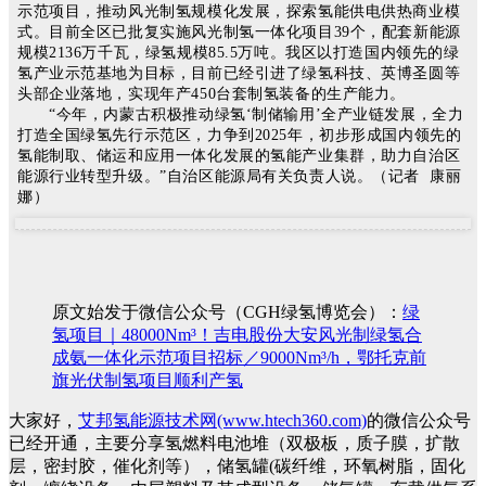
示范项目，推动风光制氢规模化发展，探索氢能供电供热商业模
式。目前全区已批复实施风光制氢一体化项目39个，配套新能源
规模2136万千瓦，绿氢规模85.5万吨。我区以打造国内领先的绿
氢产业示范基地为目标，目前已经引进了绿氢科技、英博圣圆等
头部企业落地，实现年产450台套制氢装备的生产能力。
“今年，内蒙古积极推动绿氢‘制储输用’全产业链发展，全力
打造全国绿氢先行示范区，力争到2025年，初步形成国内领先的
氢能制取、储运和应用一体化发展的氢能产业集群，助力自治区
能源行业转型升级。”自治区能源局有关负责人说。（记者 康丽
娜）
原文始发于微信公众号（CGH绿氢博览会）：
绿
氢项目｜48000Nm³！吉电股份大安风光制绿氢合
成氨一体化示范项目招标／9000Nm³/h，鄂托克前
旗光伏制氢项目顺利产氢
大家好，
艾邦氢能源技术网(www.htech360.com)
的微信公众号
已经开通，主要分享氢燃料电池堆（双极板，质子膜，扩散
层，密封胶，催化剂等），储氢罐(碳纤维，环氧树脂，固化