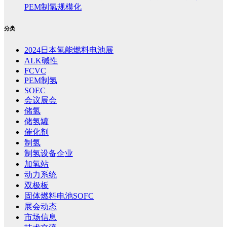
PEM制氢规模化
分类
2024日本氢能燃料电池展
ALK碱性
FCVC
PEM制氢
SOEC
会议展会
储氢
储氢罐
催化剂
制氢
制氢设备企业
加氢站
动力系统
双极板
固体燃料电池SOFC
展会动态
市场信息