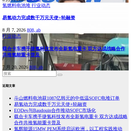
氢燃料电池堆
行业动态
易氢动力完成数千万元天使+轮融资
8 月 7, 2026
808, ab
行业动态
载合卡车携手捷氢科技发布全新氢电重卡 双方达成战略合作
共推氢能重卡普及
7 月 20, 2026
808, ab
近期文章
斗山燃料电池获1087亿韩元的中低温SOFC电堆订单
易氢动力完成数千万元天使+轮融资
EODev与Baudouin合作推动SOFC市场化
载合卡车携手捷氢科技发布全新氢电重卡 双方达成战略
合作共推氢能重卡普及
氢辉能源15MW PEM系统启运欧洲，以工程实践推动