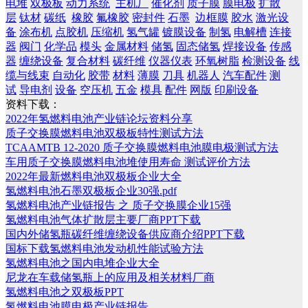
电堆
双极板
动力系统
主机厂
催化剂
质子膜
膜电极
扩散
层
钛材
碳纸
橡胶
氟橡胶
密封件
石墨
边框膜
胶水
激光设
备
涂布机
点胶机
压缩机
氢气罐
镀膜设备
制氢
电解槽
连接
器
阀门
化学品
模头
金属材料
储氢
固态储氢
焊接设备
传感
器
缠绕设备
复合材料
碳纤维
仪器仪表
环氧树脂
检测设备
线
缆与线束
自动化
胶带
材料
薄膜
刀具
机器人
汽车配件
测
试
导电剂
设备
空压机
五金
模具
配件
网版
印刷设备
资料下载：
2022年氢燃料电池产业链论坛资料分享
质子交换膜燃料电池双极板特性测试方法
TCAAMTB 12-2020 质子交换膜燃料电池膜电极测试方法
车用质子交换膜燃料电池堆使用寿命 测试评价方法
2022年最新燃料电池双极板企业大全
氢燃料电池石墨双极板企业30强.pdf
氢燃料电池产业链报告 之 质子交换膜企业15强
氢燃料电池气体扩散层主要厂商PPT下载
国内外储氢瓶碳纤维缠绕设备供应商介绍PPT下载
国标下载氢燃料电池发动机性能试验方法
氢燃料电池之国内电堆企业大全
尼龙在车载储氢瓶上的应用及相关材料厂商
氢燃料电池之双极板PPT
氢燃料电池膜电极产业链报告