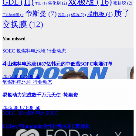
双极板
(16)
GDL
(11)
催化剂
(2)
密封胶
(2)
丰田
(1)
质子
帝斯曼
(7)
膜电极
(4)
碳纸
(2)
工艺流程图
(1)
石墨
(1)
交换膜
(12)
You missed
SOEC
氢燃料电池堆
行业动态
斗山燃料电池获1087亿韩元的中低温SOFC电堆订单
2026-08-07
808, ab
氢燃料电池堆
行业动态
易氢动力完成数千万元天使+轮融资
2026-08-07
808, ab
SOEC
固体燃料电池SOFC
EODev与Baudouin合作推动SOFC市场化