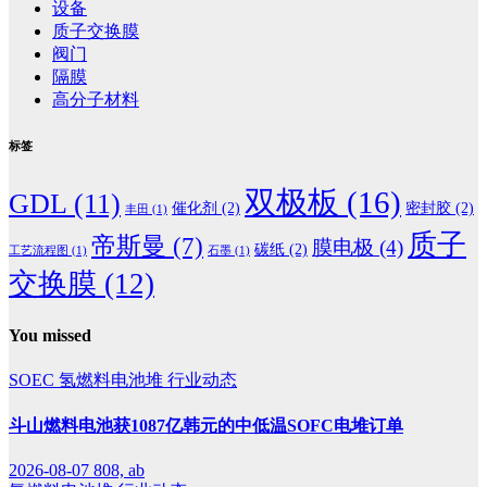
设备
质子交换膜
阀门
隔膜
高分子材料
标签
双极板
(16)
GDL
(11)
催化剂
(2)
密封胶
(2)
丰田
(1)
质子
帝斯曼
(7)
膜电极
(4)
碳纸
(2)
工艺流程图
(1)
石墨
(1)
交换膜
(12)
You missed
SOEC
氢燃料电池堆
行业动态
斗山燃料电池获1087亿韩元的中低温SOFC电堆订单
2026-08-07
808, ab