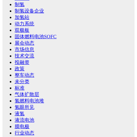
制氢
制氢设备企业
加氢站
动力系统
双极板
固体燃料电池SOFC
展会动态
市场信息
技术交流
投融资
政策
整车动态
未分类
标准
气体扩散层
氢燃料电池堆
氢眼所见
液氢
液流电池
膜电极
行业动态