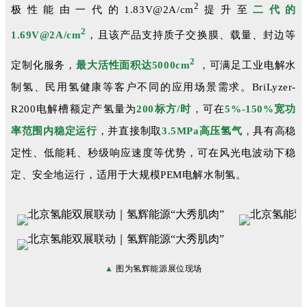
2
极性能由一代的1.83V@2A/cm
提升至
二代的
2
1.69V@2A/cm
，且该产品支持质子交换膜、载量、封边等
2
定制化服务，
最大活性面积达5000cm
，可满足工业电解水
制氢、民用氢健康等客户不同的应用场景需求。BriLyzer-
R200电解槽额定产氢量为
200标方/时
，可在
5%-150%宽功
率范围内稳定运行
，并直接制取
3.5MPa高压氢气
，具有高稳
定性、低能耗、秒级响应速度等优势，可在风光电波动下稳
定、安全地运行，适用于大规模PEM电解水制氢。
▲
图为氢辉能源展位现场