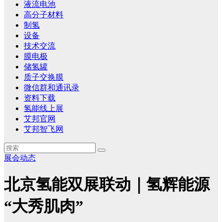
液流电池
高分子材料
制氢
设备
技术交流
膜电极
储氢罐
质子交换膜
微信群和通讯录
资料下载
氢能线上展
艾邦官网
艾邦智飞网
展会动态
北京氢能双展联动｜氢辉能源
“大秀肌肉”