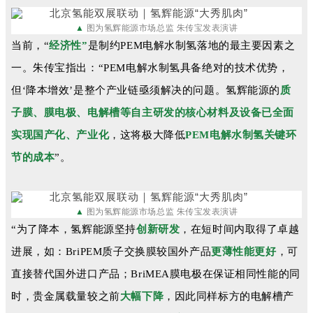
▲
图为氢辉能源
市场总监 朱传宝发表演讲
当前，“
经济性”
是制约PEM电解水制氢落地的最主要因素之
一。朱传宝指出：“PEM电解水制氢具备绝对的技术优势，
但‘降本增效’是整个产业链亟须解决的问题。氢辉能源的
质
子膜、膜电极、电解槽等自主研发的核心材料及设备已全面
实现国产化、产业化
，这将极大降低
PEM电解水制氢关键环
节的成本
”。
▲
图为氢辉能源
市场总监 朱传宝发表演讲
“为了降本，氢辉能源坚持
创新研发
，在短时间内取得了卓越
进展，如：BriPEM质子交换膜较国外产品
更薄性能更好
，可
直接替代国外进口产品；BriMEA膜电极在保证相同性能的同
时，贵金属载量较之前
大幅下降
，因此同样标方的电解槽产