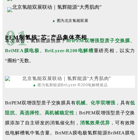
▲
图为北京氢能双展
0
1
PEM制氢核"芯"产品集体亮相
本次展会，氢辉能源携旗下
BriPEM双增强型质子交换膜、
BriMEA膜电极、BriLyzer-R200电解槽
重磅亮相，以实力
“圈粉”无数。
▲
图为氢辉能源
BriLyzer-R200电解槽展品
BriPEM双增强型质子交换膜具有
机械
、化学双增强
，具有
低
阻抗、高选择性、高机械稳定性
；BriPEM双增强型质子交换
膜添加了自主研发的消氢催化剂，
消氢效果优异
，可有效降
低电解槽氧中氢含量。BriMEA膜电极氢辉能源BriMEA膜电