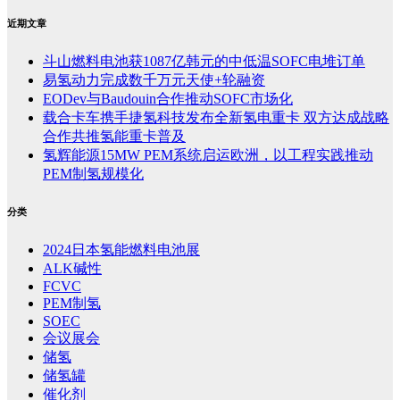
近期文章
斗山燃料电池获1087亿韩元的中低温SOFC电堆订单
易氢动力完成数千万元天使+轮融资
EODev与Baudouin合作推动SOFC市场化
载合卡车携手捷氢科技发布全新氢电重卡 双方达成战略
合作共推氢能重卡普及
氢辉能源15MW PEM系统启运欧洲，以工程实践推动
PEM制氢规模化
分类
2024日本氢能燃料电池展
ALK碱性
FCVC
PEM制氢
SOEC
会议展会
储氢
储氢罐
催化剂