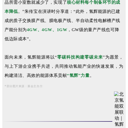
品所需小室数就减少了，实现了
核心材料每个制备环节的成
本降低
。”朱传宝在演讲时分享道：“此外，氢辉能源的已建
成的质子交换膜产线、膜电极产线、半自动柔性电解槽产线
产能分别为
4
GW
、
4GW、1
GW
，GW
级的量产产线也可降
低边际成本”。
面向未来，氢辉能源将以“
零碳科技构建零碳未来
”为愿景，
与上下游企业携手共进，
共同推动氢能产业的快速发展，为
构建清洁、高效的能源体系贡献
“氢辉”力量
。
*部分图片来源：展会主办方