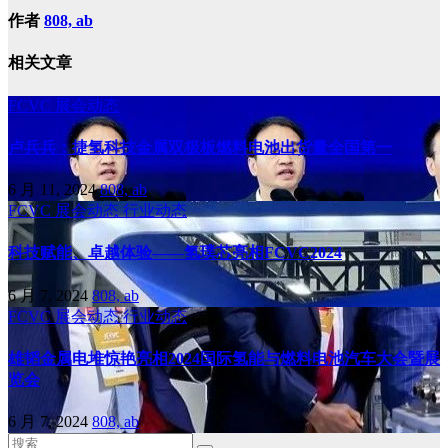
作者
808, ab
相关文章
FCVC
展会动态
卢兵兵：捷氢科技金属双极板燃料电池出货量全国第一
6 月 11, 2024
808, ab
FCVC
展会动态
行业动态
科技赋能、卓越体验——氢璞芯亮相FCVC2024
6 月 7, 2024
808, ab
FCVC
展会动态
行业动态
雄韬金属电堆惊艳亮相2024国际氢能与燃料电池汽车大会暨展
览会
6 月 7, 2024
808, ab