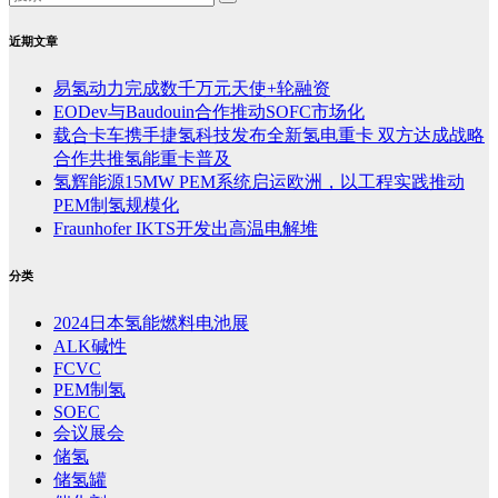
近期文章
易氢动力完成数千万元天使+轮融资
EODev与Baudouin合作推动SOFC市场化
载合卡车携手捷氢科技发布全新氢电重卡 双方达成战略
合作共推氢能重卡普及
氢辉能源15MW PEM系统启运欧洲，以工程实践推动
PEM制氢规模化
Fraunhofer IKTS开发出高温电解堆
分类
2024日本氢能燃料电池展
ALK碱性
FCVC
PEM制氢
SOEC
会议展会
储氢
储氢罐