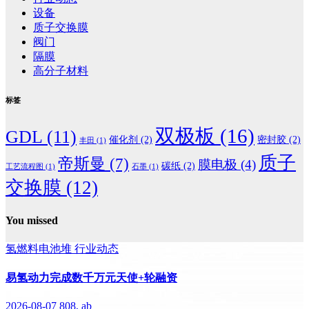
设备
质子交换膜
阀门
隔膜
高分子材料
标签
双极板
(16)
GDL
(11)
催化剂
(2)
密封胶
(2)
丰田
(1)
质子
帝斯曼
(7)
膜电极
(4)
碳纸
(2)
工艺流程图
(1)
石墨
(1)
交换膜
(12)
You missed
氢燃料电池堆
行业动态
易氢动力完成数千万元天使+轮融资
2026-08-07
808, ab