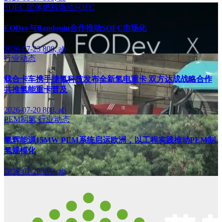
SOEC
固体燃料电池SOFC
EODev与Baudouin合作推动SOFC市场化
2026-07-23
808, ab
行业动态
载合卡车携手捷氢科技发布全新氢电重卡 双方达成战略合作
共推氢能重卡普及
2026-07-20
808, ab
PEM制氢
行业动态
氢辉能源15MW PEM系统启运欧洲，以工程实践推动PEM制
氢规模化
2026-07-20
808, ab