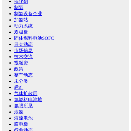
催化剂
制氢
制氢设备企业
加氢站
动力系统
双极板
固体燃料电池SOFC
展会动态
市场信息
技术交流
投融资
政策
整车动态
未分类
标准
气体扩散层
氢燃料电池堆
氢眼所见
液氢
液流电池
膜电极
行业动态