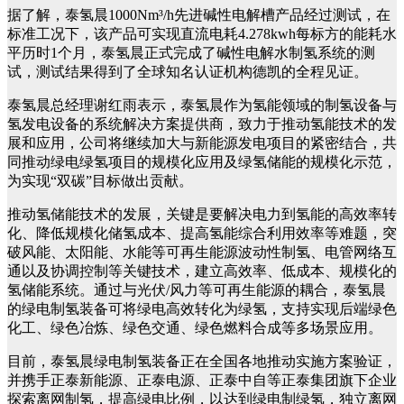
据了解，泰氢晨1000Nm³/h先进碱性电解槽产品经过测试，在
标准工况下，该产品可实现直流电耗4.278kwh每标方的能耗水
平历时1个月，泰氢晨正式完成了碱性电解水制氢系统的测
试，测试结果得到了全球知名认证机构德凯的全程见证。
泰氢晨总经理谢红雨表示，泰氢晨作为氢能领域的制氢设备与
氢发电设备的系统解决方案提供商，致力于推动氢能技术的发
展和应用，公司将继续加大与新能源发电项目的紧密结合，共
同推动绿电绿氢项目的规模化应用及绿氢储能的规模化示范，
为实现“双碳”目标做出贡献。
推动氢储能技术的发展，关键是要解决电力到氢能的高效率转
化、降低规模化储氢成本、提高氢能综合利用效率等难题，突
破风能、太阳能、水能等可再生能源波动性制氢、电管网络互
通以及协调控制等关键技术，建立高效率、低成本、规模化的
氢储能系统。通过与光伏/风力等可再生能源的耦合，泰氢晨
的绿电制氢装备可将绿电高效转化为绿氢，支持实现后端绿色
化工、绿色冶炼、绿色交通、绿色燃料合成等多场景应用。
目前，泰氢晨绿电制氢装备正在全国各地推动实施方案验证，
并携手正泰新能源、正泰电源、正泰中自等正泰集团旗下企业
探索离网制氢，提高绿电比例，以达到绿电制绿氢，独立离网