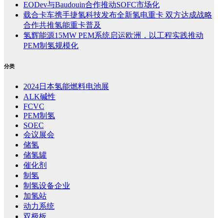
EODev与Baudouin合作推动SOFC市场化
载合卡车携手捷氢科技发布全新氢电重卡 双方达成战略
合作共推氢能重卡普及
氢辉能源15MW PEM系统启运欧洲，以工程实践推动
PEM制氢规模化
分类
2024日本氢能燃料电池展
ALK碱性
FCVC
PEM制氢
SOEC
会议展会
储氢
储氢罐
催化剂
制氢
制氢设备企业
加氢站
动力系统
双极板