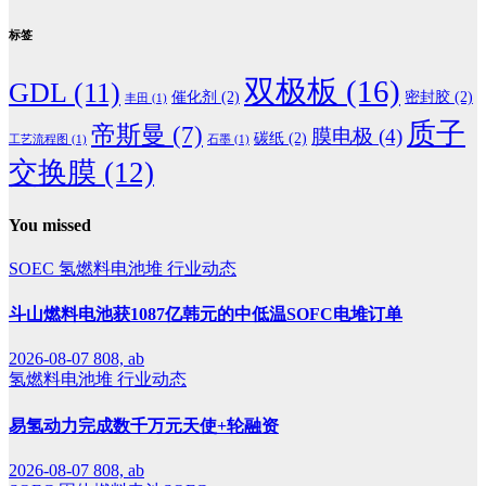
标签
双极板
(16)
GDL
(11)
催化剂
(2)
密封胶
(2)
丰田
(1)
质子
帝斯曼
(7)
膜电极
(4)
碳纸
(2)
工艺流程图
(1)
石墨
(1)
交换膜
(12)
You missed
SOEC
氢燃料电池堆
行业动态
斗山燃料电池获1087亿韩元的中低温SOFC电堆订单
2026-08-07
808, ab
氢燃料电池堆
行业动态
易氢动力完成数千万元天使+轮融资
2026-08-07
808, ab