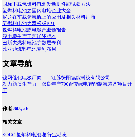
国标下载氢燃料电池发动机性能试验方法
氢燃料电池之国内电堆企业大全
尼龙在车载储氢瓶上的应用及相关材料厂商
氢燃料电池之双极板PPT
氢燃料电池膜电极产业链报告
膜电极生产工艺详述版本
巴斯夫燃料电池扩散层专利
比亚迪燃料电池专利布局
文章导航
镍网催化电极厂商——江苏徕阳氢能科技有限公司
发力新质生产力！双良年产700台套绿电智能制氢装备项目开
工
作者
808, ab
相关文章
SOEC
氢燃料电池堆
行业动态