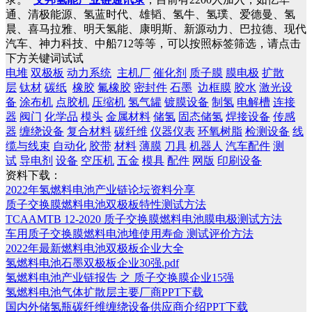
通、清极能源、氢蓝时代、雄韬、氢牛、氢璞、爱德曼、氢
晨、喜马拉雅、明天氢能、康明斯、新源动力、巴拉德、现代
汽车、神力科技、中船712等等，可以按照标签筛选，请点击
下方关键词试试
电堆
双极板
动力系统
主机厂
催化剂
质子膜
膜电极
扩散
层
钛材
碳纸
橡胶
氟橡胶
密封件
石墨
边框膜
胶水
激光设
备
涂布机
点胶机
压缩机
氢气罐
镀膜设备
制氢
电解槽
连接
器
阀门
化学品
模头
金属材料
储氢
固态储氢
焊接设备
传感
器
缠绕设备
复合材料
碳纤维
仪器仪表
环氧树脂
检测设备
线
缆与线束
自动化
胶带
材料
薄膜
刀具
机器人
汽车配件
测
试
导电剂
设备
空压机
五金
模具
配件
网版
印刷设备
资料下载：
2022年氢燃料电池产业链论坛资料分享
质子交换膜燃料电池双极板特性测试方法
TCAAMTB 12-2020 质子交换膜燃料电池膜电极测试方法
车用质子交换膜燃料电池堆使用寿命 测试评价方法
2022年最新燃料电池双极板企业大全
氢燃料电池石墨双极板企业30强.pdf
氢燃料电池产业链报告 之 质子交换膜企业15强
氢燃料电池气体扩散层主要厂商PPT下载
国内外储氢瓶碳纤维缠绕设备供应商介绍PPT下载