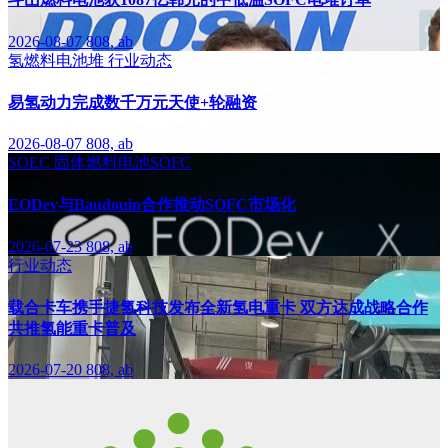
2026-08-07
808, ab
氢燃料电池堆
行业动态
易氢动力完成数千万元天使+轮融资
2026-08-07
808, ab
SOEC
固体燃料电池SOFC
EODev与Baudouin合作推动SOFC市场化
2026-07-23
808, ab
行业动态
载合卡车携手捷氢科技发布全新氢电重卡 双方达成战略合作
共推氢能重卡普及
2026-07-20
808, ab