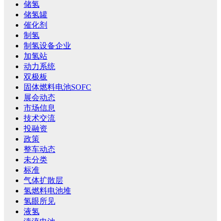
储氢
储氢罐
催化剂
制氢
制氢设备企业
加氢站
动力系统
双极板
固体燃料电池SOFC
展会动态
市场信息
技术交流
投融资
政策
整车动态
未分类
标准
气体扩散层
氢燃料电池堆
氢眼所见
液氢