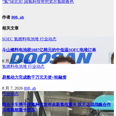
“氢”绿北京| 国氢科技带您览尽氢能春色
作者
808, ab
相关文章
SOEC
氢燃料电池堆
行业动态
斗山燃料电池获1087亿韩元的中低温SOFC电堆订单
8 月 7, 2026
808, ab
氢燃料电池堆
行业动态
易氢动力完成数千万元天使+轮融资
8 月 7, 2026
808, ab
行业动态
载合卡车携手捷氢科技发布全新氢电重卡 双方达成战略合作
共推氢能重卡普及