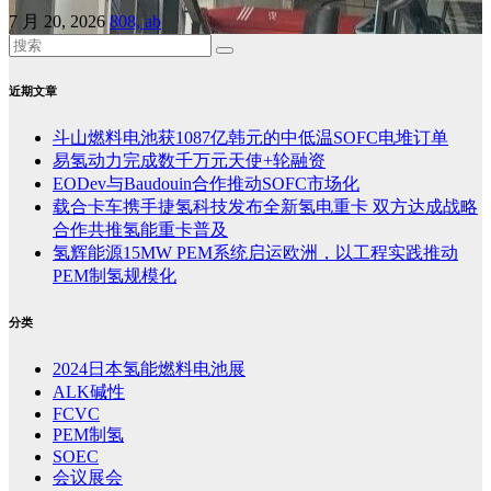
7 月 20, 2026
808, ab
近期文章
斗山燃料电池获1087亿韩元的中低温SOFC电堆订单
易氢动力完成数千万元天使+轮融资
EODev与Baudouin合作推动SOFC市场化
载合卡车携手捷氢科技发布全新氢电重卡 双方达成战略
合作共推氢能重卡普及
氢辉能源15MW PEM系统启运欧洲，以工程实践推动
PEM制氢规模化
分类
2024日本氢能燃料电池展
ALK碱性
FCVC
PEM制氢
SOEC
会议展会