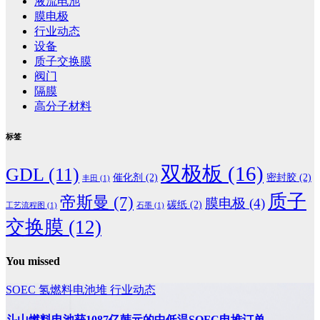
液流电池
膜电极
行业动态
设备
质子交换膜
阀门
隔膜
高分子材料
标签
双极板
(16)
GDL
(11)
催化剂
(2)
密封胶
(2)
丰田
(1)
质子
帝斯曼
(7)
膜电极
(4)
碳纸
(2)
工艺流程图
(1)
石墨
(1)
交换膜
(12)
You missed
SOEC
氢燃料电池堆
行业动态
斗山燃料电池获1087亿韩元的中低温SOFC电堆订单