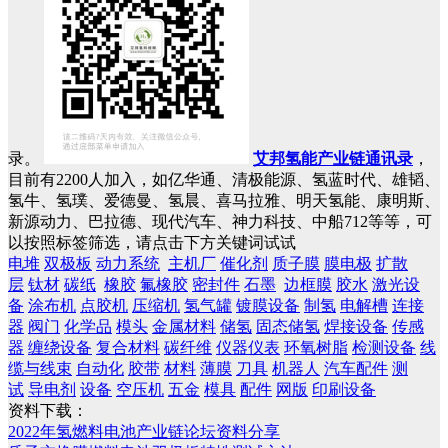
录。
艾邦氢能产业链通讯录
，
目前有2200人加入，如亿华通、清极能源、氢蓝时代、雄韬、
氢牛、氢璞、爱德曼、氢晨、喜马拉雅、明天氢能、康明斯、
新源动力、巴拉德、现代汽车、神力科技、中船712等等，可
以按照标签筛选，请点击下方关键词试试
电堆
双极板
动力系统
主机厂
催化剂
质子膜
膜电极
扩散
层
钛材
碳纸
橡胶
氟橡胶
密封件
石墨
边框膜
胶水
激光设
备
涂布机
点胶机
压缩机
氢气罐
镀膜设备
制氢
电解槽
连接
器
阀门
化学品
模头
金属材料
储氢
固态储氢
焊接设备
传感
器
缠绕设备
复合材料
碳纤维
仪器仪表
环氧树脂
检测设备
线
缆与线束
自动化
胶带
材料
薄膜
刀具
机器人
汽车配件
测
试
导电剂
设备
空压机
五金
模具
配件
网版
印刷设备
资料下载：
2022年氢燃料电池产业链论坛资料分享