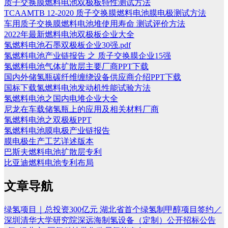
质子交换膜燃料电池双极板特性测试方法
TCAAMTB 12-2020 质子交换膜燃料电池膜电极测试方法
车用质子交换膜燃料电池堆使用寿命 测试评价方法
2022年最新燃料电池双极板企业大全
氢燃料电池石墨双极板企业30强.pdf
氢燃料电池产业链报告 之 质子交换膜企业15强
氢燃料电池气体扩散层主要厂商PPT下载
国内外储氢瓶碳纤维缠绕设备供应商介绍PPT下载
国标下载氢燃料电池发动机性能试验方法
氢燃料电池之国内电堆企业大全
尼龙在车载储氢瓶上的应用及相关材料厂商
氢燃料电池之双极板PPT
氢燃料电池膜电极产业链报告
膜电极生产工艺详述版本
巴斯夫燃料电池扩散层专利
比亚迪燃料电池专利布局
文章导航
绿氢项目｜总投资300亿元 湖北省首个绿氢制甲醇项目签约／
深圳清华大学研究院深远海制氢设备（定制）公开招标公告