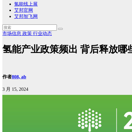
氢能线上展
艾邦官网
艾邦智飞网
市场信息
政策
行业动态
氢能产业政策频出 背后释放哪
作者
808, ab
3 月 15, 2024