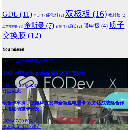
双极板
(16)
GDL
(11)
催化剂
(2)
密封胶
(2)
丰田
(1)
质子
帝斯曼
(7)
膜电极
(4)
碳纸
(2)
工艺流程图
(1)
石墨
(1)
交换膜
(12)
You missed
SOEC
固体燃料电池SOFC
EODev与Baudouin合作推动SOFC市场化
2026-07-23
808, ab
行业动态
载合卡车携手捷氢科技发布全新氢电重卡 双方达成战略合作
共推氢能重卡普及
2026-07-20
808, ab
PEM制氢
行业动态