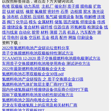
以按照标签筛选，请点击下方关键词试试
电堆
双极板
动力系统
主机厂
催化剂
质子膜
膜电极
扩散
层
钛材
碳纸
橡胶
氟橡胶
密封件
石墨
边框膜
胶水
激光设
备
涂布机
点胶机
压缩机
氢气罐
镀膜设备
制氢
电解槽
连接
器
阀门
化学品
模头
金属材料
储氢
固态储氢
焊接设备
传感
器
缠绕设备
复合材料
碳纤维
仪器仪表
环氧树脂
检测设备
线
缆与线束
自动化
胶带
材料
薄膜
刀具
机器人
汽车配件
测
试
导电剂
设备
空压机
五金
模具
配件
网版
印刷设备
资料下载：
2022年氢燃料电池产业链论坛资料分享
质子交换膜燃料电池双极板特性测试方法
TCAAMTB 12-2020 质子交换膜燃料电池膜电极测试方法
车用质子交换膜燃料电池堆使用寿命 测试评价方法
2022年最新燃料电池双极板企业大全
氢燃料电池石墨双极板企业30强.pdf
氢燃料电池产业链报告 之 质子交换膜企业15强
氢燃料电池气体扩散层主要厂商PPT下载
国内外储氢瓶碳纤维缠绕设备供应商介绍PPT下载
国标下载氢燃料电池发动机性能试验方法
氢燃料电池之国内电堆企业大全
尼龙在车载储氢瓶上的应用及相关材料厂商
氢燃料电池之双极板PPT