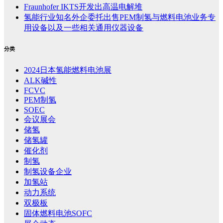
Fraunhofer IKTS开发出高温电解堆
氢能行业知名外企委托出售PEM制氢与燃料电池业务专
用设备以及一些相关通用仪器设备
分类
2024日本氢能燃料电池展
ALK碱性
FCVC
PEM制氢
SOEC
会议展会
储氢
储氢罐
催化剂
制氢
制氢设备企业
加氢站
动力系统
双极板
固体燃料电池SOFC