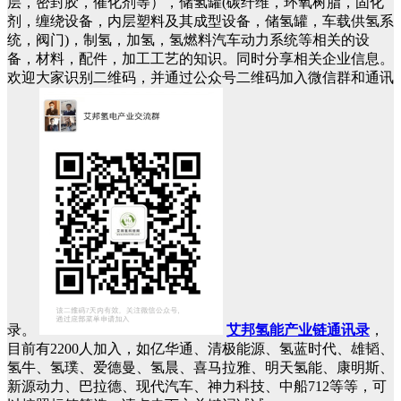
层，密封胶，催化剂等），储氢罐(碳纤维，环氧树脂，固化
剂，缠绕设备，内层塑料及其成型设备，储氢罐，车载供氢系
统，阀门)，制氢，加氢，氢燃料汽车动力系统等相关的设
备，材料，配件，加工工艺的知识。同时分享相关企业信息。
欢迎大家识别二维码，并通过公众号二维码加入微信群和通讯
录。
艾邦氢能产业链通讯录
，
目前有2200人加入，如亿华通、清极能源、氢蓝时代、雄韬、
氢牛、氢璞、爱德曼、氢晨、喜马拉雅、明天氢能、康明斯、
新源动力、巴拉德、现代汽车、神力科技、中船712等等，可