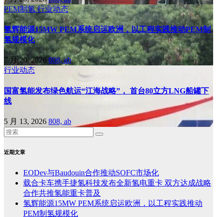
PEM制氢
行业动态
氢辉能源15MW PEM系统启运欧洲，以工程实践推动PEM制
氢规模化
7 月 20, 2026
808, ab
行业动态
国富氢能发布绿色航运“江海战略”， 首台80立方LNG船罐下
线
5 月 13, 2026
808, ab
近期文章
EODev与Baudouin合作推动SOFC市场化
载合卡车携手捷氢科技发布全新氢电重卡 双方达成战略
合作共推氢能重卡普及
氢辉能源15MW PEM系统启运欧洲，以工程实践推动
PEM制氢规模化