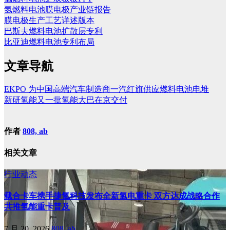
氢燃料电池膜电极产业链报告
膜电极生产工艺详述版本
巴斯夫燃料电池扩散层专利
比亚迪燃料电池专利布局
文章导航
EKPO 为中国高端汽车制造商一汽红旗供应燃料电池电堆
新研氢能又一批氢能大巴在京交付
作者
808, ab
相关文章
行业动态
载合卡车携手捷氢科技发布全新氢电重卡 双方达成战略合作
共推氢能重卡普及
7 月 20, 2026
808, ab