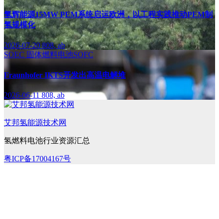
氢辉能源15MW PEM系统启运欧洲，以工程实践推动PEM制
氢规模化
2026-07-20
808, ab
SOEC
固体燃料电池SOFC
Fraunhofer IKTS开发出高温电解堆
2026-06-11
808, ab
艾邦氢能源技术网
氢燃料电池行业资源汇总
粤ICP备17004167号