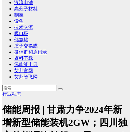
液流电池
高分子材料
制氢
设备
技术交流
膜电极
储氢罐
质子交换膜
微信群和通讯录
资料下载
氢能线上展
艾邦官网
艾邦智飞网
行业动态
储能周报 | 甘肃力争2024年新
增新型储能装机2GW；四川独