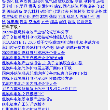
备
涂布机
点胶机
压缩机
氢气罐
镀膜设备
制氢
电解槽
连接
器
阀门
化学品
模头
金属材料
储氢
固态储氢
焊接设备
传感
器
缠绕设备
复合材料
碳纤维
仪器仪表
环氧树脂
检测设备
线
缆与线束
自动化
胶带
材料
薄膜
刀具
机器人
汽车配件
测
试
导电剂
设备
空压机
五金
模具
配件
网版
印刷设备
资料下载：
2022年氢燃料电池产业链论坛资料分享
质子交换膜燃料电池双极板特性测试方法
TCAAMTB 12-2020 质子交换膜燃料电池膜电极测试方法
车用质子交换膜燃料电池堆使用寿命 测试评价方法
2022年最新燃料电池双极板企业大全
氢燃料电池石墨双极板企业30强.pdf
氢燃料电池产业链报告 之 质子交换膜企业15强
氢燃料电池气体扩散层主要厂商PPT下载
国内外储氢瓶碳纤维缠绕设备供应商介绍PPT下载
国标下载氢燃料电池发动机性能试验方法
氢燃料电池之国内电堆企业大全
尼龙在车载储氢瓶上的应用及相关材料厂商
氢燃料电池之双极板PPT
氢燃料电池膜电极产业链报告
膜电极生产工艺详述版本
巴斯夫燃料电池扩散层专利