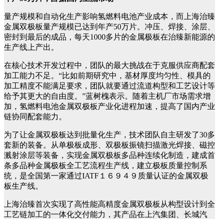
量产规模和自动化生产影响氢燃料电池产业成本，而上海治臻
金属双极板量产规模已达到年产50万片。冲压、焊接、涂层、
密封到最后的成品，每天1000多片的金属极板在治臻新能源的
生产线上产出。
在核心技术开发过程中，团队的最大挑战在于克服供应商配套
加工能力不足。“比如前期研究中，基材厚度均匀性、模具的
加工精度不能满足要求，团队就要通过流道构型和工艺设计等
给予其更大的自由度。”蓝树槐表示。随着主机厂市场需求增
加，氢燃料电池金属双极板产业化进程加速，提高了国内产业
链协同配套能力。
为了让金属双极板达到批量化生产，技术团队自主研发了30多
套新的装备。从单极板成形、双极板振镜扫描激光焊接、磁控
溅射涂层等装备，实现金属双极板多品种连续化制造，建成首
条多品种金属极板全工艺流程生产线，建立极板质量控制系
统，是全国第一家通过IATF１６９４９质量认证的金属双极
板生产线。
上海治臻首次实现了高性能高精度金属双极板从构型设计到全
工艺链加工的一体化交付能力，其产品在上汽集团、长城汽