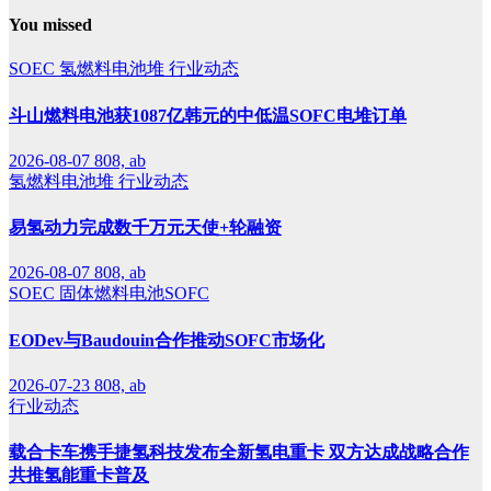
You missed
SOEC
氢燃料电池堆
行业动态
斗山燃料电池获1087亿韩元的中低温SOFC电堆订单
2026-08-07
808, ab
氢燃料电池堆
行业动态
易氢动力完成数千万元天使+轮融资
2026-08-07
808, ab
SOEC
固体燃料电池SOFC
EODev与Baudouin合作推动SOFC市场化
2026-07-23
808, ab
行业动态
载合卡车携手捷氢科技发布全新氢电重卡 双方达成战略合作
共推氢能重卡普及