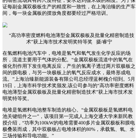
的细密流场具有跨尺度特征，要求达到微米级的精度。为了保
证每副金属双极板生产的精度和一致性，在上海治臻的生产车
间，每一块金属板的摆放角度都要经过严格培训。
“高功率密度燃料电池薄型金属双极板及批量化精密制造技
术”获上海市技术发明奖特等奖 摄/睿宁
在氢燃料电池汽车中，电堆是氢气和氧气发生化学反应的场
所，流道主要用于气体的分配。“金属双极板流道中的氢气在
催化剂作用下发生电离反应，产生的氢离子透过两片双极板之
间的膜电极，与另一块极板上的氧气反应成水，最终形成电
流。”上海治臻新能源装备有限公司总经理蓝树槐介绍到。5月
19日，上海市科学技术奖颁发,该公司参与的“高功率密度燃料
电池薄型金属双极板及批量化精密制造技术”获上海市技术发
明奖特等奖。
电堆是氢燃料电池整车制造的核心。“金属双极板是氢燃料电
池关键组件之一”，该项目第一完成人上海交通大学来新民教
授介绍，“功率为100kW的电堆需要400多片金属双极板和膜电
极叠装而成，其中双极板占电堆体积的80%，承载氢、氧、水
三场传输和导电功能。”