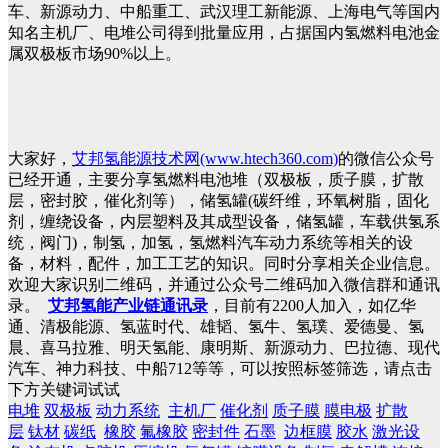
车、新源动力、中船重工、武汉理工新能源、上海电气等国内
知名主机厂、电堆公司得到批量应用，占据国内氢燃料电池金
属双极板市场90%以上。
大家好，
艾邦氢能源技术网(www.htech360.com)
的微信公众号
已经开通，主要分享氢燃料电池堆（双极板，质子膜，扩散
层，密封胶，催化剂等），储氢罐(碳纤维，环氧树脂，固化
剂，缠绕设备，内层塑料及其成型设备，储氢罐，车载供氢系
统，阀门)，制氢，加氢，氢燃料汽车动力系统等相关的设
备，材料，配件，加工工艺的知识。同时分享相关企业信息。
欢迎大家识别二维码，并通过公众号二维码加入微信群和通讯
录。
艾邦氢能产业链通讯录
，目前有2200人加入，如亿华
通、清极能源、氢蓝时代、雄韬、氢牛、氢璞、爱德曼、氢
晨、喜马拉雅、明天氢能、康明斯、新源动力、巴拉德、现代
汽车、神力科技、中船712等等，可以按照标签筛选，请点击
下方关键词试试
电堆
双极板
动力系统
主机厂
催化剂
质子膜
膜电极
扩散
层
钛材
碳纸
橡胶
氟橡胶
密封件
石墨
边框膜
胶水
激光设