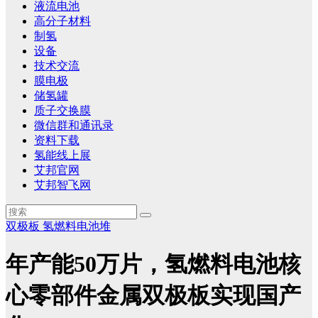
液流电池
高分子材料
制氢
设备
技术交流
膜电极
储氢罐
质子交换膜
微信群和通讯录
资料下载
氢能线上展
艾邦官网
艾邦智飞网
双极板
氢燃料电池堆
年产能50万片，氢燃料电池核
心零部件金属双极板实现国产