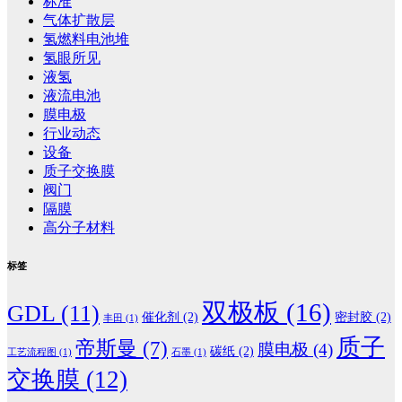
标准
气体扩散层
氢燃料电池堆
氢眼所见
液氢
液流电池
膜电极
行业动态
设备
质子交换膜
阀门
隔膜
高分子材料
标签
双极板
(16)
GDL
(11)
催化剂
(2)
密封胶
(2)
丰田
(1)
质子
帝斯曼
(7)
膜电极
(4)
碳纸
(2)
工艺流程图
(1)
石墨
(1)
交换膜
(12)