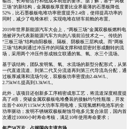
输出、长寿命运行和低成本制造的要求。据了解，基于“两板
三场”的新结构，金属极板厚度要比业界最薄的石墨板降低
52%，比石墨极板电堆功率密度提升2.4倍，使得提高功率的
同时，减少了电堆体积，实现电堆在轿车前舱的布置。
2019年世界新能源汽车大会上，“两板三场”金属双极板燃料电
池被评为代表新能源汽车方向的八项前沿技术之一。传统的
“三板三场”结构由阳极板、隔板、阴极板三层构成。而“两板
三场”结构则通过冲压件的间隔支撑和错层密封形成翻转的流
场，采用两个冲压件形成独立联通的氢、氧、水三个流场。
基于该结构，团队发明氢、氧、水流场的新型分配形式，从第
一代直道流道、到第二代叉分流道再到第三代导流岛分配，通
过板厚减薄和流场匀化，双极板功率密度由2.4kW/L、
2.75kW/L提高到3.3kW/L。
此外，该项目还创新多工序精密成形工艺，将流道深度精度提
高了4倍，突破金属双极板电堆叠装的接触均匀性瓶颈，开发
出首个400片115kW大功率车用电堆，实现氢燃料电池车的全
功率驱动；发明不锈钢双极板耐蚀导电多元复合涂层，国内首
次通过10000小时寿命考核，满足10年使用寿命要求；
年产50万片，占据国内主流市场